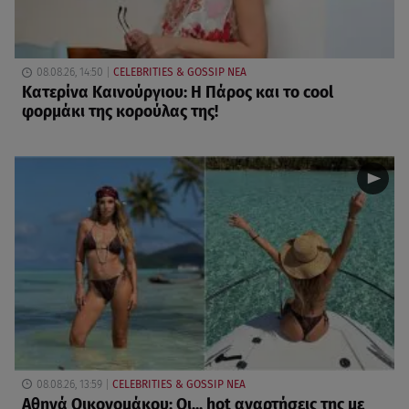
08.08.26, 14:50
CELEBRITIES & GOSSIP ΝΕΑ
Κατερίνα Καινούργιου: Η Πάρος και το cool
φορμάκι της κορούλας της!
08.08.26, 13:59
CELEBRITIES & GOSSIP ΝΕΑ
Αθηνά Οικονομάκου: Οι... hot αναρτήσεις της με