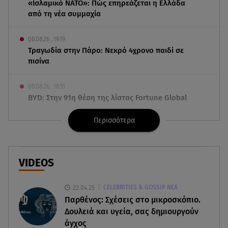
«Ισλαμικό ΝΑΤΟ»: Πώς επηρεάζεται η Ελλάδα
από τη νέα συμμαχία
08.08.26 , 19:19
Τραγωδία στην Πάρο: Νεκρό 4χρονο παιδί σε
πισίνα
08.08.26 , 18:51
BYD: Στην 91η θέση της λίστας Fortune Global
500 για το 2026
Περισσότερα
08.08.26 , 17:45
Εριέττα Κούρκουλου: Η συγκινητική ανάρτηση
για τα 33α γενέθλιά της
VIDEOS
08.08.26 , 17:44
22.04.25
CELEBRITIES & GOSSIP ΝΕΑ
Νεκρή μεγαλόσωμη αρκούδα στην Καστοριά,
Παρθένος: Σχέσεις στο μικροσκόπιο.
πιθανόν από πυροβολισμό
Δουλειά και υγεία, σας δημιουργούν
άγχος