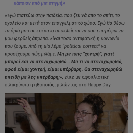
κάποιον από μια στιγμή»
«Εγώ πιστεύω στην παιδεία, που ξεκινά από το σπίτι, το
σχολείο και μετά στον επαγγελματικό χώρο. Εγώ θα θέσω
τα όριά μου σε εσένα κι αποκλείεται να σου επιτρέψω να
μου φερθείς άπρεπα. Είναι τόσο αντιφατική η κοινωνία
που ζούμε. Από τη μία λέμε “political correct” να
προσέχουμε πώς μιλάμε.
Μη με πεις “χοντρή”, γιατί
μπορεί και να στεναχωρηθώ… Μα τι να στενοχωρηθώ,
αφού είμαι χοντρή, είμαι υπέρβαρη. Θα στεναχωρηθώ
επειδή με λες υπέρβαρη;»,
είπε με αφοπλιστική
ειλικρίνεια η ηθοποιός, μιλώντας στο Happy Day.