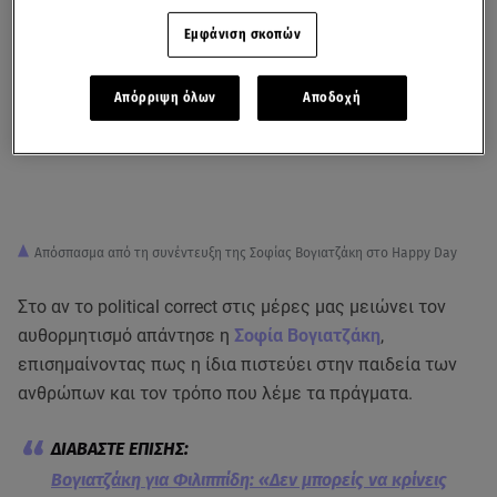
Εμφάνιση σκοπών
Απόρριψη όλων
Αποδοχή
Απόσπασμα από τη συνέντευξη της Σοφίας Βογιατζάκη στο Happy Day
Στο αν το political correct στις μέρες μας μειώνει τον
αυθορμητισμό απάντησε η
Σοφία Βογιατζάκη
,
επισημαίνοντας πως η ίδια πιστεύει στην παιδεία των
ανθρώπων και τον τρόπο που λέμε τα πράγματα.
Βογιατζάκη για Φιλιππίδη: «Δεν μπορείς να κρίνεις