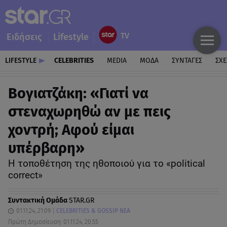
Ειδήσεις
Lifestyle
LIFESTYLE
CELEBRITIES
MEDIA
ΜΟΔΑ
ΣΥΝΤΑΓΕΣ
ΣΧΕ
Βογιατζάκη: «Γιατί να
στεναχωρηθώ αν με πεις
χοντρή; Αφού είμαι
υπέρβαρη»
Η τοποθέτηση της ηθοποιού για το «political
correct»
Συντακτική Ομάδα
STAR.GR
01.11.24, 21:09
CELEBRITIES & GOSSIP ΝΕΑ
Πρώτη Δημοσίευση: 01.11.24, 20:55