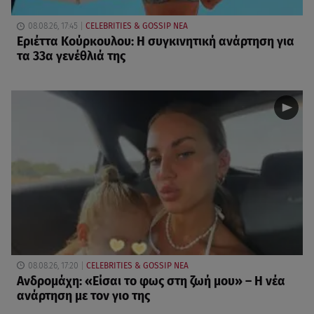
08.08.26, 17:45
CELEBRITIES & GOSSIP ΝΕΑ
Εριέττα Κούρκουλου: Η συγκινητική ανάρτηση για
τα 33α γενέθλιά της
08.08.26, 17:20
CELEBRITIES & GOSSIP ΝΕΑ
Ανδρομάχη: «Είσαι το φως στη ζωή μου» – Η νέα
ανάρτηση με τον γιο της