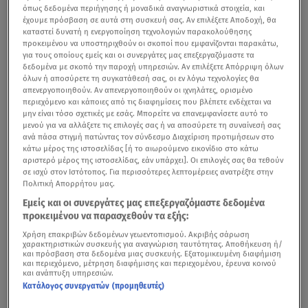
όπως δεδομένα περιήγησης ή μοναδικά αναγνωριστικά στοιχεία, και
έχουμε πρόσβαση σε αυτά στη συσκευή σας. Αν επιλέξετε Αποδοχή, θα
καταστεί δυνατή η ενεργοποίηση τεχνολογιών παρακολούθησης
προκειμένου να υποστηριχθούν οι σκοποί που εμφανίζονται παρακάτω,
για τους οποίους εμείς και οι συνεργάτες μας επεξεργαζόμαστε τα
δεδομένα με σκοπό την παροχή υπηρεσιών. Αν επιλέξετε Απόρριψη όλων
όλων ή αποσύρετε τη συγκατάθεσή σας, οι εν λόγω τεχνολογίες θα
απενεργοποιηθούν. Αν απενεργοποιηθούν οι ιχνηλάτες, ορισμένο
περιεχόμενο και κάποιες από τις διαφημίσεις που βλέπετε ενδέχεται να
μην είναι τόσο σχετικές με εσάς. Μπορείτε να επανεμφανίσετε αυτό το
μενού για να αλλάξετε τις επιλογές σας ή να αποσύρετε τη συναίνεσή σας
ανά πάσα στιγμή πατώντας τον σύνδεσμο Διαχείριση προτιμήσεων στο
κάτω μέρος της ιστοσελίδας [ή το αιωρούμενο εικονίδιο στο κάτω
αριστερό μέρος της ιστοσελίδας, εάν υπάρχει]. Οι επιλογές σας θα τεθούν
σε ισχύ στον Ιστότοπος. Για περισσότερες λεπτομέρειες ανατρέξτε στην
Πολιτική Απορρήτου μας.
Εμείς και οι συνεργάτες μας επεξεργαζόμαστε δεδομένα
προκειμένου να παρασχεθούν τα εξής:
Χρήση επακριβών δεδομένων γεωεντοπισμού. Ακριβής σάρωση
χαρακτηριστικών συσκευής για αναγνώριση ταυτότητας. Αποθήκευση ή/
και πρόσβαση στα δεδομένα μιας συσκευής. Εξατομικευμένη διαφήμιση
και περιεχόμενο, μέτρηση διαφήμισης και περιεχομένου, έρευνα κοινού
και ανάπτυξη υπηρεσιών.
Κατάλογος συνεργατών (προμηθευτές)