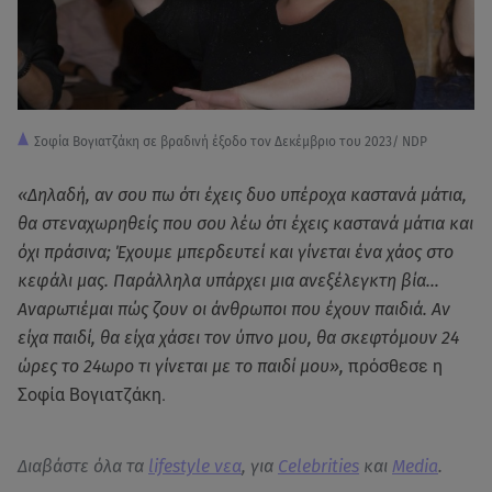
Σοφία Βογιατζάκη σε βραδινή έξοδο τον Δεκέμβριο του 2023/ NDP
«Δηλαδή, αν σου πω ότι έχεις δυο υπέροχα καστανά μάτια,
θα στεναχωρηθείς που σου λέω ότι έχεις καστανά μάτια και
όχι πράσινα; Έχουμε μπερδευτεί και γίνεται ένα χάος στο
κεφάλι μας. Παράλληλα υπάρχει μια ανεξέλεγκτη βία…
Αναρωτιέμαι πώς ζουν οι άνθρωποι που έχουν παιδιά. Αν
είχα παιδί, θα είχα χάσει τον ύπνο μου, θα σκεφτόμουν 24
ώρες το 24ωρο τι γίνεται με το παιδί μου»,
πρόσθεσε η
Σοφία Βογιατζάκη.
Διαβάστε όλα τα
lifestyle νεα
, για
Celebrities
και
Media
.