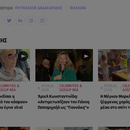
|
σότερα:
ΠΥΓΜΑΛΙΩΝ ΔΑΔΑΚΑΡΙΔΗΣ
ΦΑΛΑΙΝΑ
ΣΗΣ
ELEBRITIES &
05.08.26,
CELEBRITIES &
05.08.26,
CELE
OSSIP ΝΕΑ
23:39
GOSSIP ΝΕΑ
23:20
GOS
«Είσαι η
Άριελ Κωνσταντινίδη:
Η Μέγκαν Μαρκλ 
μά του κόσμου»
«Αντιμετωπίζουν τον Γιάννη
ξέφρενος χορός
υ έγινε viral
Παπαμιχαήλ ως "Γιαννάκη"»
μέσα στο σπίτι 