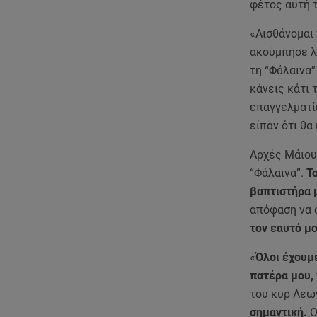
φέτος αυτή 
«Αισθάνομαι
ακούμπησε λ
τη “Φάλαινα”
κάνεις κάτι 
επαγγελματίε
είπαν ότι θα
Αρχές Μάιου
“Φάλαινα”.
Το
βαπτιστήρα 
απόφαση να 
τον εαυτό μ
«
Όλοι έχουμ
πατέρα μου,
του κυρ Λεων
σημαντική.
Ο