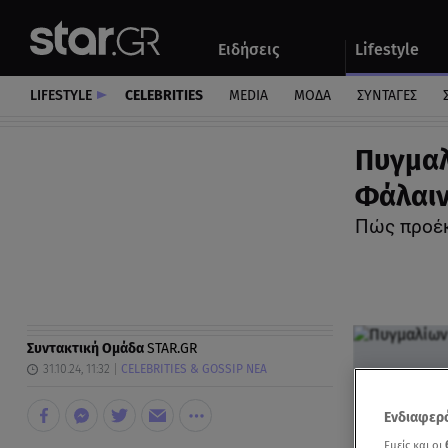
Αθλητικά
Quiz
Ειδήσεις
Lifestyle
Αυτοκίνητο
LIFESTYLE
CELEBRITIES
MEDIA
ΜΟΔΑ
ΣΥΝΤΑΓΕΣ
Πυγμαλ
Φάλαιν
Πώς προέκ
Συντακτική Ομάδα
STAR.GR
31.10.24, 11:32
CELEBRITIES & GOSSIP ΝΕΑ
Ενδιαφερό
Εμείς και οι