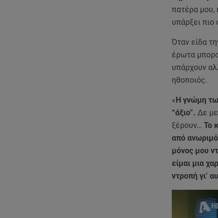
πατέρα μου, 
υπάρξει πιο 
Όταν είδα τη
έρωτα μπορο
υπάρχουν αλ
ηθοποιός.
«
Η γνώμη τω
“άξιο”.
Δε με
ξέρουν…
Το κ
από ανωριμό
μόνος μου ν
είμαι μια χα
ντροπή γι’ α