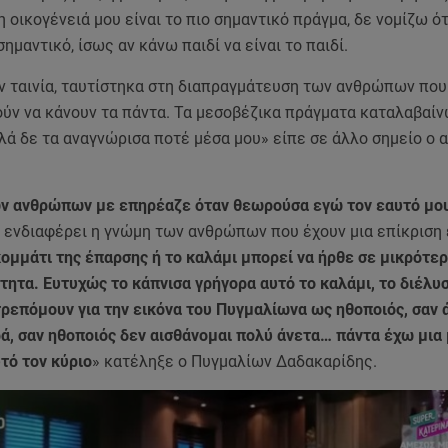
η οικογένειά μου είναι το πιο σημαντικό πράγμα, δε νομίζω ότ
σημαντικό, ίσως αν κάνω παιδί να είναι τo παιδί.
ν ταινία, ταυτίστηκα στη διαπραγμάτευση των ανθρώπων που 
ύν να κάνουν τα πάντα. Τα μεσοβέζικα πράγματα καταλαβαίν
λά δε τα αναγνώρισα ποτέ μέσα μου» είπε σε άλλο σημείο ο
ν ανθρώπων με επηρέαζε όταν θεωρούσα εγώ τον εαυτό μου
 ενδιαφέρει η γνώμη των ανθρώπων που έχουν μια επίκριση 
ομμάτι της έπαρσης ή το καλάμι μπορεί να ήρθε σε μικρότερ
τητα.
Ευτυχώς το κάπνισα γρήγορα αυτό το καλάμι, το διέλυσ
τρεπόμουν για την εικόνα του Πυγμαλίωνα ως ηθοποιός, σαν
ρά, σαν ηθοποιός δεν αισθάνομαι πολύ άνετα… πάντα έχω μια
υτό τον κύριο
» κατέληξε ο Πυγμαλίων Δαδακαρίδης.