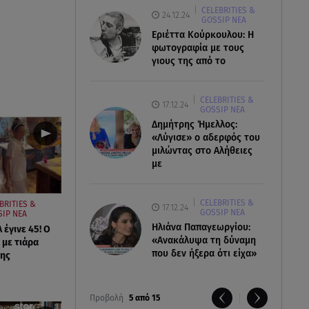
CELEBRITIES &
24.12.24
GOSSIP ΝΕΑ
Εριέττα Κούρκουλου: Η
φωτογραφία με τους
γιους της από το
CELEBRITIES &
17.12.24
GOSSIP ΝΕΑ
Δημήτρης Ήμελλος:
«Λύγισε» ο αδερφός του
μιλώντας στο Αλήθειες
με
CELEBRITIES &
BRITIES &
17.12.24
GOSSIP ΝΕΑ
SIP ΝΕΑ
Ηλιάνα Παπαγεωργίου:
έγινε 45! Ο
«Ανακάλυψα τη δύναμη
 με τιάρα
που δεν ήξερα ότι είχα»
της
Προβολή
5 από 15