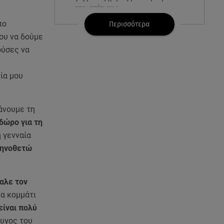
στο σπίτι της
πο
Περισσότερα
05.08.26 , 23:00
ου να δούμε
Σίσσυ Χρηστίδου: Πιο όμορφη
ούσες να
και λαμπερή κι από το
ηλιοβασίλεμα στα Χανιά!
νία μου
05.08.26 , 22:36
Μακελειό σε σπίτι στη Βόρεια
άνουμε τη
Καρολίνα: Νεκρά τρία μέλη
οικογένειας
 δώρο για τη
η γενναία
05.08.26 , 22:35
κηνοθετώ
Αλεξάνδρα Νίκα: Η... χρυσή ώρα
στο σκάφος με την καλύτερη
παρέα!
αλε τον
α κομμάτι
05.08.26 , 22:27
είναι πολύ
Πόρτο Ράφτη: Bίντεο
ζυγος του