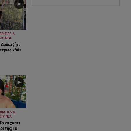
BRITIES &
IP ΝΕΑ
ς Δουατζής:
ιτέρως κάθε
BRITIES &
SIP ΝΕΑ
Το να χάσει
ρι της; Το