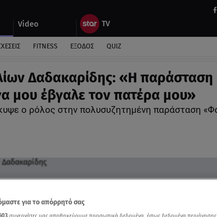
Video
ΣΧΕΣΕΙΣ
FITNESS
ΕΞΟΔΟΣ
QUIZ
ίων Δαδακαρίδης: «Η παράσταση
α μου έβγαλε τον πατέρα μου»
υψε ο ρόλος στην πολυσυζητημένη παράσταση «Φ
μαστε για το απόρρητό σας
603
συνεργάτες μας αποθηκεύουμε προσωπικά δεδομένα, όπως δεδομένα περιήγησης