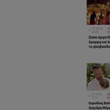
05.08.26,
C
23:00
G
Σίσσυ Χρηστίδ
όμορφη και λ
το ηλιοβασίλε
05.08.26,
C
21:22
G
Ευρυδίκη Βαλ
Γρηγόρη Μόργ