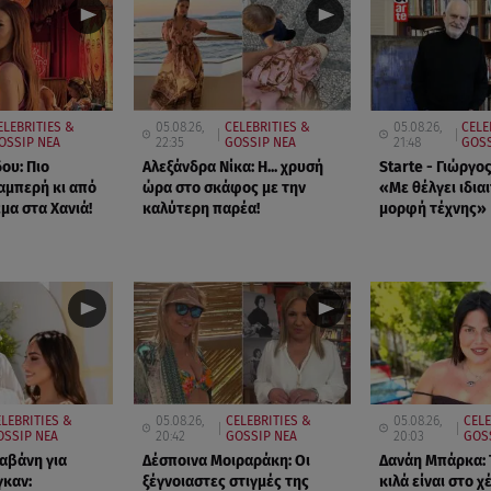
ELEBRITIES &
05.08.26,
CELEBRITIES &
05.08.26,
CELE
OSSIP ΝΕΑ
22:35
GOSSIP ΝΕΑ
21:48
GOSS
ου: Πιο
Αλεξάνδρα Νίκα: Η... χρυσή
Starte - Γιώργο
αμπερή κι από
ώρα στο σκάφος με την
«Με θέλγει ιδια
μα στα Χανιά!
καλύτερη παρέα!
μορφή τέχνης»
ELEBRITIES &
05.08.26,
CELEBRITIES &
05.08.26,
CELE
OSSIP ΝΕΑ
20:42
GOSSIP ΝΕΑ
20:03
GOS
αβάνη για
Δέσποινα Μοιραράκη: Οι
Δανάη Μπάρκα: 
καν:
ξέγνοιαστες στιγμές της
κιλά είναι στο χέ