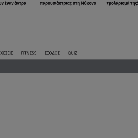
ν έναν άντρα
παρουσιάστριας στη Μύκονο
τρολάρισμά της
ΣΧΕΣΕΙΣ
FITNESS
ΕΞΟΔΟΣ
QUIZ