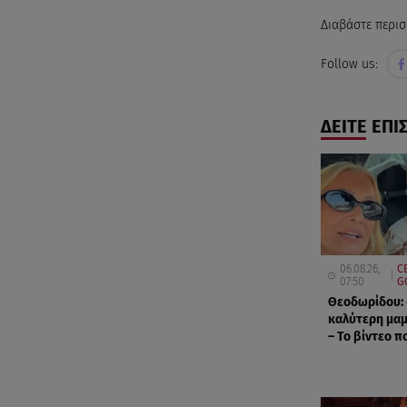
Διαβάστε περισ
Follow us:
ΔΕΙΤΕ ΕΠΙ
06.08.26,
C
07:50
G
Θεοδωρίδου: 
καλύτερη μα
– Το βίντεο πο