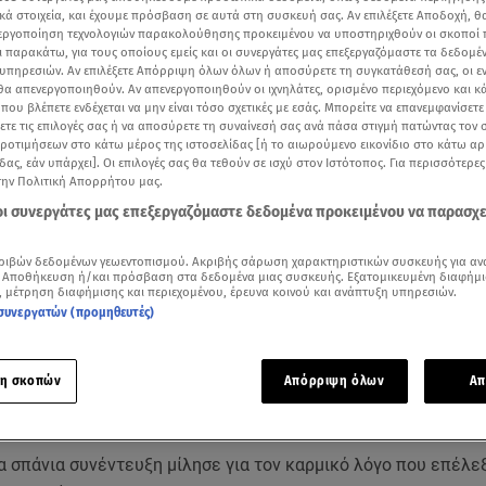
κά στοιχεία, και έχουμε πρόσβαση σε αυτά στη συσκευή σας. Αν επιλέξετε Αποδοχή, θ
νεργοποίηση τεχνολογιών παρακολούθησης προκειμένου να υποστηριχθούν οι σκοποί
ι παρακάτω, για τους οποίους εμείς και οι συνεργάτες μας επεξεργαζόμαστε τα δεδομέ
υπηρεσιών. Αν επιλέξετε Απόρριψη όλων όλων ή αποσύρετε τη συγκατάθεσή σας, οι ε
 θα απενεργοποιηθούν. Αν απενεργοποιηθούν οι ιχνηλάτες, ορισμένο περιεχόμενο και κά
 που βλέπετε ενδέχεται να μην είναι τόσο σχετικές με εσάς. Μπορείτε να επανεμφανίσετ
ξετε τις επιλογές σας ή να αποσύρετε τη συναίνεσή σας ανά πάσα στιγμή πατώντας τον
προτιμήσεων στο κάτω μέρος της ιστοσελίδας [ή το αιωρούμενο εικονίδιο στο κάτω α
δας, εάν υπάρχει]. Οι επιλογές σας θα τεθούν σε ισχύ στον Ιστότοπος. Για περισσότερε
την Πολιτική Απορρήτου μας.
 οι συνεργάτες μας επεξεργαζόμαστε δεδομένα προκειμένου να παρασχ
ριβών δεδομένων γεωεντοπισμού. Ακριβής σάρωση χαρακτηριστικών συσκευής για αν
 Αποθήκευση ή/και πρόσβαση στα δεδομένα μιας συσκευής. Εξατομικευμένη διαφήμι
Δείτε περισσότερα άρθρα μας στα αποτελέσματα αναζήτησης
, μέτρηση διαφήμισης και περιεχομένου, έρευνα κοινού και ανάπτυξη υπηρεσιών.
συνεργατών (προμηθευτές)
Add star.gr on Google
η σκοπών
Απόρριψη όλων
Απ
τες κιόλας παραστάσεις της «Φάλαινας» με πρωταγωνιστή κα
ωνα Δαδακαρίδη
έχουν μεγάλη απήχηση στο κοινό στο θέατρ
ία σπάνια συνέντευξη μίλησε για τον καρμικό λόγο που επέλε