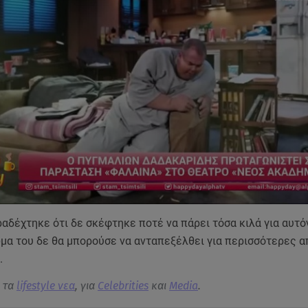
αδέχτηκε ότι δε σκέφτηκε ποτέ να πάρει τόσα κιλά για αυτόν
μα του δε θα μπορούσε να ανταπεξέλθει για περισσότερες α
.
α τα
lifestyle νεα
, για
Celebrities
και
Media
.