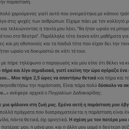
την παράσταση.
 πολύ χαρούμενος γιατί αυτό που ονειρεύτηκα με κάποιο τρό
ίγο στις ψυχές των ανθρώπων. Είχαμε πάει με τον κολλητό μ
 και τελειώνοντας η ταινία μου λέει, “θα ήταν ωραίο να μπορ
τέτοιο στο θέατρο”. Παράλληλα τότε έκανα κάτι μαθήματα για
ς και μη ηθοποιούς και τα παιδιά τότε που είχαν δει την ται
 ήταν ωραίο να δοκιμαστώ σε κάτι τέτοιο.
 με πήρε τηλέφωνο ο παραγωγός και μου είπε ότι θέλει να κ
 πήρα και λίγο σημαδιακά, γιατί εκείνη την ώρα αγόραζα ένα
μου… Μου πήρε 2,5 ώρες να απαντήσω θετικά
και πήρα και τ
σκηνοθετήσω την παράσταση. Είναι πάρα πολύ
δύσκολο να σ
ου…
» ανέφερε αρχικά ο Πυγμαλίων Δαδακαρίδης.
ε μια φάλαινα στη ζωή μας. Εμένα αυτή η παράσταση μου έβγ
πολλά πράγματα που διαπραγματεύεται η παράσταση είναι έν
ίδα, πάντα θετικά, όχι αρνητικά.
Η σχέση με τον πατέρα μου 
 πατέρας μου, η μάνα μου, και η άλλη μου μαμά η δεύτερη σύ