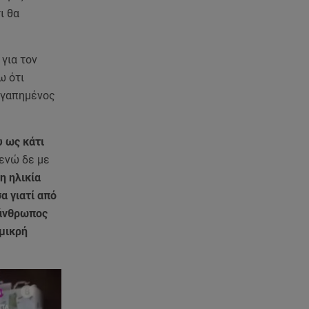
Ντοκουμέντο Από Το
ι θα
Θανατηφόρο Τροχαίο
05.08.26 , 22:19
για τον
Σαμοθράκη: «Μαμά νόμιζες ότι
ω ότι
δε θα σε ξαναδώ;» -Τα πρώτα
λόγια του 22χρονου
 αγαπημένος
05.08.26 , 21:48
 ως κάτι
Starte - Γιώργος Δουατζής: «Με
θέλγει ιδιαιτέρως κάθε μορφή
ενώ δε με
τέχνης»
η ηλικία
α γιατί από
05.08.26 , 21:41
 άνθρωπος
«Στην κόψη του ξυραφιού» οι
 μικρή
συνομιλίες ΗΠΑ – Ιράν
05.08.26 , 21:22
Ευρυδίκη Βαλαβάνη για
Γρηγόρη Μόργκαν: