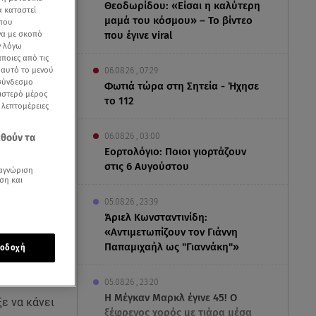
Θεοδωρίδου: «Είσαι η καλύτερη
α καταστεί
μαμά του κόσμου» – Το βίντεο
 που
να με σκοπό
που έγινε viral
ν λόγω
ποιες από τις
ε αυτό το μενού
06.08.26 , 07:29
 σύνδεσμο
Φωτιά τώρα στη Σητεία - Ήχησε
ριστερό μέρος
το 112
ς λεπτομέρειες
06.08.26 , 03:00
εθούν τα
Εορτολόγιο: Ποιοι γιορτάζουν
στις 6 Αυγούστου
αγνώριση
ση και
05.08.26 , 23:39
Άριελ Κωνσταντινίδη:
«Αντιμετωπίζουν τον Γιάννη
Παπαμιχαήλ ως "Γιαννάκη"»
οδοχή
ι σκηνοθέτη
ο.
05.08.26 , 23:20
Η Μέγκαν Μαρκλ έγινε 45! Ο
ξε να κάνει
ξέφρενος χορός με τιάρα μέσα