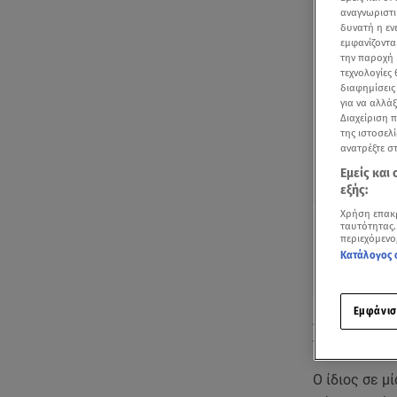
αναγνωριστι
δυνατή η ε
εμφανίζοντα
την παροχή 
τεχνολογίες
διαφημίσεις
για να αλλά
Διαχείριση 
της ιστοσελί
ανατρέξτε σ
Εμείς και
εξής:
Χρήση επακ
ταυτότητας.
περιεχόμενο
Κατάλογος 
Εμφάνισ
Από τις πρώ
τον
Πυγμαλί
Ο ίδιος σε μ