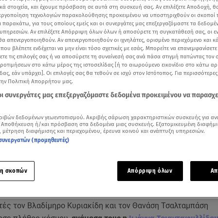
κά στοιχεία, και έχουμε πρόσβαση σε αυτά στη συσκευή σας. Αν επιλέξετε Αποδοχή, θ
νεργοποίηση τεχνολογιών παρακολούθησης προκειμένου να υποστηριχθούν οι σκοποί
ι παρακάτω, για τους οποίους εμείς και οι συνεργάτες μας επεξεργαζόμαστε τα δεδομέ
υπηρεσιών. Αν επιλέξετε Απόρριψη όλων όλων ή αποσύρετε τη συγκατάθεσή σας, οι ε
 θα απενεργοποιηθούν. Αν απενεργοποιηθούν οι ιχνηλάτες, ορισμένο περιεχόμενο και κά
 που βλέπετε ενδέχεται να μην είναι τόσο σχετικές με εσάς. Μπορείτε να επανεμφανίσετ
ξετε τις επιλογές σας ή να αποσύρετε τη συναίνεσή σας ανά πάσα στιγμή πατώντας τον
προτιμήσεων στο κάτω μέρος της ιστοσελίδας [ή το αιωρούμενο εικονίδιο στο κάτω α
δας, εάν υπάρχει]. Οι επιλογές σας θα τεθούν σε ισχύ στον Ιστότοπος. Για περισσότερε
την Πολιτική Απορρήτου μας.
 οι συνεργάτες μας επεξεργαζόμαστε δεδομένα προκειμένου να παρασχ
ριβών δεδομένων γεωεντοπισμού. Ακριβής σάρωση χαρακτηριστικών συσκευής για αν
 Αποθήκευση ή/και πρόσβαση στα δεδομένα μιας συσκευής. Εξατομικευμένη διαφήμι
Δείτε περισσότερα άρθρα μας στα αποτελέσματα αναζήτησης
, μέτρηση διαφήμισης και περιεχομένου, έρευνα κοινού και ανάπτυξη υπηρεσιών.
συνεργατών (προμηθευτές)
Add star.gr on Google
ρη συνέντευξη της Ιωάννας Τριανταφυλλίδου στην εκπομπή
Πάμε Δανάη!
η σκοπών
Απόρριψη όλων
Απ
αση
Δον Κιχώτης
στο Ηρώδειο σε σκηνοθεσία του Γιάννη Μπέζο
ές τον Βλαδίμηρο Κυριακίδη και τον Θανάση Τσαλταμπάση