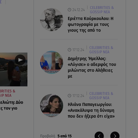
|
Σ
CELEBRITIES &
24.12.24
GOSSIP ΝΕΑ
Εριέττα Κούρκουλου: Η
φωτογραφία με τους
γιους της από το
CELEBRITIES &
17.12.24
GOSSIP ΝΕΑ
Δημήτρης Ήμελλος:
«Λύγισε» ο αδερφός του
μιλώντας στο Αλήθειες
με
BRITIES &
CELEBRITIES &
17.12.24
IP ΝΕΑ
GOSSIP ΝΕΑ
ελιώτη: Δύο
Ηλιάνα Παπαγεωργίου:
ς τον γιο
«Ανακάλυψα τη δύναμη
που δεν ήξερα ότι είχα»
Προβολή
5 από 15