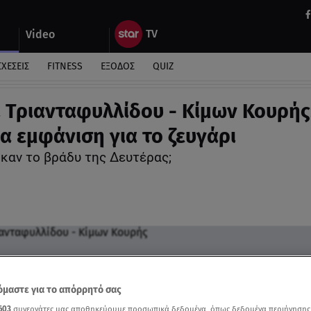
Video
ΣΧΕΣΕΙΣ
FITNESS
ΕΞΟΔΟΣ
QUIZ
 Τριανταφυλλίδου - Κίμων Κουρής
α εμφάνιση για το ζευγάρι
καν το βράδυ της Δευτέρας;
μαστε για το απόρρητό σας
603
συνεργάτες μας αποθηκεύουμε προσωπικά δεδομένα, όπως δεδομένα περιήγησης