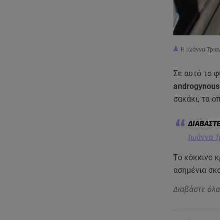
Η Ιωάννα Τρια
Σε αυτό το 
androgynous 
σακάκι, τα ο
Ιωάννα Τ
Το κόκκινο κ
ασημένια σκ
Διαβάστε όλ