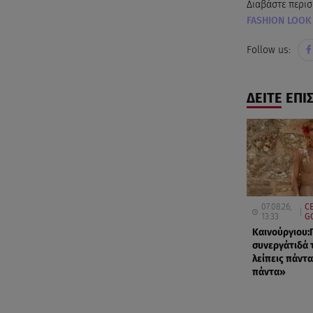
Διαβάστε περισ
FASHION LOOK
Follow us:
ΔΕΙΤΕ ΕΠΙ
07.08.26,
CE
13:33
G
Καινούργιου:
συνεργάτιδά 
λείπεις πάντα
πάντα»