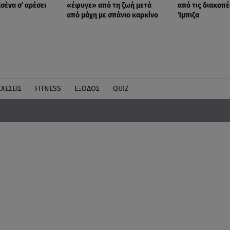
σένα σ’ αρέσει
«έφυγε» από τη ζωή μετά
από τις διακοπέ
από μάχη με σπάνιο καρκίνο
Ίμπιζα
ΣΧΕΣΕΙΣ
FITNESS
ΕΞΟΔΟΣ
QUIZ