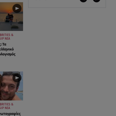
BRITIES &
IP ΝΕΑ
: Τα
ελληνικό
ολογισμός
BRITIES &
SIP ΝΕΑ
 Φωτογραφίες