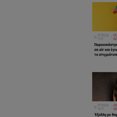
07.08.26,
CE
11:17
GO
Παρουσιάστρι
on air και έγι
το στιγμιότυ
07.08.26,
CE
10:17
GO
Έξαλλη με θα