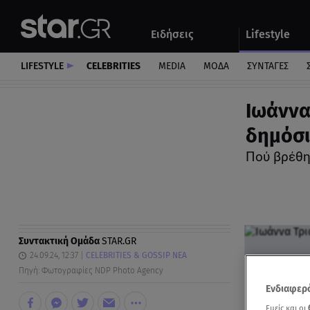
Αθλητικά
Quiz
Ειδήσεις
Lifestyle
Αυτοκίνητο
LIFESTYLE
CELEBRITIES
MEDIA
ΜΟΔΑ
ΣΥΝΤΑΓΕΣ
Ιωάννα
δημόσι
Πού βρέθη
Συντακτική Ομάδα
STAR.GR
24.09.24, 12:37
CELEBRITIES & GOSSIP ΝΕΑ
Πηγή: Φωτογραφίες NDP Photo Agency
Ενδιαφερό
Εμείς και οι