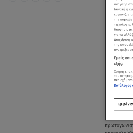
αναγνωριστι
δυνατή η ε
εμφανίζοντα
την παροχή 
τεχνολογίες
διαφημίσεις
για να αλλά
Διαχείριση 
της ιστοσελί
ανατρέξτε σ
Εμείς και
εξής:
Χρήση επακ
ταυτότητας.
περιεχόμενο
Κατάλογος 
Δείτε παλιότε
Εμφάνισ
Την παράστ
πρωταγωνιστ