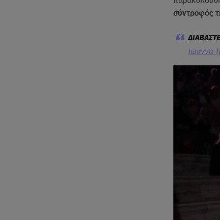
παρακολούθ
σύντροφός 
Ιωάννα Τ