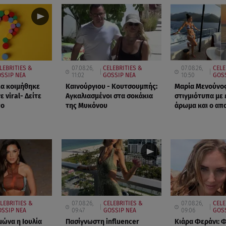
LEBRITIES &
07.08.26,
CELEBRITIES &
07.08.26,
CELE
SSIP ΝΕΑ
11:02
GOSSIP ΝΕΑ
10:50
GOSS
α κοιμήθηκε
Καινούργιου - Κουτσουμπής:
Μαρία Μενούνος
νε viral- Δείτε
Αγκαλιασμένοι στα σοκάκια
στιγμιότυπα με 
πο
της Μυκόνου
άρωμα και ο απ
LEBRITIES &
07.08.26,
CELEBRITIES &
07.08.26,
CELE
SSIP ΝΕΑ
09:47
GOSSIP ΝΕΑ
09:06
GOS
μώνα η Ιουλία
Πασίγνωστη influencer
Κιάρα Φεράνι: