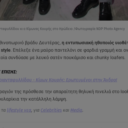
νταφυλλίδου κι ο Κίμωνας Κουρής στο Ηρώδειο /Φωτογραφία NDP Photo Agency
φθινοπωρινό βράδυ Δευτέρας,
η εντυπωσιακή ηθοποιός υιοθέ
style
. Επέλεξε ένα μαύρο παντελόνι σε φαρδιά γραμμή και ov
ποία συνδύασε με λευκό σατέν πουκάμισο και chunky loafers.
ριανταφυλλίδου - Κίμων Κουρής: Ερωτευμένοι στην Άνδρο!
ραγιόν της πρόσθεσε την απαραίτητη θηλυκή πινελιά στο look
ουλαρίκια την κατάλληλη λάμψη.
α τα
lifestyle νεα
, για
Celebrities
και
Media
.