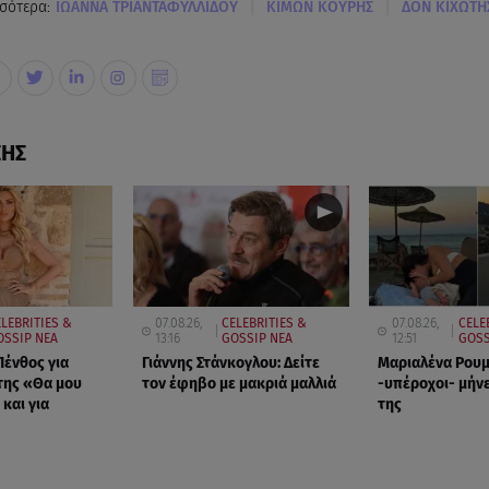
|
|
σότερα:
ΙΩΑΝΝΑ ΤΡΙΑΝΤΑΦΥΛΛΙΔΟΥ
ΚΙΜΩΝ ΚΟΥΡΗΣ
ΔΟΝ ΚΙΧΩΤΗ
ΣΗΣ
LEBRITIES &
07.08.26,
CELEBRITIES &
07.08.26,
CELE
OSSIP ΝΕΑ
13:16
GOSSIP ΝΕΑ
12:51
GOSS
Πένθος για
Γιάννης Στάνκογλου: Δείτε
Μαριαλένα Ρουμ
της «Θα μου
τον έφηβο με μακριά μαλλιά
-υπέροχοι- μήνε
 και για
της