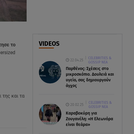
07.08.26 , 11:17
Παρουσιάστρια κοιμήθηκε on
air και έγινε viral- Δείτε το
στιγμιότυπο
07.08.26 , 11:13
VIDEOS
τησε το
Stars System: Γιορτάζει 20
ersized
χρόνια και γίνεται καθημερινό
CELEBRITIES &
στο Star
22.04.25
GOSSIP ΝΕΑ
Παρθένος: Σχέσεις στο
μικροσκόπιο. Δουλειά και
υγεία, σας δημιουργούν
άγχος
 της και τα
CELEBRITIES &
20.02.25
GOSSIP ΝΕΑ
Καραβοκύρη για
Ζουγανέλη: «Η Ελεωνόρα
είναι θεάρα»