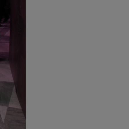
Συνεχίζονται οι αιτήσεις – Ποιοι
κάνουν σήμερα
07.08.26 , 12:07
Marfin: Προθεσμία για να
απολογηθεί πήρε η 46χρονη
07.08.26 , 12:00
4 (πολύ σημαντικά) πράγματα
που αποκαλύπτουν οι διακοπές
για τη σχέση σου
07.08.26 , 11:45
Λένα Σαμαρά: Ράγισαν καρδιές
στο ετήσιο μνημόσυνο
07.08.26 , 11:18
Leapmotor T03: Τώρα με 16.190
ευρώ