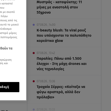
Μυστράς - καταψύκτης: 11
α καταστεί
μήνες με αναστολή στον
 που
να με σκοπό
55χρονο
ν λόγω
ποιες από τις
ε αυτό το μενού
07.08.26 , 14:00
 σύνδεσμο
K-beauty blush: Τα viral ρουζ
ριστερό μέρος
που υπόσχονται το πολυπόθητο
ς λεπτομέρειες
κορεάτικο glow
εθούν τα
07.08.26 , 13:42
Παραλίες: Πάνω από 1.500
αγνώριση
ση και
έλεγχοι - Στη μάχη drones και
νέες τεχνολογίες
07.08.26 , 13:36
Τροχαίο Σέρρες: «Κοίταξα να
οδοχή
φύγω αριστερά, αλλά δεν
πρόλαβα»
υ με
07.08.26 , 13:33