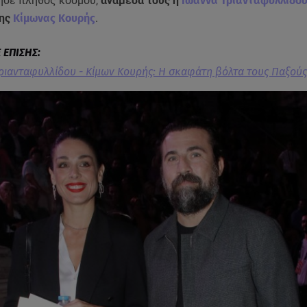
ησε πλήθος κόσμου,
ανάμεσα τους η
Ιωάννα Τριανταφυλλίδο
της
Κίμωνας Κουρής
.
ριανταφυλλίδου - Κίμων Κουρής: Η σκαφάτη βόλτα τους Παξούς