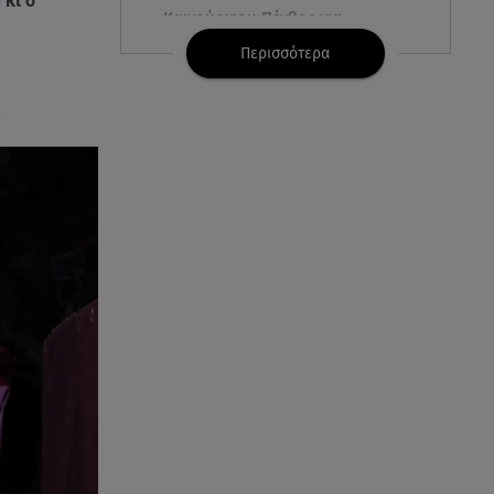
υ
κι ο
Καινούργιου:Πένθος για
συνεργάτιδά της «Θα μου
Περισσότερα
λείπεις πάντα και για πάντα»
07.08.26 , 13:16
Γιάννης Στάνκογλου: Δείτε τον
έφηβο με μακριά μαλλιά
07.08.26 , 13:04
Συνελήφθη 31χρονος για τις
δολοφονίες του «Ζαμπόν» και
του Σκαφτούρου
07.08.26 , 12:51
Μαριαλένα Ρουμελιώτη: Δύο
-υπέροχοι- μήνες τον γιο της
07.08.26 , 12:35
Τουρισμός για όλους: