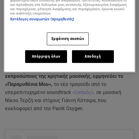
χαρακτηριστικών συσκευής για αναγνώριση ταυτότητας. Αποθήκευση ή/
και πρόσβαση στα δεδομένα μιας συσκευής. Εξατομικευμένη διαφήμιση
και περιεχόμενο, μέτρηση διαφήμισης και περιεχομένου, έρευνα κοινού
και ανάπτυξη υπηρεσιών.
Κατάλογος συνεργατών (προμηθευτές)
Εμφάνιση σκοπών
Απόρριψη όλων
Αποδοχή
Ο
Μανώλης Κονταρός
, ένας από τους σημαντικότερους
εκπροσώπους της κρητικής μουσικής, ερμηνεύει το
«Παραμυθένια Μου»,
το νέο τραγούδι από το
υπερεπιτυχημένο soundtrack
«Σασμός»,
σε μουσική
Νίκου Τερζή και στίχους Γιάννη Κότσιρα, που
κυκλοφορεί από την Panik Oxygen.