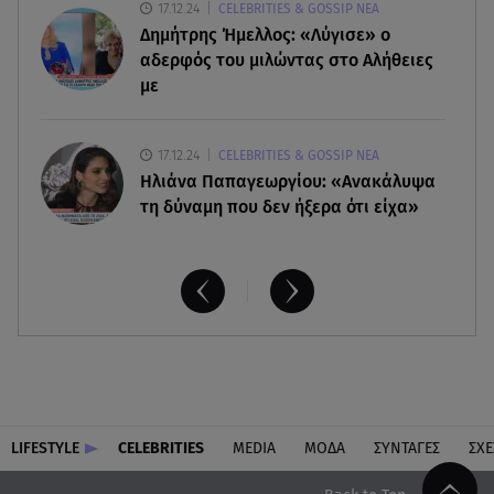
17.12.24
CELEBRITIES & GOSSIP ΝΕΑ
06.08.26 , 18:49
Δημήτρης Ήμελλος: «Λύγισε» ο
Συντάξεις χηρείας: Τέλος στο «ψαλίδι» μετά την
τριετία
αδερφός του μιλώντας στο Αλήθειες
με
17.12.24
CELEBRITIES & GOSSIP ΝΕΑ
Ηλιάνα Παπαγεωργίου: «Ανακάλυψα
τη δύναμη που δεν ήξερα ότι είχα»
LIFESTYLE
CELEBRITIES
MEDIA
ΜΟΔΑ
ΣΥΝΤΑΓΕΣ
ΣΧΕ