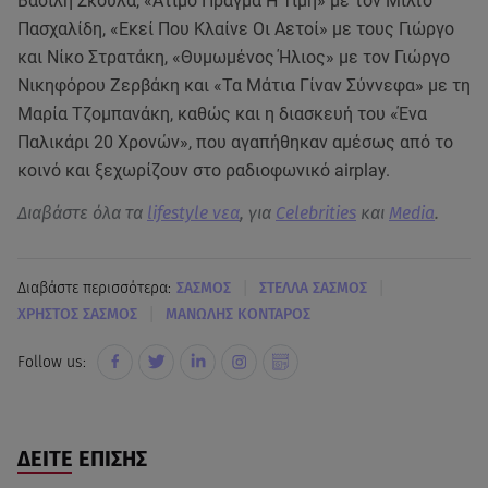
Βασίλη Σκουλά, «Άτιμο Πράγμα Η Τιμή» με τον Μίλτο
Πασχαλίδη, «Εκεί Που Κλαίνε Οι Αετοί» με τους Γιώργο
και Νίκο Στρατάκη, «Θυμωμένος Ήλιος» με τον Γιώργο
Νικηφόρου Ζερβάκη και «Τα Μάτια Γίναν Σύννεφα» με τη
Μαρία Τζομπανάκη, καθώς και η διασκευή του «Ένα
Παλικάρι 20 Χρονών», που αγαπήθηκαν αμέσως από το
κοινό και ξεχωρίζουν στο ραδιοφωνικό airplay.
Διαβάστε όλα τα
lifestyle νεα
, για
Celebrities
και
Media
.
|
|
Διαβάστε περισσότερα:
ΣΑΣΜΟΣ
ΣΤΕΛΛΑ ΣΑΣΜΟΣ
|
ΧΡΗΣΤΟΣ ΣΑΣΜΟΣ
ΜΑΝΩΛΗΣ ΚΟΝΤΑΡΟΣ
Follow us:
ΔΕΙΤΕ ΕΠΙΣΗΣ