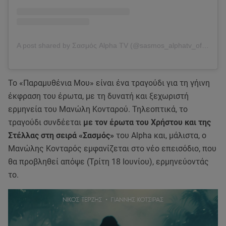
A post shared by Σασμός Alpha TV (@sasmos_alphatv_official)
Το «Παραμυθένια Μου» είναι ένα τραγούδι για τη γήινη
έκφραση του έρωτα, με τη δυνατή και ξεχωριστή
ερμηνεία του Μανώλη Κονταρού. Τηλεοπτικά, το
τραγούδι συνδέεται
με τον έρωτα του Χρήστου και της
Στέλλας στη σειρά «Σασμός»
του Alpha και, μάλιστα, ο
Μανώλης Κονταρός εμφανίζεται στο νέο επεισόδιο, που
θα προβληθεί απόψε (Τρίτη 18 Ιουνίου), ερμηνεύοντάς
το.