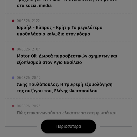
στα social media
06.08.26 , 21:22
Ισραήλ - Κύπρος - Κρήτη: Το μεγαλύτερο
υποθαλάσσιο καλώδιο στον κόσμο
06.08.26 , 21:07
Motor Oil: Δωρεά πυροσβεστικών οχημάτων και
εξοπλισμού στον Άγιο Βασίλειο
06.08.26 , 20:49
Άκης Παυλόπουλος: Η τρυφερή εξομολόγηση
της συζύγου του, Ελένης Φωτοπούλου
06.08.26 , 20:25
Πώς επικοινωνούν τα ελικόπτερα στη φωτιά και
ο ρόλος του «συνδέσμου»
Περισσότερα
06.08.26 , 20:16