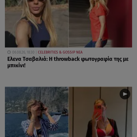
06.08.26, 18:30
CELEBRITIES & GOSSIP ΝΕΑ
Ελενα Τσαβαλιά: Η throwback φωτογραφία της με
μπικίνι!