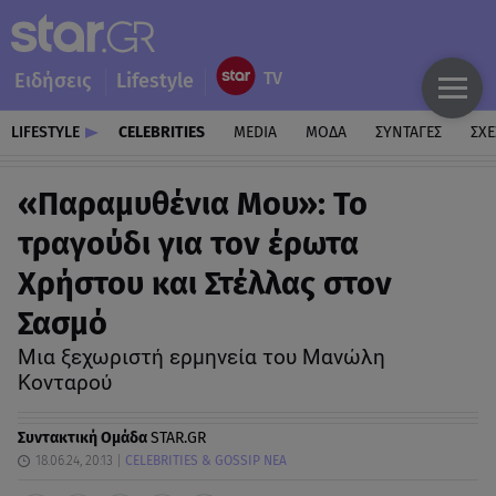
Ειδήσεις
Lifestyle
LIFESTYLE
CELEBRITIES
MEDIA
ΜΟΔΑ
ΣΥΝΤΑΓΕΣ
ΣΧΕ
«Παραμυθένια Μου»: Το
τραγούδι για τον έρωτα
Χρήστου και Στέλλας στον
Σασμό
Μια ξεχωριστή ερμηνεία του Μανώλη
Κονταρού
Συντακτική Ομάδα
STAR.GR
18.06.24, 20:13
CELEBRITIES & GOSSIP ΝΕΑ