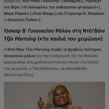
βραβείου,
των Ράιαν Γκόσλινγκ («Μπάρμπι»), Ρόμπερτ
ντε Νίρο («Οι δολοφόνοι του ανθισμένου φεγγαριού»),
Μαρκ Ράφαλο («Poor things») και Στέρλινγκ Κ. Μπράουν
(«American Fiction»).
Όσκαρ Β΄ Γυναικείου Ρόλου στη Ντέι’Βάιν
Τζόι Ράντολφ («Τα παιδιά του χειμώνα»)
Η
Ντέι’Βάιν Τζόι Ράντολφ έλαβε το βραβείο δεύτερου
γυναικείου ρόλου
για την ενσάρκωση της πενθούσας
μαγείρισσας στη χριστουγεννιάτικη ταινία «Τα παιδιά
του χειμώνα» («The Holdovers», σε σκηνοθεσία
Αλεξάντερ Πέιν).