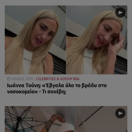
09.08.26, 10:10
CELEBRITIES & GOSSIP ΝΕΑ
Ιωάννα Τούνη: «Έβγαλα όλο το βράδυ στο
νοσοκομείο» - Τι συνέβη;