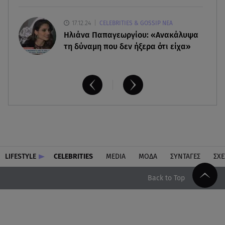
17.12.24
CELEBRITIES & GOSSIP ΝΕΑ
Ηλιάνα Παπαγεωργίου: «Ανακάλυψα
τη δύναμη που δεν ήξερα ότι είχα»
LIFESTYLE
CELEBRITIES
MEDIA
ΜΟΔΑ
ΣΥΝΤΑΓΕΣ
ΣΧΕ
Back to Top