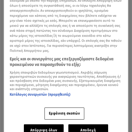
δεδομένα με σκοπό την παροχή υπηρεσιών. Αν επιλέξετε Απόρριψη όλων
ρόλου -για δεύτερη φορά-, για την ερμηνεία της στην
όλων ή αποσύρετε τη συγκατάθεσή σας, οι εν λόγω τεχνολογίες θα
μπαρόκ κωμωδία του Γιώργου Λάνθιμου «Poor Things».
απενεργοποιηθούν. Αν απενεργοποιηθούν οι ιχνηλάτες, ορισμένο
περιεχόμενο και κάποιες από τις διαφημίσεις που βλέπετε ενδέχεται να
μην είναι τόσο σχετικές με εσάς. Μπορείτε να επανεμφανίσετε αυτό το
μενού για να αλλάξετε τις επιλογές σας ή να αποσύρετε τη συναίνεσή σας
ανά πάσα στιγμή πατώντας τον σύνδεσμο Διαχείριση προτιμήσεων στο
κάτω μέρος της ιστοσελίδας [ή το αιωρούμενο εικονίδιο στο κάτω
αριστερό μέρος της ιστοσελίδας, εάν υπάρχει]. Οι επιλογές σας θα τεθούν
σε ισχύ στον Ιστότοπος. Για περισσότερες λεπτομέρειες ανατρέξτε στην
Πολιτική Απορρήτου μας.
Εμείς και οι συνεργάτες μας επεξεργαζόμαστε δεδομένα
προκειμένου να παρασχεθούν τα εξής:
Χρήση επακριβών δεδομένων γεωεντοπισμού. Ακριβής σάρωση
χαρακτηριστικών συσκευής για αναγνώριση ταυτότητας. Αποθήκευση ή/
και πρόσβαση στα δεδομένα μιας συσκευής. Εξατομικευμένη διαφήμιση
και περιεχόμενο, μέτρηση διαφήμισης και περιεχομένου, έρευνα κοινού
και ανάπτυξη υπηρεσιών.
Κατάλογος συνεργατών (προμηθευτές)
Ήδη βραβευμένη για τον ρόλο της στην ταινία «La La
Εμφάνιση σκοπών
Land», η 35χρονη Αμερικανίδα ηθοποιός αυτή τη φορά
ενσάρκωσε μια αυτόχειρα την οποία επαναφέρει στη
Απόρριψη όλων
Αποδοχή
ζωή εκκεντρικός επιστήμονας,
εμφυτεύοντάς της