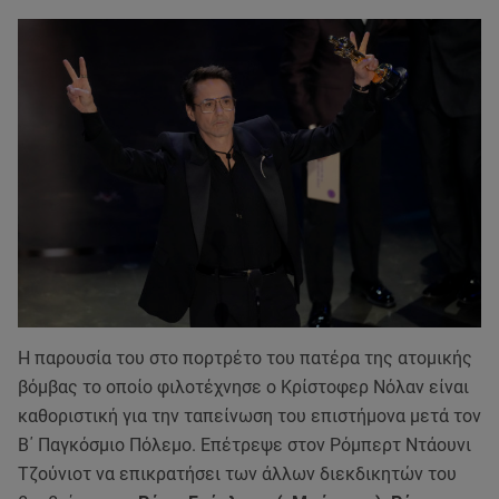
Η παρουσία του στο πορτρέτο του πατέρα της ατομικής
βόμβας το οποίο φιλοτέχνησε ο Κρίστοφερ Νόλαν είναι
καθοριστική για την ταπείνωση του επιστήμονα μετά τον
Β΄ Παγκόσμιο Πόλεμο. Επέτρεψε στον Ρόμπερτ Ντάουνι
Τζούνιοτ να επικρατήσει των άλλων διεκδικητών του