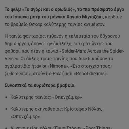
Το φιλμ «Το αγόρι και ο ερωδιός», το πιο πρόσφατο έργο
του Ιάπωνα μετρ του μάνγκα Χαγιάο Μιγιαζάκι,
κέρδισε
το βραβείο Όσκαρ καλύτερης ταινίας ανιμέισον.
Η ταινία φαντασίας, πιθανόν η τελευταία του 83χρονου
δημιουργού, έκανε την έκπληξη, επικρατώντας του
φαβορί, που ήταν η ταινία «Spider-Man: Across the Spider-
Verse». Οι άλλες τρεις ταινίες που διεκδικούσαν το
αγαλματίδιο ήταν οι «Nimona», «Στο στοιχείο τους»
(«Elemental», στούντιο Pixar) και «Robot dreams».
Συνοπτικά τα κυριότερα βραβεία:
Καλύτερης ταινίας: «Οπενχάιμερ»
Καλύτερης σκηνοθεσίας: Κρίστοφερ Νόλαν,
«Οπενχάιμερ»
Α΄ γυναικείου ρόλου: Έμμα Στόουν, «Poor Things»