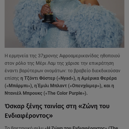
Η ερμηνεία της 37χρονης Αφροαμερικανίδας ηθοποιού
στον ρόλο της Μέρι Λαμ της χάρισε την επικράτηση
έναντι βαρύτερων ονομάτων: το βραβείο διεκδικούσαν
επίσης
η Τζόντι Φόστερ («Nyad»), η Αμέρικα Φερέρα
(«Μπάρμπι»), η Έμιλι Μπλαντ («Οπενχάιμερ»), και η
Ντανιέλ Μπρουκς («The Color Purple»).
Όσκαρ ξένης ταινίας στη «Ζώνη του
Ενδιαφέροντος»
Το βρετανικό φιλμ
«Η Ζώνη του Ενδιαφέροντος» (The