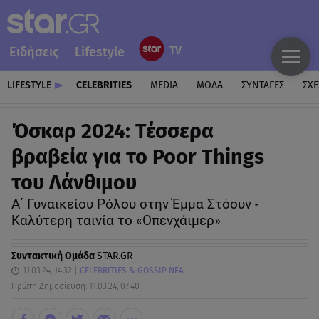
Ειδήσεις
Lifestyle
LIFESTYLE
CELEBRITIES
MEDIA
ΜΟΔΑ
ΣΥΝΤΑΓΕΣ
ΣΧΕ
Όσκαρ 2024: Τέσσερα
βραβεία για το Poor Things
του Λάνθιμου
Α΄ Γυναικείου Ρόλου στην Έμμα Στόουν -
Καλύτερη ταινία το «Οπενχάιμερ»
Συντακτική Ομάδα
STAR.GR
11.03.24, 14:32
CELEBRITIES & GOSSIP ΝΕΑ
Πρώτη Δημοσίευση: 11.03.24, 07:40