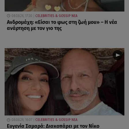
08.08.26, 17:20
CELEBRITIES & GOSSIP ΝΕΑ
Ανδρομάχη: «Είσαι το φως στη ζωή μου» – Η νέα
ανάρτηση με τον γιο της
08.08.26, 16:07
CELEBRITIES & GOSSIP ΝΕΑ
Ευγενία Σαμαρά: Διακοπάρει με τον Νίκο