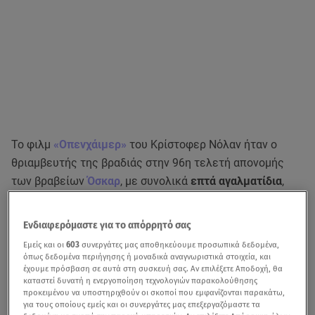
Το φιλμ
«Οπενχάιμερ»
του Κρίστοφερ Νόλαν ήταν ο
θριαμβευτής της βραδιάς στην 96η τελετή απονομής
των βραβείων
Όσκαρ
, με συνολικά
επτά αγαλματίδια
,
ενώ το
«Poor Things»
του
Γιώργου Λάνθιμου
εξασφάλισε
τέσσερα.
Ενδιαφερόμαστε για το απόρρητό σας
Όσκαρ Α΄ γυναικείου ρόλου στην Έμμα
Εμείς και οι
603
συνεργάτες μας αποθηκεύουμε προσωπικά δεδομένα,
όπως δεδομένα περιήγησης ή μοναδικά αναγνωριστικά στοιχεία, και
Στόουν («Poor Things»)
έχουμε πρόσβαση σε αυτά στη συσκευή σας. Αν επιλέξετε Αποδοχή, θα
καταστεί δυνατή η ενεργοποίηση τεχνολογιών παρακολούθησης
προκειμένου να υποστηριχθούν οι σκοποί που εμφανίζονται παρακάτω,
Η Έμμα Στόουν έλαβε
το Όσκαρ πρώτου γυναικείου
για τους οποίους εμείς και οι συνεργάτες μας επεξεργαζόμαστε τα