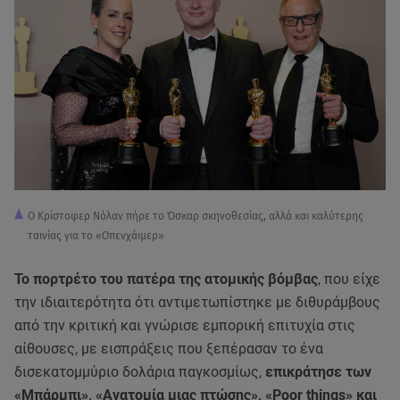
Ο Κρίστοφερ Νόλαν πήρε το Όσκαρ σκηνοθεσίας, αλλά και καλύτερης
ταινίας για το «Οπενχάιμερ»
Το πορτρέτο του πατέρα της ατομικής βόμβας
, που είχε
την ιδιαιτερότητα ότι αντιμετωπίστηκε με διθυράμβους
από την κριτική και γνώρισε εμπορική επιτυχία στις
αίθουσες, με εισπράξεις που ξεπέρασαν το ένα
δισεκατομμύριο δολάρια παγκοσμίως,
επικράτησε των
«Μπάρμπι», «Ανατομία μιας πτώσης», «Poor things» και