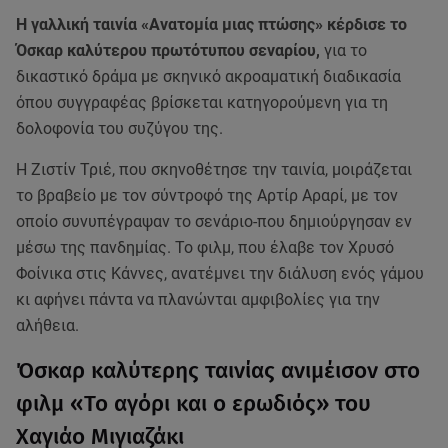
Η γαλλική ταινία «Ανατομία μιας πτώσης» κέρδισε το
Όσκαρ καλύτερου πρωτότυπου σεναρίου,
για το
δικαστικό δράμα με σκηνικό ακροαματική διαδικασία
όπου συγγραφέας βρίσκεται κατηγορούμενη για τη
δολοφονία του συζύγου της.
Η Ζιστίν Τριέ, που σκηνοθέτησε την ταινία, μοιράζεται
το βραβείο με τον σύντροφό της Αρτίρ Αραρί, με τον
οποίο συνυπέγραψαν το σενάριο-που δημιούργησαν εν
μέσω της πανδημίας. Το φιλμ, που έλαβε τον Χρυσό
Φοίνικα στις Κάννες, ανατέμνει την διάλυση ενός γάμου
κι αφήνει πάντα να πλανώνται αμφιβολίες για την
αλήθεια.
Όσκαρ καλύτερης ταινίας ανιμέισον στο
φιλμ «Το αγόρι και ο ερωδιός» του
Χαγιάο Μιγιαζάκι