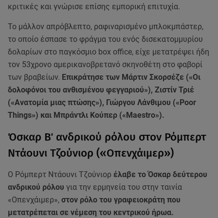
κριτικές και γνώρισε επίσης εμπορική επιτυχία.
Το μάλλον απρόβλεπτο, ραφιναρισμένο μπλοκμπάστερ,
το οποίο έσπασε το φράγμα του ενός δισεκατομμυρίου
δολαρίων στο παγκόσμιο box office, είχε μετατρέψει ήδη
τον 53χρονο αμερικανοβρετανό σκηνοθέτη στο φαβορί
των βραβείων.
Επικράτησε των Μάρτιν Σκορσέζε («Οι
δολοφόνοι του ανθισμένου φεγγαριού»), Ζιστίν Τριέ
(«Ανατομία μιας πτώσης»), Γιώργου Λάνθιμου («Poor
Things») και Μπράντλι Κούπερ («Maestro»).
Όσκαρ Β΄ ανδρικού ρόλου στον Ρόμπερτ
Ντάουνι Τζούνιορ («Οπενχάιμερ»)
Ο Ρόμπερτ Ντάουνι Τζούνιορ
έλαβε το Όσκαρ δεύτερου
ανδρικού ρόλου
για την ερμηνεία του στην ταινία
«Οπενχάιμερ»,
στον ρόλο του γραφειοκράτη που
μετατρέπεται σε νέμεση του κεντρικού ήρωα.