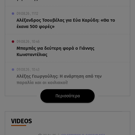
09.08.26 , 11:12
Αλέξανδρος Τσουβέλας για Εύα Καρύδη: «Θα το
έκανα 500 φορές»
09.08.26 , 10:46
Μπαμπάς για δεύτερη φορά ο Γιάννης
Κωνσταντέλιας
09.08.26 , 10:43
Αλέξης Γεωργούλης: Η ανάρτηση από την
παραλία και οι κοιλιακοί!
Περισσότερα
09.08.26 , 10:33
ΕΦΕΤ: Ανακαλείται πασίγνωστη μαρμελάδα
φράουλα
VIDEOS
09.08.26 , 10:13
Κορυφώνεται η έξοδος του Αυγούστου -