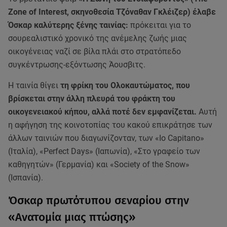
Zone of Interest, σκηνοθεσία Τζόναθαν Γκλέιζερ) έλαβε
Όσκαρ καλύτερης ξένης ταινίας:
πρόκειται για το
σουρεαλιστικό χρονικό της ανέμελης ζωής μιας
οικογένειας ναζί σε βίλα πλάι στο στρατόπεδο
συγκέντρωσης-εξόντωσης Άουσβιτς.
Η ταινία θίγει
τη φρίκη του Ολοκαυτώματος, που
βρίσκεται στην άλλη πλευρά του φράκτη του
οικογενειακού κήπου, αλλά ποτέ δεν εμφανίζεται.
Αυτή
η αφήγηση της κοινοτοπίας του κακού επικράτησε των
άλλων ταινιών που διαγωνίζονταν, των «Io Capitano»
(Ιταλία), «Perfect Days» (Ιαπωνία), «Στο γραφείο των
καθηγητών» (Γερμανία) και «Society of the Snow»
(Ισπανία).
Όσκαρ πρωτότυπου σεναρίου στην
«Ανατομία μιας πτώσης»