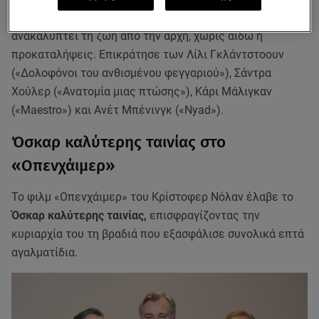
εγκέφαλο αγέννητου εμβρύου και ξεκινά να
ανακαλύπτει τη ζωή από την αρχή, χωρίς αιδώ ή
προκαταλήψεις. Επικράτησε των Λίλι Γκλάντστοουν
(«Δολοφόνοι του ανθισμένου φεγγαριού»), Σάντρα
Χούλερ («Ανατομία μιας πτώσης»), Κάρι Μάλιγκαν
(«Maestro») και Ανέτ Μπένινγκ («Nyad»).
Όσκαρ καλύτερης ταινίας στο
«Οπενχάιμερ»
Το φιλμ «Οπενχάιμερ» του Κρίστοφερ Νόλαν έλαβε το
Όσκαρ καλύτερης ταινίας,
επισφραγίζοντας την
κυριαρχία του τη βραδιά που εξασφάλισε συνολικά επτά
αγαλματίδια.