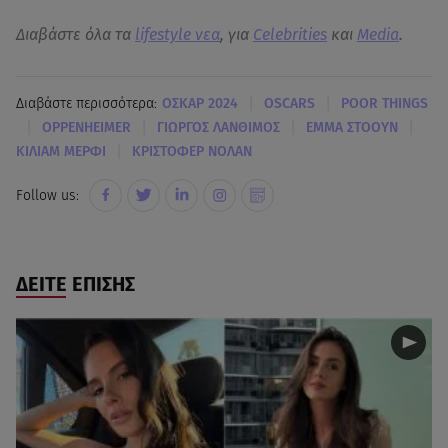
Διαβάστε όλα τα
lifestyle νεα
, για
Celebrities
και
Media
.
|
|
Διαβάστε περισσότερα:
ΟΣΚΑΡ 2024
OSCARS
POOR THINGS
|
|
|
|
OPPENHEIMER
ΓΙΩΡΓΟΣ ΛΑΝΘΙΜΟΣ
ΕΜΜΑ ΣΤΟΟΥΝ
|
ΚΙΛΙΑΜ ΜΕΡΦΙ
ΚΡΙΣΤΟΦΕΡ ΝΟΛΑΝ
Follow us:
ΔΕΙΤΕ ΕΠΙΣΗΣ