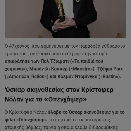
Ο 47χρονος, που ερμηνεύει με τον παράδοξα εύθραυστο
τρόπο του τον φυσικό που ανέτρεψε την ιστορία
,
επικράτησε των Πολ Τζιαμάτι («Τα παιδιά του
χειμώνα»), Μπράντλι Κούπερ («Maestro»), Τζέφρι Ράιτ
(«American Fiction») και Κόλμαν Ντομίνγκο («Rustin»).
Όσκαρ σκηνοθεσίας στον Κρίστοφερ
Νόλαν για το «Οπενχάιμερ»
Ο Κρίστοφερ Νόλαν
έλαβε το Όσκαρ σκηνοθεσίας για το
φιλμ «Οπενχάιμερ»
, το πορτρέτο του πατέρα της
ατομικής βόμβας, ταινία η οποία έλαβε διθυραμβικές