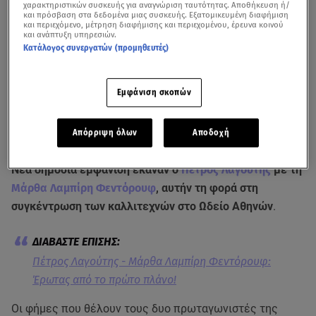
χαρακτηριστικών συσκευής για αναγνώριση ταυτότητας. Αποθήκευση ή/
και πρόσβαση στα δεδομένα μιας συσκευής. Εξατομικευμένη διαφήμιση
και περιεχόμενο, μέτρηση διαφήμισης και περιεχομένου, έρευνα κοινού
και ανάπτυξη υπηρεσιών.
Κατάλογος συνεργατών (προμηθευτές)
Εμφάνιση σκοπών
Ο Πέτρος Λαγούτης αρνήθηκε να μιλήσει για την αλλαγή σελίδας στην
Απόρριψη όλων
Αποδοχή
προσωπική του ζωή
Νέα δημόσια εμφάνιση έκαναν ο
Πέτρος Λαγούτης
με τη
Μάρθα Λαμπίρη Φεντόρουφ
, αυτήν τη φορά στη
συγκέντρωση των καλλιτεχνών στο Ωδείο Αθηνών
.
Πέτρος Λαγούτης - Μάρθα Λαμπίρη Φεντόρουφ:
Έρωτας από το πρώτο πλάνο!
Οι φήμες που θέλουν τους δυο πρωταγωνιστές της