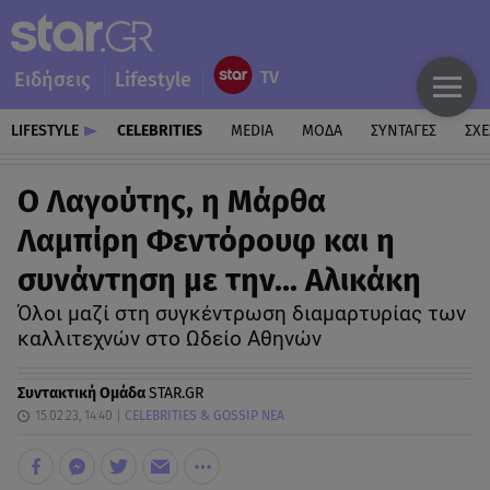
Ειδήσεις
Lifestyle
LIFESTYLE
CELEBRITIES
MEDIA
ΜΟΔΑ
ΣΥΝΤΑΓΕΣ
ΣΧΕ
Ο Λαγούτης, η Μάρθα
Λαμπίρη Φεντόρουφ και η
συνάντηση με την... Αλικάκη
Όλοι μαζί στη συγκέντρωση διαμαρτυρίας των
καλλιτεχνών στο Ωδείο Αθηνών
Συντακτική Ομάδα
STAR.GR
15.02.23, 14:40
CELEBRITIES & GOSSIP ΝΕΑ