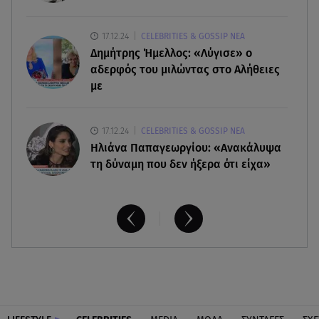
09.08.26 , 10:46
17.12.24
CELEBRITIES & GOSSIP ΝΕΑ
Μπαμπάς για δεύτερη φορά ο Γιάννης
Δημήτρης Ήμελλος: «Λύγισε» ο
Κωνσταντέλιας
αδερφός του μιλώντας στο Αλήθειες
με
17.12.24
CELEBRITIES & GOSSIP ΝΕΑ
Ηλιάνα Παπαγεωργίου: «Ανακάλυψα
τη δύναμη που δεν ήξερα ότι είχα»