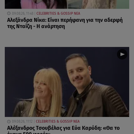
09.08.26, 11:48
CELEBRITIES & GOSSIP ΝΕΑ
Αλεξάνδρα Νίκα: Είναι περήφανη για την αδερφή
της Νταίζη - Η ανάρτηση
09.08.26, 11:12
CELEBRITIES & GOSSIP ΝΕΑ
Αλέξανδρος Τσουβέλας για Εύα Καρύδη: «Θα το