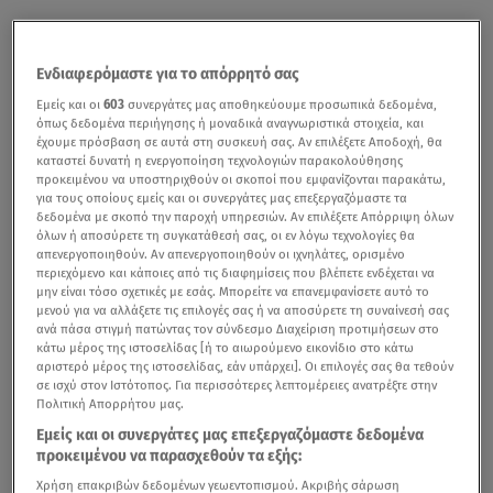
Ενδιαφερόμαστε για το απόρρητό σας
Εμείς και οι
603
συνεργάτες μας αποθηκεύουμε προσωπικά δεδομένα,
όπως δεδομένα περιήγησης ή μοναδικά αναγνωριστικά στοιχεία, και
έχουμε πρόσβαση σε αυτά στη συσκευή σας. Αν επιλέξετε Αποδοχή, θα
καταστεί δυνατή η ενεργοποίηση τεχνολογιών παρακολούθησης
προκειμένου να υποστηριχθούν οι σκοποί που εμφανίζονται παρακάτω,
για τους οποίους εμείς και οι συνεργάτες μας επεξεργαζόμαστε τα
δεδομένα με σκοπό την παροχή υπηρεσιών. Αν επιλέξετε Απόρριψη όλων
όλων ή αποσύρετε τη συγκατάθεσή σας, οι εν λόγω τεχνολογίες θα
απενεργοποιηθούν. Αν απενεργοποιηθούν οι ιχνηλάτες, ορισμένο
περιεχόμενο και κάποιες από τις διαφημίσεις που βλέπετε ενδέχεται να
μην είναι τόσο σχετικές με εσάς. Μπορείτε να επανεμφανίσετε αυτό το
μενού για να αλλάξετε τις επιλογές σας ή να αποσύρετε τη συναίνεσή σας
ανά πάσα στιγμή πατώντας τον σύνδεσμο Διαχείριση προτιμήσεων στο
κάτω μέρος της ιστοσελίδας [ή το αιωρούμενο εικονίδιο στο κάτω
αριστερό μέρος της ιστοσελίδας, εάν υπάρχει]. Οι επιλογές σας θα τεθούν
σε ισχύ στον Ιστότοπος. Για περισσότερες λεπτομέρειες ανατρέξτε στην
Πολιτική Απορρήτου μας.
Εμείς και οι συνεργάτες μας επεξεργαζόμαστε δεδομένα
προκειμένου να παρασχεθούν τα εξής:
Χρήση επακριβών δεδομένων γεωεντοπισμού. Ακριβής σάρωση