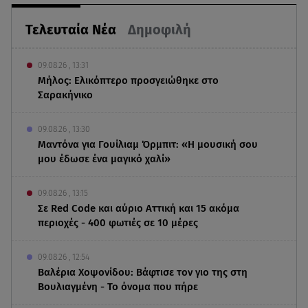
Τελευταία Νέα
Δημοφιλή
09.08.26 , 13:31
Μήλος: Ελικόπτερο προσγειώθηκε στο
Σαρακήνικο
09.08.26 , 13:30
Μαντόνα για Γουίλιαμ Όρμπιτ: «Η μουσική σου
μου έδωσε ένα μαγικό χαλί»
09.08.26 , 13:15
Σε Red Code και αύριο Αττική και 15 ακόμα
περιοχές - 400 φωτιές σε 10 μέρες
09.08.26 , 12:54
Βαλέρια Χοψονίδου: Βάφτισε τον γιο της στη
Βουλιαγμένη - Το όνομα που πήρε