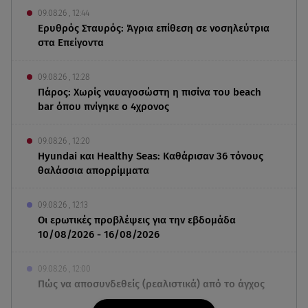
09.08.26 , 12:44
Ερυθρός Σταυρός: Άγρια επίθεση σε νοσηλεύτρια
στα Επείγοντα
09.08.26 , 12:28
Πάρος: Χωρίς ναυαγοσώστη η πισίνα του beach
bar όπου πνίγηκε ο 4χρονος
09.08.26 , 12:20
Hyundai και Healthy Seas: Καθάρισαν 36 τόνους
θαλάσσια απορρίμματα
09.08.26 , 12:13
Οι ερωτικές προβλέψεις για την εβδομάδα
10/08/2026 - 16/08/2026
09.08.26 , 12:00
Πώς να αποσυνδεθείς (ρεαλιστικά) από το άγχος
στις διακοπές