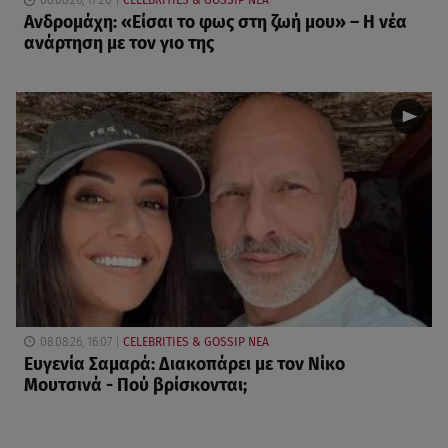
08.08.26, 17:20
CELEBRITIES & GOSSIP ΝΕΑ
Ανδρομάχη: «Είσαι το φως στη ζωή μου» – Η νέα
ανάρτηση με τον γιο της
08.08.26, 16:07
CELEBRITIES & GOSSIP ΝΕΑ
Ευγενία Σαμαρά: Διακοπάρει με τον Νίκο
Μουτσινά - Πού βρίσκονται;