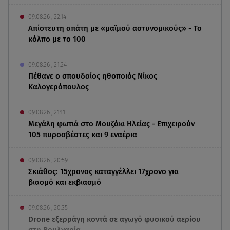
09.08.26 , 22:14
Απίστευτη απάτη με «μαϊμού αστυνομικούς» - Το
κόλπο με το 100
09.08.26 , 21:24
Πέθανε ο σπουδαίος ηθοποιός Νίκος
Καλογερόπουλος
09.08.26 , 21:11
Μεγάλη φωτιά στο Μουζάκι Ηλείας - Επιχειρούν
105 πυροσβέστες και 9 εναέρια
09.08.26 , 20:59
Σκιάθος: 15χρονος καταγγέλλει 17χρονο για
βιασμό και εκβιασμό
09.08.26 , 20:35
Drone εξερράγη κοντά σε αγωγό φυσικού αερίου
στη Βουλγαρία