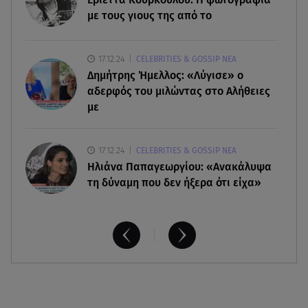
με τους γιους της από το
09.08.26 , 17:50
Χρηστίδου για Κοντοβά: «Ελπίζω και στην
17.12.24
CELEBRITIES & GOSSIP ΝΕΑ
επόμενη ζωή να είμαστε κολλητές»
Δημήτρης Ήμελλος: «Λύγισε» ο
αδερφός του μιλώντας στο Αλήθειες
με
17.12.24
CELEBRITIES & GOSSIP ΝΕΑ
Ηλιάνα Παπαγεωργίου: «Ανακάλυψα
τη δύναμη που δεν ήξερα ότι είχα»