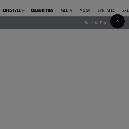
LIFESTYLE
CELEBRITIES
MEDIA
ΜΟΔΑ
ΣΥΝΤΑΓΕΣ
ΣΧΕ
Back to Top