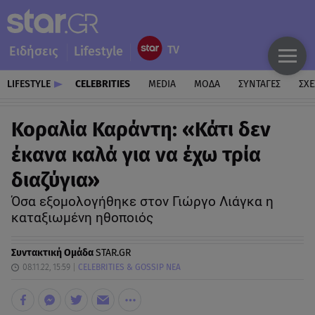
Ειδήσεις
Lifestyle
LIFESTYLE
CELEBRITIES
MEDIA
ΜΟΔΑ
ΣΥΝΤΑΓΕΣ
ΣΧΕ
Κοραλία Καράντη: «Κάτι δεν
έκανα καλά για να έχω τρία
διαζύγια»
Όσα εξομολογήθηκε στον Γιώργο Λιάγκα η
καταξιωμένη ηθοποιός
Συντακτική Ομάδα
STAR.GR
08.11.22, 15:59
CELEBRITIES & GOSSIP ΝΕΑ