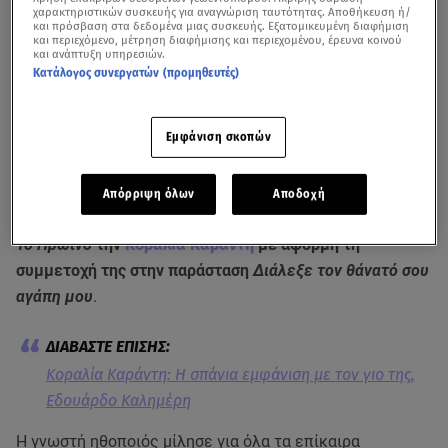
χαρακτηριστικών συσκευής για αναγνώριση ταυτότητας. Αποθήκευση ή/
και πρόσβαση στα δεδομένα μιας συσκευής. Εξατομικευμένη διαφήμιση
και περιεχόμενο, μέτρηση διαφήμισης και περιεχομένου, έρευνα κοινού
και ανάπτυξη υπηρεσιών.
Κατάλογος συνεργατών (προμηθευτές)
Εμφάνιση σκοπών
Δείτε απόσπασμα από τη συνέντευξη της Κοραλίας Καράντη στο
Πρωινό
Απόρριψη όλων
Αποδοχή
Ο
Γιώργος Λιάγκας
υποδέχτηκε στο πλατό της εκπομπής
Το
Πρωινό
την
Κοραλία Καράντη
με αφορμή τη
συμμετοχή της στην παράσταση
Διάλεξε τον θάνατό σου
αγάπη μου
.
Κοραλία Καράντη: Η σπάνια εμφάνιση με τον γιο της,
Εδουάρδο Καλημέρη
Η γνωστή ηθοποιός μίλησε για όλα τα επίκαιρα