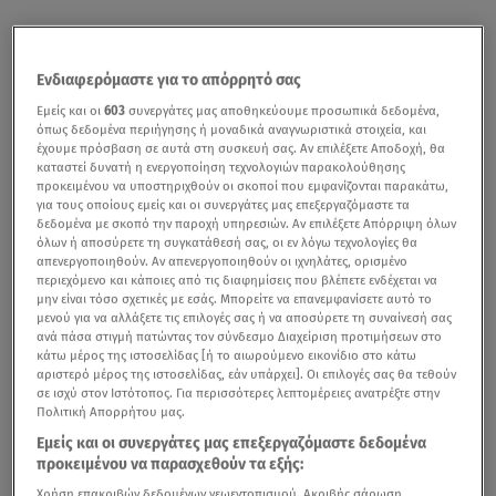
Ενδιαφερόμαστε για το απόρρητό σας
Εμείς και οι
603
συνεργάτες μας αποθηκεύουμε προσωπικά δεδομένα,
όπως δεδομένα περιήγησης ή μοναδικά αναγνωριστικά στοιχεία, και
έχουμε πρόσβαση σε αυτά στη συσκευή σας. Αν επιλέξετε Αποδοχή, θα
καταστεί δυνατή η ενεργοποίηση τεχνολογιών παρακολούθησης
προκειμένου να υποστηριχθούν οι σκοποί που εμφανίζονται παρακάτω,
για τους οποίους εμείς και οι συνεργάτες μας επεξεργαζόμαστε τα
δεδομένα με σκοπό την παροχή υπηρεσιών. Αν επιλέξετε Απόρριψη όλων
όλων ή αποσύρετε τη συγκατάθεσή σας, οι εν λόγω τεχνολογίες θα
απενεργοποιηθούν. Αν απενεργοποιηθούν οι ιχνηλάτες, ορισμένο
περιεχόμενο και κάποιες από τις διαφημίσεις που βλέπετε ενδέχεται να
μην είναι τόσο σχετικές με εσάς. Μπορείτε να επανεμφανίσετε αυτό το
μενού για να αλλάξετε τις επιλογές σας ή να αποσύρετε τη συναίνεσή σας
ανά πάσα στιγμή πατώντας τον σύνδεσμο Διαχείριση προτιμήσεων στο
κάτω μέρος της ιστοσελίδας [ή το αιωρούμενο εικονίδιο στο κάτω
αριστερό μέρος της ιστοσελίδας, εάν υπάρχει]. Οι επιλογές σας θα τεθούν
σε ισχύ στον Ιστότοπος. Για περισσότερες λεπτομέρειες ανατρέξτε στην
Πολιτική Απορρήτου μας.
Εμείς και οι συνεργάτες μας επεξεργαζόμαστε δεδομένα
προκειμένου να παρασχεθούν τα εξής:
Χρήση επακριβών δεδομένων γεωεντοπισμού. Ακριβής σάρωση