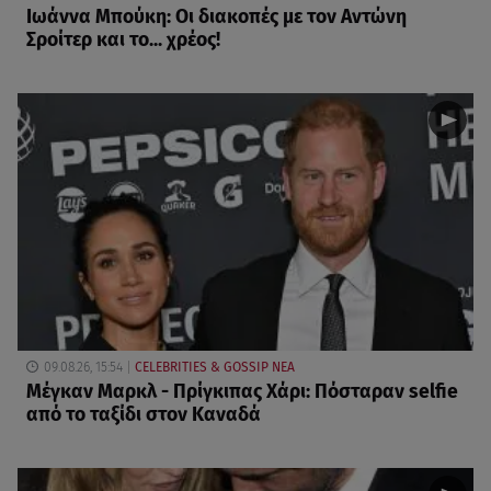
Ιωάννα Μπούκη: Οι διακοπές με τον Αντώνη
Σροίτερ και το... χρέος!
09.08.26, 15:54
CELEBRITIES & GOSSIP ΝΕΑ
Μέγκαν Μαρκλ - Πρίγκιπας Χάρι: Πόσταραν selfie
από το ταξίδι στον Καναδά