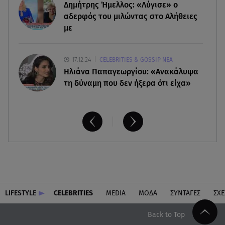
Δημήτρης Ήμελλος: «Λύγισε» ο
αδερφός του μιλώντας στο Αλήθειες
με
17.12.24
CELEBRITIES & GOSSIP ΝΕΑ
Ηλιάνα Παπαγεωργίου: «Ανακάλυψα
τη δύναμη που δεν ήξερα ότι είχα»
LIFESTYLE
CELEBRITIES
MEDIA
ΜΟΔΑ
ΣΥΝΤΑΓΕΣ
ΣΧΕ
Back to Top