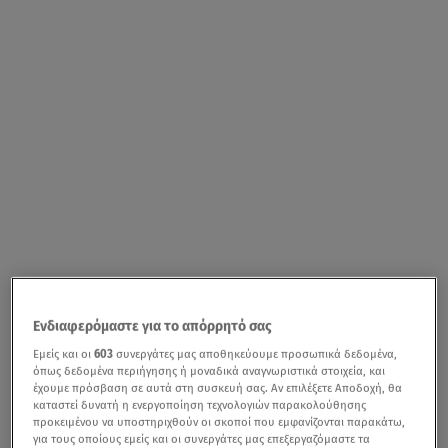
Ενδιαφερόμαστε για το απόρρητό σας
Εμείς και οι
603
συνεργάτες μας αποθηκεύουμε προσωπικά δεδομένα,
όπως δεδομένα περιήγησης ή μοναδικά αναγνωριστικά στοιχεία, και
έχουμε πρόσβαση σε αυτά στη συσκευή σας. Αν επιλέξετε Αποδοχή, θα
καταστεί δυνατή η ενεργοποίηση τεχνολογιών παρακολούθησης
προκειμένου να υποστηριχθούν οι σκοποί που εμφανίζονται παρακάτω,
για τους οποίους εμείς και οι συνεργάτες μας επεξεργαζόμαστε τα