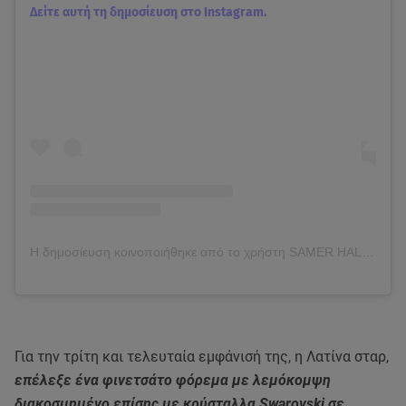
Δείτε αυτή τη δημοσίευση στο Instagram.
Η δημοσίευση κοινοποιήθηκε από το χρήστη SAMER HALIMEH NEW YORK (@samerhalimehny)
Για την τρίτη και τελευταία εμφάνισή της, η Λατίνα σταρ,
επέλεξε ένα φινετσάτο φόρεμα με λεμόκομψη
διακοσμημένο επίσης με κρύσταλλα Swarovski σε