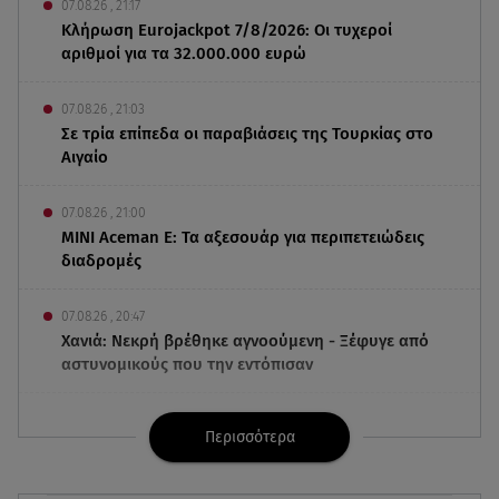
07.08.26 , 21:17
Κλήρωση Eurojackpot 7/8/2026: Οι τυχεροί
αριθμοί για τα 32.000.000 ευρώ
07.08.26 , 21:03
Σε τρία επίπεδα οι παραβιάσεις της Τουρκίας στο
Αιγαίο
07.08.26 , 21:00
MINI Aceman E: Τα αξεσουάρ για περιπετειώδεις
διαδρομές
07.08.26 , 20:47
Χανιά: Νεκρή βρέθηκε αγνοούμενη - Ξέφυγε από
αστυνομικούς που την εντόπισαν
07.08.26 , 20:18
Περισσότερα
Μυστράς: Κρίσιμος για το κατηγορητήριο ο
χρόνος θανάτου του 90χρονου