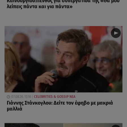
Καινούργιου:Πένθος για συνεργάτιδά της «Θα μου
λείπεις πάντα και για πάντα»
07.08.26, 13:16
CELEBRITIES & GOSSIP ΝΕΑ
Γιάννης Στάνκογλου: Δείτε τον έφηβο με μακριά
μαλλιά