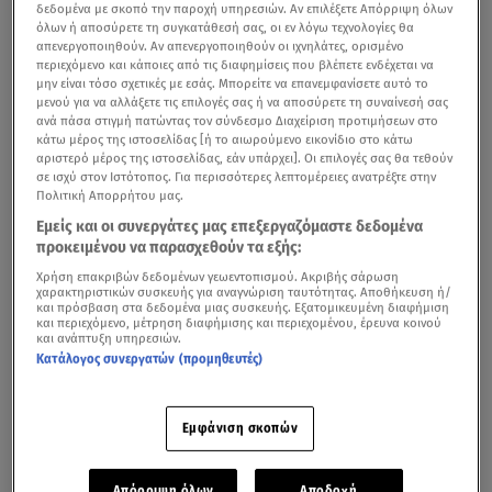
δεδομένα με σκοπό την παροχή υπηρεσιών. Αν επιλέξετε Απόρριψη όλων
όλων ή αποσύρετε τη συγκατάθεσή σας, οι εν λόγω τεχνολογίες θα
απενεργοποιηθούν. Αν απενεργοποιηθούν οι ιχνηλάτες, ορισμένο
περιεχόμενο και κάποιες από τις διαφημίσεις που βλέπετε ενδέχεται να
μην είναι τόσο σχετικές με εσάς. Μπορείτε να επανεμφανίσετε αυτό το
μενού για να αλλάξετε τις επιλογές σας ή να αποσύρετε τη συναίνεσή σας
ανά πάσα στιγμή πατώντας τον σύνδεσμο Διαχείριση προτιμήσεων στο
κάτω μέρος της ιστοσελίδας [ή το αιωρούμενο εικονίδιο στο κάτω
αριστερό μέρος της ιστοσελίδας, εάν υπάρχει]. Οι επιλογές σας θα τεθούν
σε ισχύ στον Ιστότοπος. Για περισσότερες λεπτομέρειες ανατρέξτε στην
Πολιτική Απορρήτου μας.
Μετα τον πολιτικό γάμο στο Λας Βέγκας, η
Jennifer
Εμείς και οι συνεργάτες μας επεξεργαζόμαστε δεδομένα
προκειμένου να παρασχεθούν τα εξής:
Lopez
κι ο
Ben Affleck
παντρεύτηκαν ξανά,
Χρήση επακριβών δεδομένων γεωεντοπισμού. Ακριβής σάρωση
διοργανώνοντας μια γαμήλια τελετή-υπερπαραγωγή στο
χαρακτηριστικών συσκευής για αναγνώριση ταυτότητας. Αποθήκευση ή/
και πρόσβαση στα δεδομένα μιας συσκευής. Εξατομικευμένη διαφήμιση
κτήμα του ηθοποιού στην Τζόρτζια των ΗΠΑ, παρουσία
και περιεχόμενο, μέτρηση διαφήμισης και περιεχομένου, έρευνα κοινού
συγγενών και φίλων.
και ανάπτυξη υπηρεσιών.
Κατάλογος συνεργατών (προμηθευτές)
JLo - Affleck: Ρομαντικό ταξίδι στην Ιταλία μετά τον
Εμφάνιση σκοπών
γάμο - υπερπαραγωγή
Απόρριψη όλων
Αποδοχή