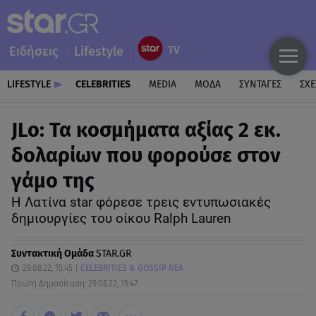
Ειδήσεις
Lifestyle
LIFESTYLE
CELEBRITIES
MEDIA
ΜΟΔΑ
ΣΥΝΤΑΓΕΣ
ΣΧΕ
JLo: Τα κοσμήματα αξίας 2 εκ.
δολαρίων που φορούσε στον
γάμο της
Η Λατίνα star φόρεσε τρεις εντυπωσιακές
δημιουργίες του οίκου Ralph Lauren
Συντακτική Ομάδα
STAR.GR
29.08.22, 15:45
CELEBRITIES & GOSSIP ΝΕΑ
Πρώτη Δημοσίευση: 29.08.22, 15:47