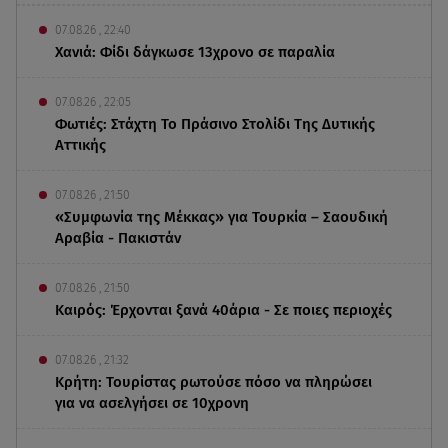
07.08.26 , 22:40
Χανιά: Φίδι δάγκωσε 13χρονο σε παραλία
07.08.26 , 22:05
Φωτιές: Στάχτη Το Πράσινο Στολίδι Της Δυτικής
Αττικής
07.08.26 , 21:50
«Συμφωνία της Μέκκας» για Τουρκία – Σαουδική
Αραβία - Πακιστάν
07.08.26 , 21:50
Καιρός: Έρχονται ξανά 40άρια - Σε ποιες περιοχές
07.08.26 , 21:32
Κρήτη: Τουρίστας ρωτούσε πόσο να πληρώσει
για να ασελγήσει σε 10χρονη