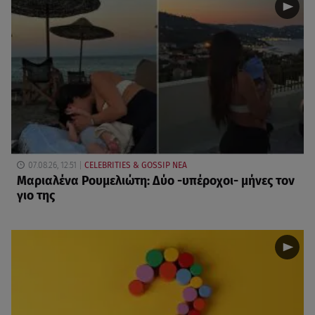
07.08.26, 12:51
CELEBRITIES & GOSSIP ΝΕΑ
Μαριαλένα Ρουμελιώτη: Δύο -υπέροχοι- μήνες τον
γιο της