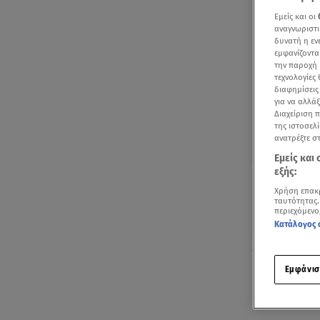
Εμείς και οι
αναγνωριστι
δυνατή η ε
εμφανίζοντα
την παροχή 
τεχνολογίες
διαφημίσεις
για να αλλά
Διαχείριση 
της ιστοσελί
ανατρέξτε σ
Εμείς και
εξής:
Χρήση επακ
ταυτότητας.
περιεχόμενο
Κατάλογος 
Οι σέξι πόζες
Εμφάνισ
Μια έκπληξη
βράδυ της Δ