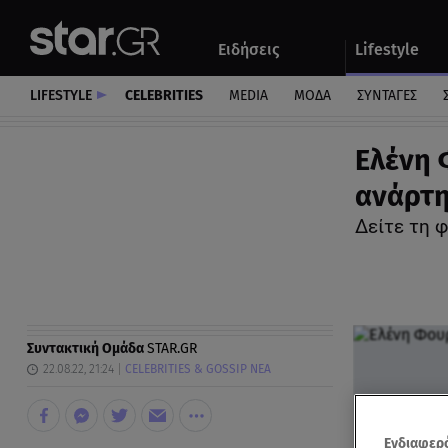
Αθλητικά
Quiz
Ειδήσεις
Lifestyle
Αυτοκίνητο
LIFESTYLE
CELEBRITIES
MEDIA
ΜΟΔΑ
ΣΥΝΤΑΓΕΣ
Ελένη 
ανάρτη
Δείτε τη 
Συντακτική Ομάδα
STAR.GR
22.08.22, 21:24
CELEBRITIES & GOSSIP ΝΕΑ
Ενδιαφερό