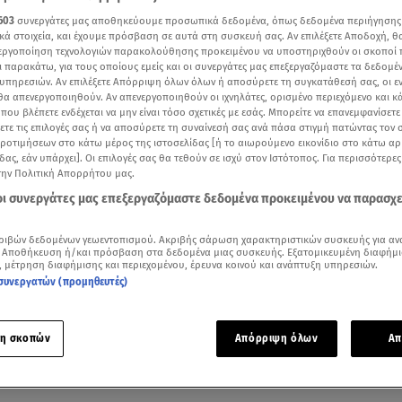
603
συνεργάτες μας αποθηκεύουμε προσωπικά δεδομένα, όπως δεδομένα περιήγησης
κά στοιχεία, και έχουμε πρόσβαση σε αυτά στη συσκευή σας. Αν επιλέξετε Αποδοχή, θ
νεργοποίηση τεχνολογιών παρακολούθησης προκειμένου να υποστηριχθούν οι σκοποί
ι παρακάτω, για τους οποίους εμείς και οι συνεργάτες μας επεξεργαζόμαστε τα δεδομέ
υπηρεσιών. Αν επιλέξετε Απόρριψη όλων όλων ή αποσύρετε τη συγκατάθεσή σας, οι ε
 θα απενεργοποιηθούν. Αν απενεργοποιηθούν οι ιχνηλάτες, ορισμένο περιεχόμενο και κά
 που βλέπετε ενδέχεται να μην είναι τόσο σχετικές με εσάς. Μπορείτε να επανεμφανίσετ
ξετε τις επιλογές σας ή να αποσύρετε τη συναίνεσή σας ανά πάσα στιγμή πατώντας τον
προτιμήσεων στο κάτω μέρος της ιστοσελίδας [ή το αιωρούμενο εικονίδιο στο κάτω α
δας, εάν υπάρχει]. Οι επιλογές σας θα τεθούν σε ισχύ στον Ιστότοπος. Για περισσότερε
την Πολιτική Απορρήτου μας.
 οι συνεργάτες μας επεξεργαζόμαστε δεδομένα προκειμένου να παρασχ
Δείτε περισσότερα άρθρα μας στα αποτελέσματα αναζήτησης
ριβών δεδομένων γεωεντοπισμού. Ακριβής σάρωση χαρακτηριστικών συσκευής για αν
 Αποθήκευση ή/και πρόσβαση στα δεδομένα μιας συσκευής. Εξατομικευμένη διαφήμι
, μέτρηση διαφήμισης και περιεχομένου, έρευνα κοινού και ανάπτυξη υπηρεσιών.
Add star.gr on Google
συνεργατών (προμηθευτές)
 κατακλύζουν το Instagram της Ελένης Φουρέιρα
η σκοπών
Απόρριψη όλων
Απ
 έκρυβε η
Ελένη Φουρέιρα
για τους 1,2 εκατομμύρια follower
ευτέρας
.