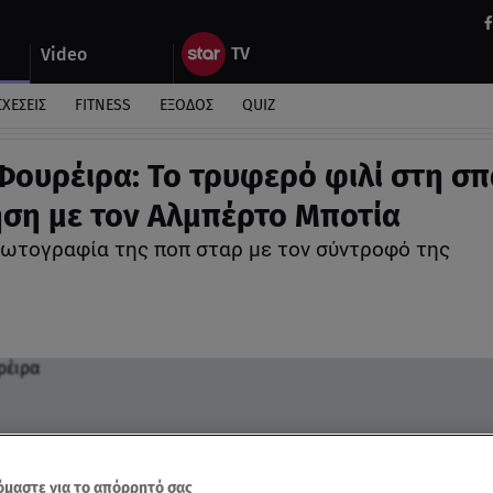
Video
ΣΧΕΣΕΙΣ
FITNESS
ΕΞΟΔΟΣ
QUIZ
Φουρέιρα: Το τρυφερό φιλί στη σπ
ση με τον Αλμπέρτο Μποτία
φωτογραφία της ποπ σταρ με τον σύντροφό της
μαστε για το απόρρητό σας