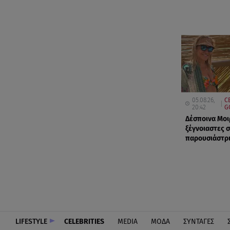
05.08.26,
C
20:42
G
Δέσποινα Μοι
ξέγνοιαστες σ
παρουσιάστρ
LIFESTYLE
CELEBRITIES
MEDIA
ΜΟΔΑ
ΣΥΝΤΑΓΕΣ