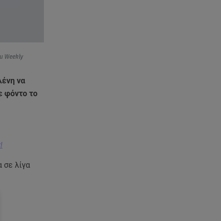
05.08.26 , 21:41
«Στην κόψη του ξυραφιού» οι
συνομιλίες ΗΠΑ – Ιράν
05.08.26 , 21:22
Ευρυδίκη Βαλαβάνη για
u Weekly
Γρηγόρη Μόργκαν:
«Oνειρευόμουν έναν άντρα σαν
λένη να
εσένα»
ε φόντο το
05.08.26 , 20:51
Με γαλλικό... κλειδί η ηλεκτρική
διασύνδεση Ελλάδας – Κύπρου
!
(GSI)
 σε λίγα
05.08.26 , 20:42
Δέσποινα Μοιραράκη: Οι
ξέγνοιαστες στιγμές της
παρουσιάστριας στη Μύκονο