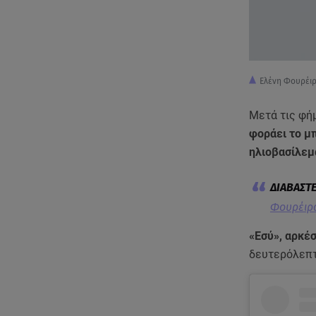
Ελένη Φουρέιρ
Μετά τις φή
φοράει το μπ
ηλιοβασίλεμ
Φουρέιρα
«Εσύ», αρκέ
δευτερόλεπτα