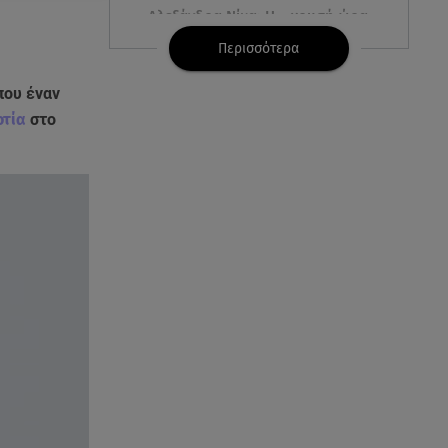
Αλεξάνδρα Νίκα: Η... χρυσή ώρα
στο σκάφος με την καλύτερη
Περισσότερα
παρέα!
που έναν
05.08.26 , 22:27
οτία
στο
Πόρτο Ράφτη: Bίντεο
Ντοκουμέντο Από Το
Θανατηφόρο Τροχαίο
05.08.26 , 22:19
Σαμοθράκη: «Μαμά νόμιζες ότι
δε θα σε ξαναδώ;» -Τα πρώτα
λόγια του 22χρονου
05.08.26 , 21:48
Starte - Γιώργος Δουατζής: «Με
θέλγει ιδιαιτέρως κάθε μορφή
τέχνης»