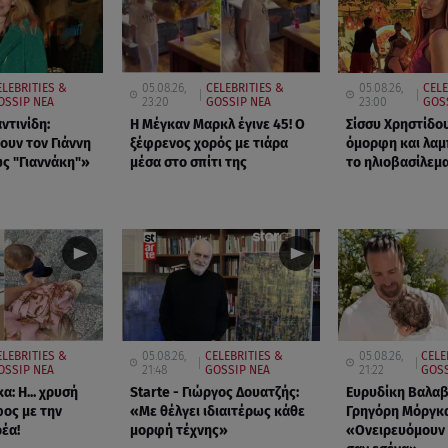
ELEBRITIES &
05.08.26,
CELEBRITIES &
05.08.26,
CELE
OSSIP ΝΕΑ
23:20
GOSSIP ΝΕΑ
23:00
GOS
ντινίδη:
Η Μέγκαν Μαρκλ έγινε 45! Ο
Σίσσυ Χρηστίδου
ουν τον Γιάννη
ξέφρενος χορός με τιάρα
όμορφη και λαμ
ς "Γιαννάκη"»
μέσα στο σπίτι της
το ηλιοβασίλεμα
ELEBRITIES &
05.08.26,
CELEBRITIES &
05.08.26,
CELE
OSSIP ΝΕΑ
21:48
GOSSIP ΝΕΑ
21:22
GOSS
α: Η... χρυσή
Starte - Γιώργος Δουατζής:
Ευρυδίκη Βαλαβ
ος με την
«Με θέλγει ιδιαιτέρως κάθε
Γρηγόρη Μόργκα
έα!
μορφή τέχνης»
«Oνειρευόμουν 