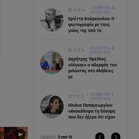
CELEBRITIES &
24.12.24
GOSSIP ΝΕΑ
Εριέττα Κούρκουλου: Η
φωτογραφία με τους
γιους της από το
CELEBRITIES &
17.12.24
GOSSIP ΝΕΑ
Δημήτρης Ήμελλος:
«Λύγισε» ο αδερφός του
μιλώντας στο Αλήθειες
με
CELEBRITIES &
17.12.24
GOSSIP ΝΕΑ
Ηλιάνα Παπαγεωργίου:
«Ανακάλυψα τη δύναμη
που δεν ήξερα ότι είχα»
Προβολή
5 από 15