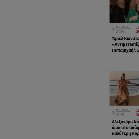
05.08.26,
C
23:39
G
Άριελ Κωνστα
«Αντιμετωπίζ
Παπαμιχαήλ ω
05.08.26,
C
22:35
G
Αλεξάνδρα Νίκ
ώρα στο σκάφ
καλύτερη παρ