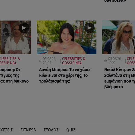
σαν εσένα»
ELEBRITIES &
05.08.26,
CELEBRITIES &
05.08.26,
CELE
OSSIP ΝΕΑ
20:03
GOSSIP ΝΕΑ
19:23
GOSS
ραράκη: Οι
Δανάη Μπάρκα: Το να χάσει
Νικόλ Κίντμαν &
τιγμές της
κιλά είναι στο χέρι της; Το
Σαλντάνα στη Μ
ιας στη Μύκονο
τρολάρισμά της!
εμφάνιση που τ
βλέμματα
ΣΧΕΣΕΙΣ
FITNESS
ΕΞΟΔΟΣ
QUIZ