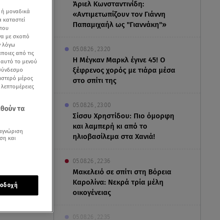
Άριελ Κωνσταντινίδη:
 ή μοναδικά
«Αντιμετωπίζουν τον Γιάννη
α καταστεί
Παπαμιχαήλ ως "Γιαννάκη"»
 που
να με σκοπό
ν λόγω
05.08.26 , 23:20
ποιες από τις
Η Μέγκαν Μαρκλ έγινε 45! Ο
ε αυτό το μενού
ξέφρενος χορός με τιάρα μέσα
 σύνδεσμο
ριστερό μέρος
στο σπίτι της
ς λεπτομέρειες
05.08.26 , 23:00
εθούν τα
Σίσσυ Χρηστίδου: Πιο όμορφη
και λαμπερή κι από το
αγνώριση
ηλιοβασίλεμα στα Χανιά!
ση και
05.08.26 , 22:36
Μακελειό σε σπίτι στη Βόρεια
Καρολίνα: Νεκρά τρία μέλη
οδοχή
οικογένειας
s της το
05.08.26 , 22:35