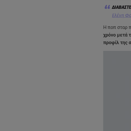
Ελένη Φο
Η ποπ σταρ 
χρόνο μετά 
προφίλ της σ