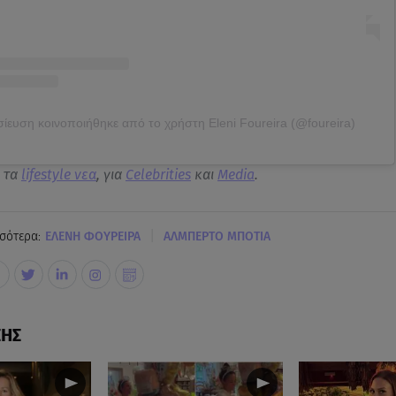
ίευση κοινοποιήθηκε από το χρήστη Eleni Foureira (@foureira)
α τα
lifestyle νεα
, για
Celebrities
και
Media
.
|
σότερα:
ΕΛΕΝΗ ΦΟΥΡΕΙΡΑ
ΑΛΜΠΕΡΤΟ ΜΠΟΤΙΑ
ΣΗΣ