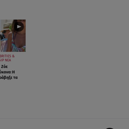
BRITIES &
IP ΝΕΑ
 Ζόε
ύκονο: Η
ράβηξε τα