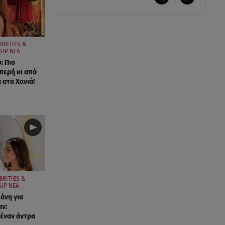
BRITIES &
SIP ΝΕΑ
: Πιο
περή κι από
 στα Χανιά!
BRITIES &
IP ΝΕΑ
άνη για
ν:
έναν άντρα