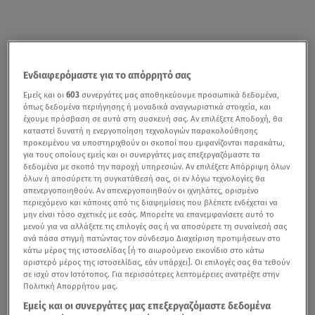
Ενδιαφερόμαστε για το απόρρητό σας
Εμείς και οι
603
συνεργάτες μας αποθηκεύουμε προσωπικά δεδομένα,
όπως δεδομένα περιήγησης ή μοναδικά αναγνωριστικά στοιχεία, και
έχουμε πρόσβαση σε αυτά στη συσκευή σας. Αν επιλέξετε Αποδοχή, θα
καταστεί δυνατή η ενεργοποίηση τεχνολογιών παρακολούθησης
προκειμένου να υποστηριχθούν οι σκοποί που εμφανίζονται παρακάτω,
για τους οποίους εμείς και οι συνεργάτες μας επεξεργαζόμαστε τα
δεδομένα με σκοπό την παροχή υπηρεσιών. Αν επιλέξετε Απόρριψη όλων
όλων ή αποσύρετε τη συγκατάθεσή σας, οι εν λόγω τεχνολογίες θα
απενεργοποιηθούν. Αν απενεργοποιηθούν οι ιχνηλάτες, ορισμένο
περιεχόμενο και κάποιες από τις διαφημίσεις που βλέπετε ενδέχεται να
μην είναι τόσο σχετικές με εσάς. Μπορείτε να επανεμφανίσετε αυτό το
μενού για να αλλάξετε τις επιλογές σας ή να αποσύρετε τη συναίνεσή σας
ανά πάσα στιγμή πατώντας τον σύνδεσμο Διαχείριση προτιμήσεων στο
κάτω μέρος της ιστοσελίδας [ή το αιωρούμενο εικονίδιο στο κάτω
αριστερό μέρος της ιστοσελίδας, εάν υπάρχει]. Οι επιλογές σας θα τεθούν
σε ισχύ στον Ιστότοπος. Για περισσότερες λεπτομέρειες ανατρέξτε στην
Πολιτική Απορρήτου μας.
Εμείς και οι συνεργάτες μας επεξεργαζόμαστε δεδομένα