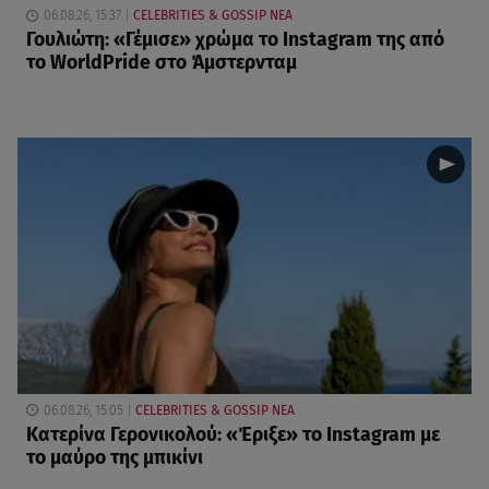
06.08.26, 15:37
CELEBRITIES & GOSSIP ΝΕΑ
Γουλιώτη: «Γέμισε» χρώμα το Instagram της από
το WorldPride στο Άμστερνταμ
06.08.26, 15:05
CELEBRITIES & GOSSIP ΝΕΑ
Κατερίνα Γερονικολού: «Έριξε» το Instagram με
το μαύρο της μπικίνι