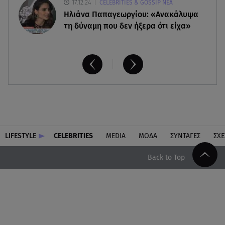
17.12.24
CELEBRITIES & GOSSIP ΝΕΑ
Ηλιάνα Παπαγεωργίου: «Ανακάλυψα
τη δύναμη που δεν ήξερα ότι είχα»
LIFESTYLE
CELEBRITIES
MEDIA
ΜΟΔΑ
ΣΥΝΤΑΓΕΣ
ΣΧΕ
Back to Top