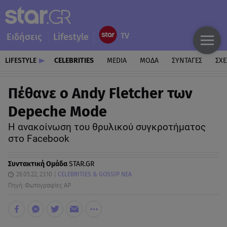
Ειδήσεις
Lifestyle
LIFESTYLE
CELEBRITIES
MEDIA
ΜΟΔΑ
ΣΥΝΤΑΓΕΣ
ΣΧΕ
Πέθανε ο Andy Fletcher των
Depeche Mode
Η ανακοίνωση του θρυλικού συγκροτήματος
στο Facebook
Συντακτική Ομάδα
STAR.GR
26.05.22, 23:10
CELEBRITIES & GOSSIP ΝΕΑ
Πηγή: Φωτογραφίες AP