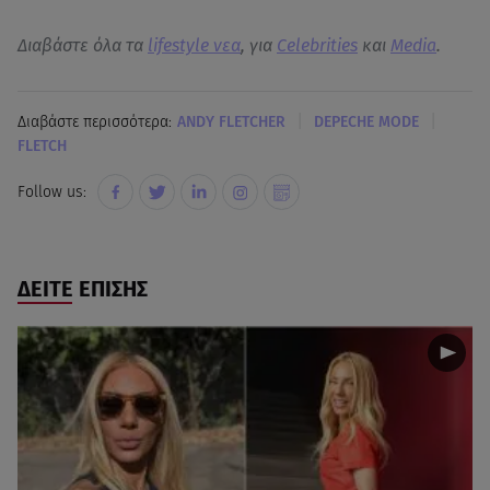
Διαβάστε όλα τα
lifestyle νεα
, για
Celebrities
και
Media
.
|
|
Διαβάστε περισσότερα:
ANDY FLETCHER
DEPECHE MODE
FLETCH
Follow us:
ΔΕΙΤΕ ΕΠΙΣΗΣ