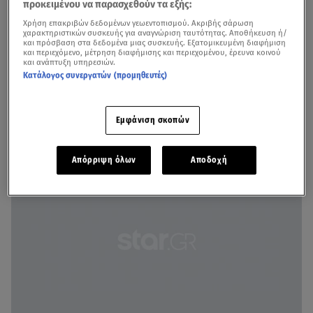
προκειμένου να παρασχεθούν τα εξής:
Χρήση επακριβών δεδομένων γεωεντοπισμού. Ακριβής σάρωση
χαρακτηριστικών συσκευής για αναγνώριση ταυτότητας. Αποθήκευση ή/
και πρόσβαση στα δεδομένα μιας συσκευής. Εξατομικευμένη διαφήμιση
και περιεχόμενο, μέτρηση διαφήμισης και περιεχομένου, έρευνα κοινού
και ανάπτυξη υπηρεσιών.
Κατάλογος συνεργατών (προμηθευτές)
Την τελευταία του πνοή άφησε ο Andy Fletcher, γνωστός
Εμφάνιση σκοπών
ως Fletch του θρυλικού συγκροτήματος Depeche Mode.
Απόρριψη όλων
Αποδοχή