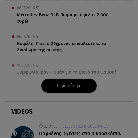
06.08.26 , 17:53
Mercedes-Benz GLB: Τώρα με όφελος 2.000
ευρώ
06.08.26 , 17:51
Κυψέλη: Γιατί ο 26χρονος επικαλέστηκε το
δικαίωμα της σιωπής
06.08.26 , 17:43
Συμφωνία Ιράν – Ομάν για τα Στενά του Ορμούζ
Περισσότερα
06.08.26 , 17:12
Μαρία Κορινθίου: «Έχω πατήσει φρένο» -
Δηλώνει χορτασμένη και μπουχτισμένη!
VIDEOS
06.08.26 , 16:57
Άνω Λιόσια: Πήγε να κλέψει καλώδια, έπαθε
22.04.25
CELEBRITIES & GOSSIP ΝΕΑ
ηλεκτροπληξία και πέθανε
Παρθένος: Σχέσεις στο μικροσκόπιο.