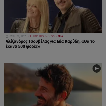
09.08.26, 11:12
CELEBRITIES & GOSSIP ΝΕΑ
Αλέξανδρος Τσουβέλας για Εύα Καρύδη: «Θα το
έκανα 500 φορές»