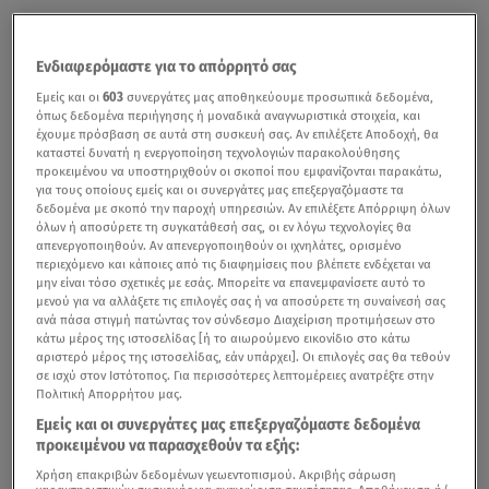
Ενδιαφερόμαστε για το απόρρητό σας
Εμείς και οι
603
συνεργάτες μας αποθηκεύουμε προσωπικά δεδομένα,
όπως δεδομένα περιήγησης ή μοναδικά αναγνωριστικά στοιχεία, και
έχουμε πρόσβαση σε αυτά στη συσκευή σας. Αν επιλέξετε Αποδοχή, θα
καταστεί δυνατή η ενεργοποίηση τεχνολογιών παρακολούθησης
προκειμένου να υποστηριχθούν οι σκοποί που εμφανίζονται παρακάτω,
για τους οποίους εμείς και οι συνεργάτες μας επεξεργαζόμαστε τα
δεδομένα με σκοπό την παροχή υπηρεσιών. Αν επιλέξετε Απόρριψη όλων
όλων ή αποσύρετε τη συγκατάθεσή σας, οι εν λόγω τεχνολογίες θα
απενεργοποιηθούν. Αν απενεργοποιηθούν οι ιχνηλάτες, ορισμένο
περιεχόμενο και κάποιες από τις διαφημίσεις που βλέπετε ενδέχεται να
μην είναι τόσο σχετικές με εσάς. Μπορείτε να επανεμφανίσετε αυτό το
μενού για να αλλάξετε τις επιλογές σας ή να αποσύρετε τη συναίνεσή σας
ανά πάσα στιγμή πατώντας τον σύνδεσμο Διαχείριση προτιμήσεων στο
κάτω μέρος της ιστοσελίδας [ή το αιωρούμενο εικονίδιο στο κάτω
αριστερό μέρος της ιστοσελίδας, εάν υπάρχει]. Οι επιλογές σας θα τεθούν
σε ισχύ στον Ιστότοπος. Για περισσότερες λεπτομέρειες ανατρέξτε στην
Πολιτική Απορρήτου μας.
Εμείς και οι συνεργάτες μας επεξεργαζόμαστε δεδομένα
προκειμένου να παρασχεθούν τα εξής:
Χρήση επακριβών δεδομένων γεωεντοπισμού. Ακριβής σάρωση