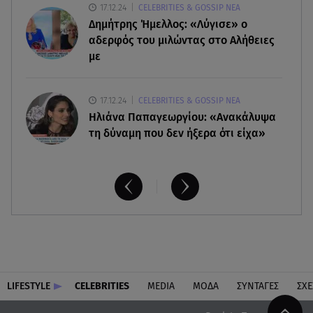
17.12.24
CELEBRITIES & GOSSIP ΝΕΑ
09.08.26 , 12:28
Δημήτρης Ήμελλος: «Λύγισε» ο
Πάρος: Χωρίς ναυαγοσώστη η πισίνα του beach
bar όπου πνίγηκε ο 4χρονος
αδερφός του μιλώντας στο Αλήθειες
με
17.12.24
CELEBRITIES & GOSSIP ΝΕΑ
Ηλιάνα Παπαγεωργίου: «Ανακάλυψα
τη δύναμη που δεν ήξερα ότι είχα»
LIFESTYLE
CELEBRITIES
MEDIA
ΜΟΔΑ
ΣΥΝΤΑΓΕΣ
ΣΧΕ