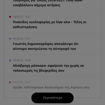
Τουρισμός για Όλους 2026-2027: Ποια ΑΦΜ
υποβάλλουν σήμερα αιτήσεις
09.08.26 , 14:32
Πινακίδες κυκλοφορίας με λίγα κλικ - Τέλος οι
καθυστερήσεις
09.08.26 , 14:01
Γνωστός δημοσιογράφος αποκάλυψε ότι
σύντομα παντρεύεται τη σύντροφό του
09.08.26 , 14:00
Αδιάβροχη μάσκαρα: αφαίρεσε την χωρίς να
ταλαιπωρείς τις βλεφερίδες σου
09.08.26 , 13:47
Χούθι: «Χτύπησαν» διυλιστήριο της Aramco στη
Σαουδική Αραβία
Περισσότερα
09.08.26 , 13:31