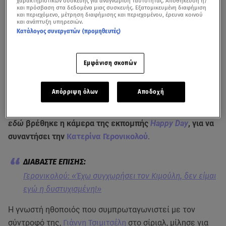
χαρακτηριστικών συσκευής για αναγνώριση ταυτότητας. Αποθήκευση ή/
και πρόσβαση στα δεδομένα μιας συσκευής. Εξατομικευμένη διαφήμιση
και περιεχόμενο, μέτρηση διαφήμισης και περιεχομένου, έρευνα κοινού
και ανάπτυξη υπηρεσιών.
Κατάλογος συνεργατών (προμηθευτές)
Εμφάνιση σκοπών
Δείτε όσα είπε η Κατερίνα Γερονικολού στο
Happy Day
Απόρριψη όλων
Αποδοχή
Στα γυρίσματα της σειράς της ΕΡΤ
Κι όμως είμαι ακόμη
εδώ
βρέθηκε η κάμερα της εκπομπής
Happy Day
, για να
συναντήσει την
Κατερίνα Γερονικολού
.
Γερονικολού: «Έχω συγχωρήσει τον Κιμούλη, δεν είμαι
εγώ η δυστυχισμένη!»
Η γνωστή ηθοποιός που συμπρωταγωνιστεί με τον
σύντροφό της,
Γιάννη Τσιμιτσέλη
στο σίριαλ, μίλησε για