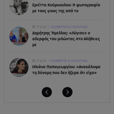
09.08.26 , 12:13
Εριέττα Κούρκουλου: Η φωτογραφία
Οι ερωτικές προβλέψεις για την εβδομάδα
με τους γιους της από το
10/08/2026 - 16/08/2026
17.12.24
CELEBRITIES & GOSSIP ΝΕΑ
09.08.26 , 12:00
Δημήτρης Ήμελλος: «Λύγισε» ο
Πώς να αποσυνδεθείς (ρεαλιστικά) από το άγχος
στις διακοπές
αδερφός του μιλώντας στο Αλήθειες
με
17.12.24
CELEBRITIES & GOSSIP ΝΕΑ
Ηλιάνα Παπαγεωργίου: «Ανακάλυψα
τη δύναμη που δεν ήξερα ότι είχα»