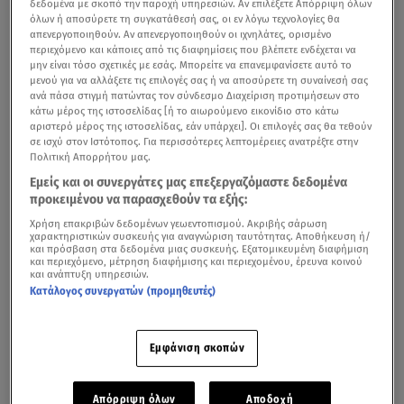
δεδομένα με σκοπό την παροχή υπηρεσιών. Αν επιλέξετε Απόρριψη όλων
όλων ή αποσύρετε τη συγκατάθεσή σας, οι εν λόγω τεχνολογίες θα
απενεργοποιηθούν. Αν απενεργοποιηθούν οι ιχνηλάτες, ορισμένο
περιεχόμενο και κάποιες από τις διαφημίσεις που βλέπετε ενδέχεται να
μην είναι τόσο σχετικές με εσάς. Μπορείτε να επανεμφανίσετε αυτό το
μενού για να αλλάξετε τις επιλογές σας ή να αποσύρετε τη συναίνεσή σας
ανά πάσα στιγμή πατώντας τον σύνδεσμο Διαχείριση προτιμήσεων στο
κάτω μέρος της ιστοσελίδας [ή το αιωρούμενο εικονίδιο στο κάτω
αριστερό μέρος της ιστοσελίδας, εάν υπάρχει]. Οι επιλογές σας θα τεθούν
σε ισχύ στον Ιστότοπος. Για περισσότερες λεπτομέρειες ανατρέξτε στην
Πολιτική Απορρήτου μας.
Εμείς και οι συνεργάτες μας επεξεργαζόμαστε δεδομένα
προκειμένου να παρασχεθούν τα εξής:
Χρήση επακριβών δεδομένων γεωεντοπισμού. Ακριβής σάρωση
χαρακτηριστικών συσκευής για αναγνώριση ταυτότητας. Αποθήκευση ή/
και πρόσβαση στα δεδομένα μιας συσκευής. Εξατομικευμένη διαφήμιση
και περιεχόμενο, μέτρηση διαφήμισης και περιεχομένου, έρευνα κοινού
και ανάπτυξη υπηρεσιών.
Κατάλογος συνεργατών (προμηθευτές)
Εμφάνιση σκοπών
Απόρριψη όλων
Αποδοχή