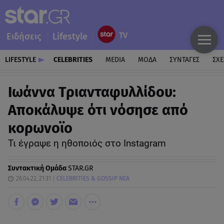
Ειδήσεις
Lifestyle
LIFESTYLE
CELEBRITIES
MEDIA
ΜΟΔΑ
ΣΥΝΤΑΓΕΣ
ΣΧΕ
Ιωάννα Τριανταφυλλίδου:
Αποκάλυψε ότι νόσησε από
κορωνοϊο
Τι έγραψε η ηθοποιός στο Instagram
Συντακτική Ομάδα
STAR.GR
26.04.22, 21:31
CELEBRITIES & GOSSIP ΝΕΑ