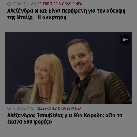
09.08.26, 11:48
CELEBRITIES & GOSSIP ΝΕΑ
Αλεξάνδρα Νίκα: Είναι περήφανη για την αδερφή
της Νταίζη - Η ανάρτηση
09.08.26, 11:12
CELEBRITIES & GOSSIP ΝΕΑ
Αλέξανδρος Τσουβέλας για Εύα Καρύδη: «Θα το
έκανα 500 φορές»