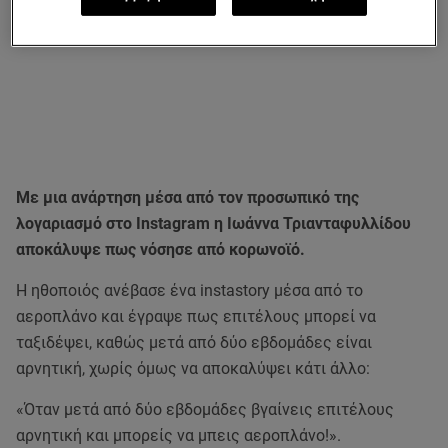
Με μια ανάρτηση μέσα από τον προσωπικό της
λογαριασμό στο Instagram η Ιωάννα Τριανταφυλλίδου
αποκάλυψε πως νόσησε από κορωνοϊό.
Η ηθοποιός ανέβασε ένα instastory μέσα από το
αεροπλάνο και έγραψε πως επιτέλους μπορεί να
ταξιδέψει, καθώς μετά από δύο εβδομάδες είναι
αρνητική, χωρίς όμως να αποκαλύψει κάτι άλλο:
«Όταν μετά από δύο εβδομάδες βγαίνεις επιτέλους
αρνητική και μπορείς να μπεις αεροπλάνο!».