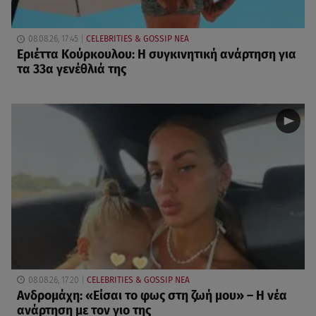
08.08.26, 17:45
CELEBRITIES & GOSSIP ΝΕΑ
Εριέττα Κούρκουλου: Η συγκινητική ανάρτηση για
τα 33α γενέθλιά της
08.08.26, 17:20
CELEBRITIES & GOSSIP ΝΕΑ
Ανδρομάχη: «Είσαι το φως στη ζωή μου» – Η νέα
ανάρτηση με τον γιο της