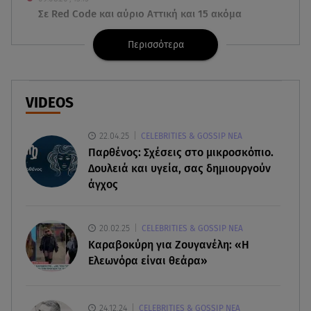
Σε Red Code και αύριο Αττική και 15 ακόμα
περιοχές - 400 φωτιές σε 10 μέρες
Περισσότερα
09.08.26 , 12:54
Βαλέρια Χοψονίδου: Βάφτισε τον γιο της στη
Βουλιαγμένη - Το όνομα που πήρε
VIDEOS
09.08.26 , 12:44
22.04.25
CELEBRITIES & GOSSIP ΝΕΑ
Ερυθρός Σταυρός: Άγρια επίθεση σε νοσηλεύτρια
Παρθένος: Σχέσεις στο μικροσκόπιο.
στα Επείγοντα
Δουλειά και υγεία, σας δημιουργούν
άγχος
09.08.26 , 12:28
Πάρος: Χωρίς ναυαγοσώστη η πισίνα του beach
bar όπου πνίγηκε ο 4χρονος
20.02.25
CELEBRITIES & GOSSIP ΝΕΑ
Καραβοκύρη για Ζουγανέλη: «Η
09.08.26 , 12:20
Ελεωνόρα είναι θεάρα»
Hyundai και Healthy Seas: Καθάρισαν 36 τόνους
θαλάσσια απορρίμματα
24.12.24
CELEBRITIES & GOSSIP ΝΕΑ