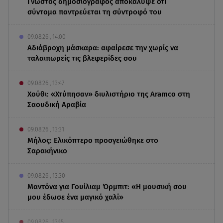
Γνωστός δημοσιογράφος αποκάλυψε ότι
σύντομα παντρεύεται τη σύντροφό του
09.08.26 , 14:00
Αδιάβροχη μάσκαρα: αφαίρεσε την χωρίς να
ταλαιπωρείς τις βλεφερίδες σου
09.08.26 , 13:47
Χούθι: «Χτύπησαν» διυλιστήριο της Aramco στη
Σαουδική Αραβία
09.08.26 , 13:31
Μήλος: Ελικόπτερο προσγειώθηκε στο
Σαρακήνικο
09.08.26 , 13:30
Μαντόνα για Γουίλιαμ Όρμπιτ: «Η μουσική σου
μου έδωσε ένα μαγικό χαλί»
09.08.26 , 13:15