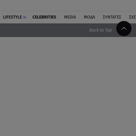
LIFESTYLE
CELEBRITIES
MEDIA
ΜΟΔΑ
ΣΥΝΤΑΓΕΣ
ΣΧΕ
Back to Top