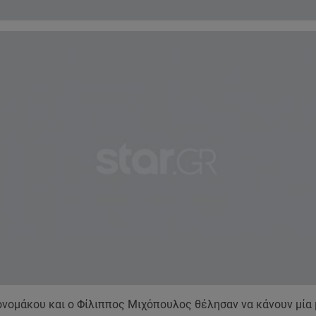
νομάκου και ο Φίλιππος Μιχόπουλος θέλησαν να κάνουν μία 