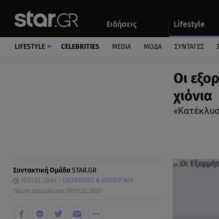
Αθλητικά
Quiz
Ειδήσεις
Lifestyle
Αυτοκίνητο
LIFESTYLE
CELEBRITIES
MEDIA
ΜΟΔΑ
ΣΥΝΤΑΓΕΣ
Οι εξο
χιόνια
«Κατέκλυσ
Συντακτική Ομάδα
STAR.GR
10.01.22, 20:04
CELEBRITIES & GOSSIP ΝΕΑ
Πρώτη Δημοσίευση: 09.01.22, 20:01