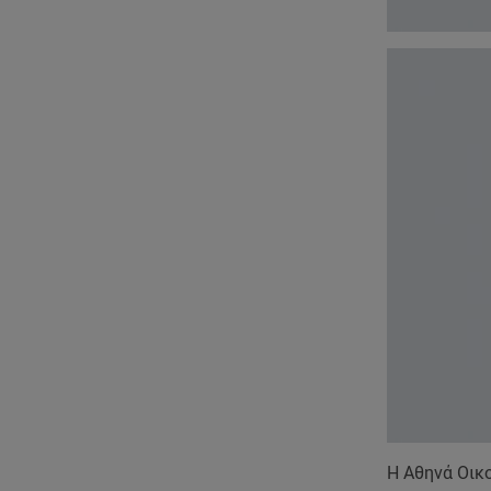
Η Αθηνά Οικο