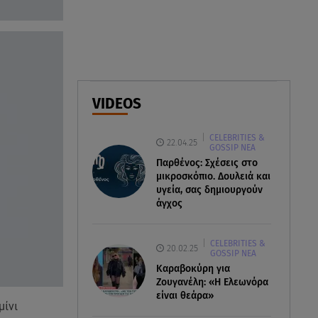
26χρονος - Τήρησε το δικαίωμα
της σιωπής
06.08.26 , 14:00
3 ασκήσεις για γλουτούς στο
σπίτι – Ιδανικές για αρχάριες &
VIDEOS
χωρίς εξοπλισμό
CELEBRITIES &
06.08.26 , 13:54
22.04.25
GOSSIP ΝΕΑ
Ρέβη - Τότσικας: Με τα 11χρονα
Παρθένος: Σχέσεις στο
παιδιά τους στο σπίτι τους στην
μικροσκόπιο. Δουλειά και
Τήνο
υγεία, σας δημιουργούν
άγχος
CELEBRITIES &
20.02.25
GOSSIP ΝΕΑ
Καραβοκύρη για
Ζουγανέλη: «Η Ελεωνόρα
είναι θεάρα»
μίνι