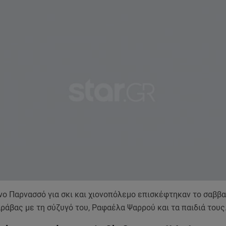
ένο Παρνασσό για σκι και χιονοπόλεμο επισκέφτηκαν το σαββ
ράβας με τη σύζυγό του, Ραφαέλα Ψαρρού και τα παιδιά τους