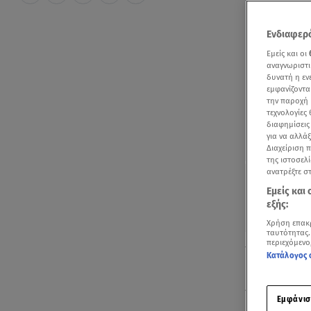
Ενδιαφερό
Εμείς και οι
αναγνωριστι
δυνατή η ε
εμφανίζοντα
την παροχή 
τεχνολογίες
διαφημίσεις
για να αλλά
Διαχείριση 
της ιστοσελί
ανατρέξτε σ
Εμείς και
εξής:
Χρήση επακ
ταυτότητας.
περιεχόμενο
Τα Φώτα αλλ
Κατάλογος 
Παρνασσός κ
Ανάμεσα στου
Εμφάνισ