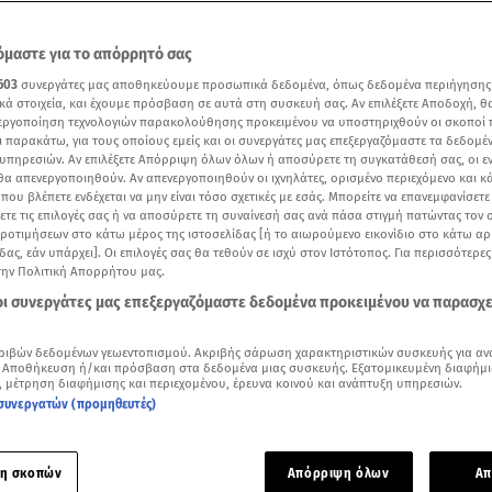
μαστε για το απόρρητό σας
603
συνεργάτες μας αποθηκεύουμε προσωπικά δεδομένα, όπως δεδομένα περιήγησης
κά στοιχεία, και έχουμε πρόσβαση σε αυτά στη συσκευή σας. Αν επιλέξετε Αποδοχή, θ
νεργοποίηση τεχνολογιών παρακολούθησης προκειμένου να υποστηριχθούν οι σκοποί
ι παρακάτω, για τους οποίους εμείς και οι συνεργάτες μας επεξεργαζόμαστε τα δεδομέ
υπηρεσιών. Αν επιλέξετε Απόρριψη όλων όλων ή αποσύρετε τη συγκατάθεσή σας, οι ε
 θα απενεργοποιηθούν. Αν απενεργοποιηθούν οι ιχνηλάτες, ορισμένο περιεχόμενο και κά
 που βλέπετε ενδέχεται να μην είναι τόσο σχετικές με εσάς. Μπορείτε να επανεμφανίσετ
ξετε τις επιλογές σας ή να αποσύρετε τη συναίνεσή σας ανά πάσα στιγμή πατώντας τον
προτιμήσεων στο κάτω μέρος της ιστοσελίδας [ή το αιωρούμενο εικονίδιο στο κάτω α
δας, εάν υπάρχει]. Οι επιλογές σας θα τεθούν σε ισχύ στον Ιστότοπος. Για περισσότερε
την Πολιτική Απορρήτου μας.
Δείτε περισσότερα άρθρα μας στα αποτελέσματα αναζήτησης
 οι συνεργάτες μας επεξεργαζόμαστε δεδομένα προκειμένου να παρασχ
Add star.gr on Google
ριβών δεδομένων γεωεντοπισμού. Ακριβής σάρωση χαρακτηριστικών συσκευής για αν
 Αποθήκευση ή/και πρόσβαση στα δεδομένα μιας συσκευής. Εξατομικευμένη διαφήμι
, μέτρηση διαφήμισης και περιεχομένου, έρευνα κοινού και ανάπτυξη υπηρεσιών.
ά και το σαββατοκύριακο που μας πέρασε, τα Καλάβρυτα και 
συνεργατών (προμηθευτές)
ατακλείστηκαν από λάτρεις των χειμερινών σπορ ή απλώς το
ς επισκέπτες των χιονοδρομικών ήταν και πολλοί Έλληνες ce
η σκοπών
Απόρριψη όλων
Απ