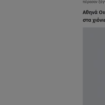
πέρασαν ξέγ
Αθηνά Οι
στα χιόνι