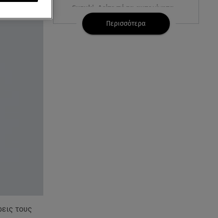
Suzuki: Δείτε πόσα αυτοκίνητα
πούλησε
Περισσότερα
06.08.26 , 15:22
Αρίνα Σαμπαλένκα: Ξανά στη
Μύκονο για βουτιές μαζί με τον
Γιώργο Φραγκούλη
06.08.26 , 15:05
Κατερίνα Γερονικολού: «Έριξε»
το Instagram με το μαύρο της
μπικίνι
06.08.26 , 15:02
Συγκινεί ο Κώστας Σαμαράς: Η
οικογενειακή φωτογραφία με
την αδελφή του
ρεις τους
06.08.26 , 14:41