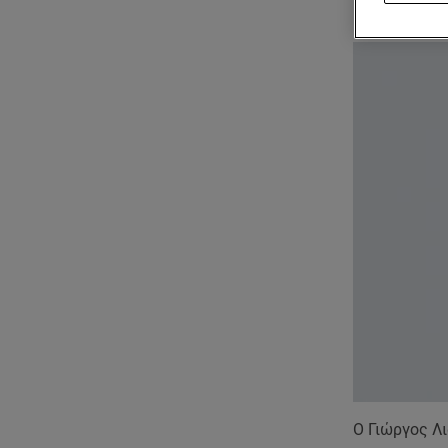
Γιώργος 
Ο Γιώργος Λι