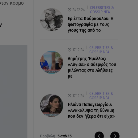
στον κόσμο
CELEBRITIES &
24.12.24
GOSSIP ΝΕΑ
Εριέττα Κούρκουλου: Η
ν
φωτογραφία με τους
γιους της από το
CELEBRITIES &
17.12.24
GOSSIP ΝΕΑ
Δημήτρης Ήμελλος:
«Λύγισε» ο αδερφός του
μιλώντας στο Αλήθειες
με
CELEBRITIES &
17.12.24
GOSSIP ΝΕΑ
Ηλιάνα Παπαγεωργίου:
«Ανακάλυψα τη δύναμη
που δεν ήξερα ότι είχα»
Προβολή
5 από 15