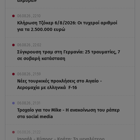
αλμύρα»
06.08.26 , 22:10
Κλήρωση Τζόκερ 6/8/2026: Οι τυχεροί αριθμοί
για τα 2.500.000 ευρώ
06.08.26 , 22:02
Σύγκρουση τραμ στη Γερμανία: 25 τραυματίες, 7
σε σοβαρή κατάσταση
06.08.26 , 21:59
Νέες τουρκικές προκλήσεις στο Αιγαίο -
Αερομαχία με ελληνικά F-16
06.08.26 , 21:31
Τροχαίο για τον Mike - Η ανακοίνωση του ράπερ
στα social media
06.08.26 , 21:22
Ισραήλ - Κύπρος - Κρήτη: Το μεγαλύτερο