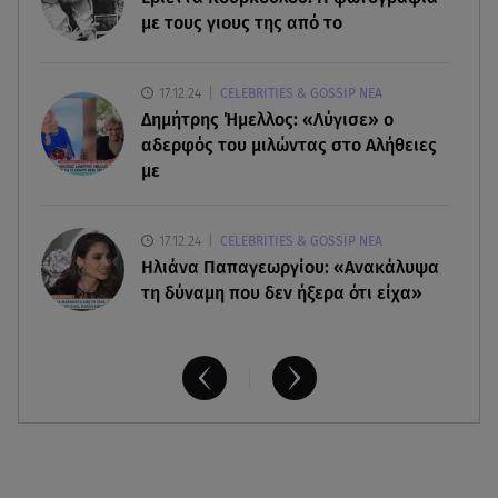
Σαμοθράκη: Συγκλονιστική διάσωση 15χρονης
με τους γιους της από το
από δύσβατο φαράγγι
17.12.24
CELEBRITIES & GOSSIP ΝΕΑ
06.08.26 , 19:44
Δημήτρης Ήμελλος: «Λύγισε» ο
Πότε δεν επιβάλλεται φόρος κληρονομιάς σε
τραπεζικές καταθέσεις
αδερφός του μιλώντας στο Αλήθειες
με
17.12.24
CELEBRITIES & GOSSIP ΝΕΑ
Ηλιάνα Παπαγεωργίου: «Ανακάλυψα
τη δύναμη που δεν ήξερα ότι είχα»