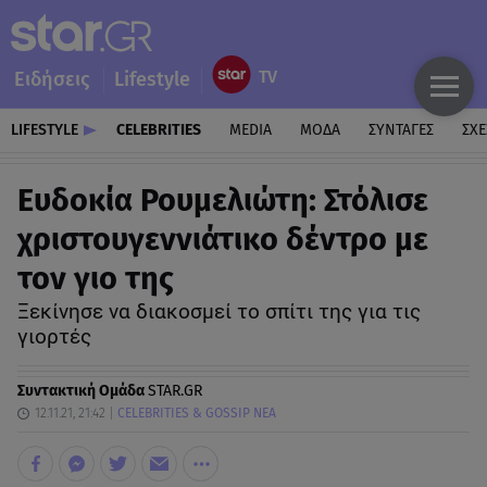
Ειδήσεις
Lifestyle
LIFESTYLE
CELEBRITIES
MEDIA
ΜΟΔΑ
ΣΥΝΤΑΓΕΣ
ΣΧΕ
Ευδοκία Ρουμελιώτη: Στόλισε
χριστουγεννιάτικο δέντρο με
τον γιο της
Ξεκίνησε να διακοσμεί το σπίτι της για τις
γιορτές
Συντακτική Ομάδα
STAR.GR
12.11.21, 21:42
CELEBRITIES & GOSSIP ΝΕΑ