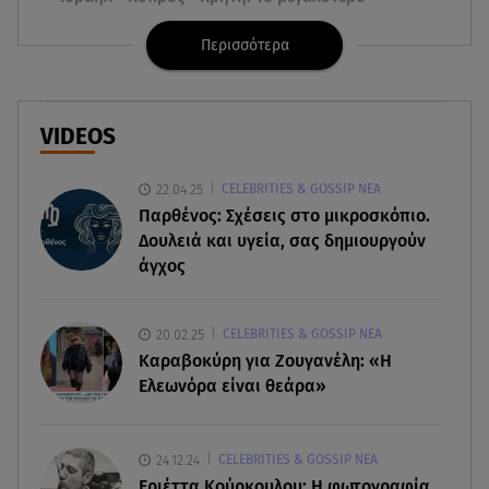
υποθαλάσσιο καλώδιο στον κόσμο
Περισσότερα
06.08.26 , 21:07
Motor Oil: Δωρεά πυροσβεστικών οχημάτων και
εξοπλισμού στον Άγιο Βασίλειο
VIDEOS
06.08.26 , 20:49
22.04.25
CELEBRITIES & GOSSIP ΝΕΑ
Άκης Παυλόπουλος: Η τρυφερή εξομολόγηση
Παρθένος: Σχέσεις στο μικροσκόπιο.
της συζύγου του, Ελένης Φωτοπούλου
Δουλειά και υγεία, σας δημιουργούν
άγχος
06.08.26 , 20:25
Πώς επικοινωνούν τα ελικόπτερα στη φωτιά και
ο ρόλος του «συνδέσμου»
20.02.25
CELEBRITIES & GOSSIP ΝΕΑ
Καραβοκύρη για Ζουγανέλη: «Η
06.08.26 , 20:16
Ελεωνόρα είναι θεάρα»
Αθηνά Οικονομάκου από την Μπόρα Μπόρα:
«Έσκασε όλη η κούραση του χειμώνα»
24.12.24
CELEBRITIES & GOSSIP ΝΕΑ
06.08.26 , 20:04
Εριέττα Κούρκουλου: Η φωτογραφία