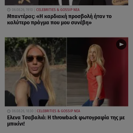
06.08.26, 19:10
CELEBRITIES & GOSSIP ΝΕΑ
Μπαντέρας: «Η καρδιακή προσβολή ήταν το
καλύτερο πράγμα που μου συνέβη»
06.08.26, 18:30
CELEBRITIES & GOSSIP ΝΕΑ
Ελενα Τσαβαλιά: Η throwback φωτογραφία της με
μπικίνι!