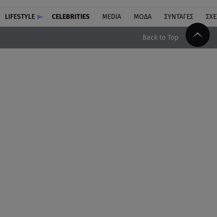
LIFESTYLE
CELEBRITIES
MEDIA
ΜΟΔΑ
ΣΥΝΤΑΓΕΣ
ΣΧΕ
Back to Top