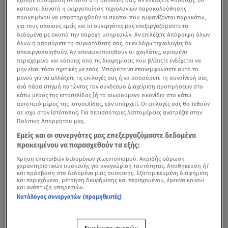
καταστεί δυνατή η ενεργοποίηση τεχνολογιών παρακολούθησης
προκειμένου να υποστηριχθούν οι σκοποί που εμφανίζονται παρακάτω,
για τους οποίους εμείς και οι συνεργάτες μας επεξεργαζόμαστε τα
δεδομένα με σκοπό την παροχή υπηρεσιών. Αν επιλέξετε Απόρριψη όλων
όλων ή αποσύρετε τη συγκατάθεσή σας, οι εν λόγω τεχνολογίες θα
απενεργοποιηθούν. Αν απενεργοποιηθούν οι ιχνηλάτες, ορισμένο
περιεχόμενο και κάποιες από τις διαφημίσεις που βλέπετε ενδέχεται να
μην είναι τόσο σχετικές με εσάς. Μπορείτε να επανεμφανίσετε αυτό το
μενού για να αλλάξετε τις επιλογές σας ή να αποσύρετε τη συναίνεσή σας
ανά πάσα στιγμή πατώντας τον σύνδεσμο Διαχείριση προτιμήσεων στο
κάτω μέρος της ιστοσελίδας [ή το αιωρούμενο εικονίδιο στο κάτω
αριστερό μέρος της ιστοσελίδας, εάν υπάρχει]. Οι επιλογές σας θα τεθούν
σε ισχύ στον Ιστότοπος. Για περισσότερες λεπτομέρειες ανατρέξτε στην
Πολιτική Απορρήτου μας.
Εμείς και οι συνεργάτες μας επεξεργαζόμαστε δεδομένα
προκειμένου να παρασχεθούν τα εξής:
Χρήση επακριβών δεδομένων γεωεντοπισμού. Ακριβής σάρωση
χαρακτηριστικών συσκευής για αναγνώριση ταυτότητας. Αποθήκευση ή/
και πρόσβαση στα δεδομένα μιας συσκευής. Εξατομικευμένη διαφήμιση
και περιεχόμενο, μέτρηση διαφήμισης και περιεχομένου, έρευνα κοινού
και ανάπτυξη υπηρεσιών.
Κατάλογος συνεργατών (προμηθευτές)