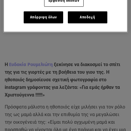
Εμφάνιση σκοπών
Απόρριψη όλων
Αποδοχή
Η
Ευδοκία Ρουμελιώτη
ξεκίνησε να διακοσμεί το σπίτι
της για τις γιορτές με τη βοήθεια του γιου της. Η
ηθοποιός δημοσίευσε σχετική φωτογραφία στο
instagram γράφοντας για λεζάντα: «Για εμάς ήρθαν τα
Χριστούγεννα !!!!!!»
Πρόσφατα μάλιστα η ηθοποιός είχε μιλήσει για τον ρόλο
της ως μαμά αλλά και την επιθυμία της να μεγαλώσει
την οικογένειά της: «Είμαι πολύ αγχωμένη μαμά και
προσπαθώ να γίνονται όλα με ένα πράγμα και να έχει μια