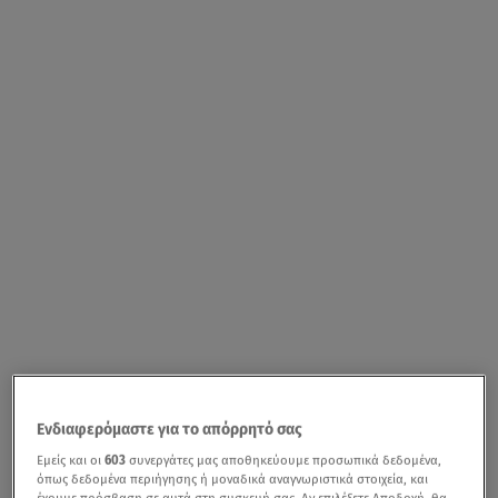
Ενδιαφερόμαστε για το απόρρητό σας
Εμείς και οι
603
συνεργάτες μας αποθηκεύουμε προσωπικά δεδομένα,
όπως δεδομένα περιήγησης ή μοναδικά αναγνωριστικά στοιχεία, και
έχουμε πρόσβαση σε αυτά στη συσκευή σας. Αν επιλέξετε Αποδοχή, θα