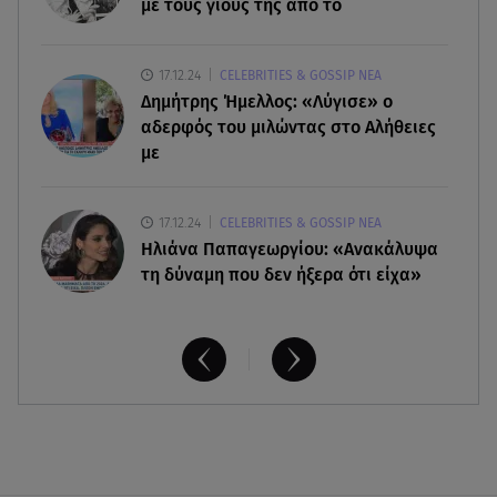
με τους γιους της από το
05.08.26 , 20:36
17.12.24
CELEBRITIES & GOSSIP ΝΕΑ
Πόσο καιρό παίρνει σε ένα δάσος να πρασινίσει
Δημήτρης Ήμελλος: «Λύγισε» ο
ξανά μετά από πυρκαγιά
αδερφός του μιλώντας στο Αλήθειες
με
17.12.24
CELEBRITIES & GOSSIP ΝΕΑ
Ηλιάνα Παπαγεωργίου: «Ανακάλυψα
τη δύναμη που δεν ήξερα ότι είχα»