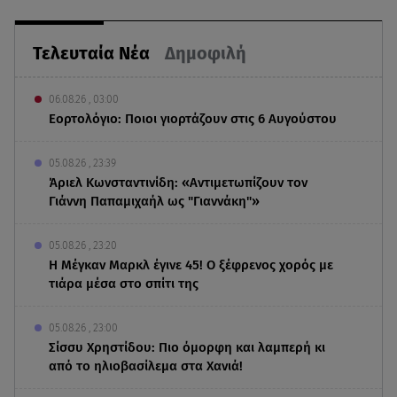
Τελευταία Νέα
Δημοφιλή
06.08.26 , 03:00
Εορτολόγιο: Ποιοι γιορτάζουν στις 6 Αυγούστου
05.08.26 , 23:39
Άριελ Κωνσταντινίδη: «Αντιμετωπίζουν τον
Γιάννη Παπαμιχαήλ ως "Γιαννάκη"»
05.08.26 , 23:20
Η Μέγκαν Μαρκλ έγινε 45! Ο ξέφρενος χορός με
τιάρα μέσα στο σπίτι της
05.08.26 , 23:00
Σίσσυ Χρηστίδου: Πιο όμορφη και λαμπερή κι
από το ηλιοβασίλεμα στα Χανιά!