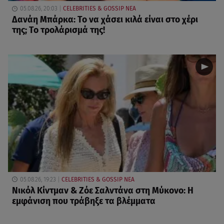
05.08.26, 20:03
CELEBRITIES & GOSSIP ΝΕΑ
Δανάη Μπάρκα: Το να χάσει κιλά είναι στο χέρι
της; Το τρολάρισμά της!
05.08.26, 19:23
CELEBRITIES & GOSSIP ΝΕΑ
Νικόλ Κίντμαν & Ζόε Σαλντάνα στη Μύκονο: Η
εμφάνιση που τράβηξε τα βλέμματα