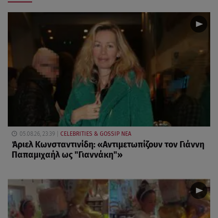
05.08.26, 23:39
CELEBRITIES & GOSSIP ΝΕΑ
Άριελ Κωνσταντινίδη: «Αντιμετωπίζουν τον Γιάννη
Παπαμιχαήλ ως "Γιαννάκη"»