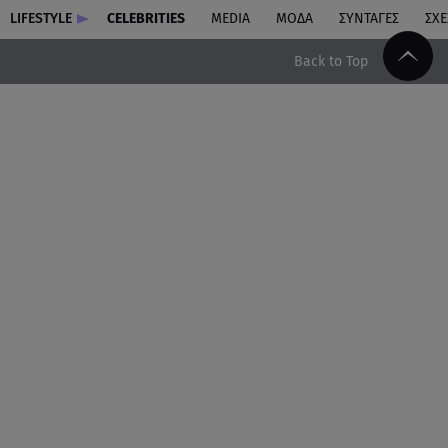
LIFESTYLE
CELEBRITIES
MEDIA
ΜΟΔΑ
ΣΥΝΤΑΓΕΣ
ΣΧΕ
Back to Top