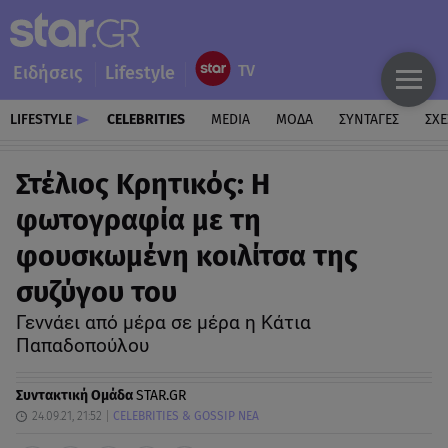
Ειδήσεις
Lifestyle
LIFESTYLE
CELEBRITIES
MEDIA
ΜΟΔΑ
ΣΥΝΤΑΓΕΣ
ΣΧΕ
Στέλιος Κρητικός: Η
φωτογραφία με τη
φουσκωμένη κοιλίτσα της
συζύγου του
Γεννάει από μέρα σε μέρα η Κάτια
Παπαδοπούλου
Συντακτική Ομάδα
STAR.GR
24.09.21, 21:52
CELEBRITIES & GOSSIP ΝΕΑ