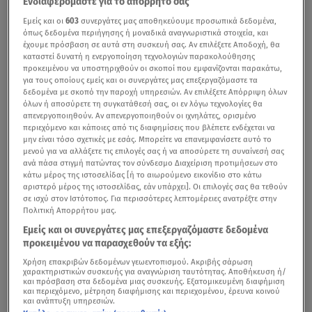
Ενδιαφερόμαστε για το απόρρητό σας
Εμείς και οι
603
συνεργάτες μας αποθηκεύουμε προσωπικά δεδομένα,
όπως δεδομένα περιήγησης ή μοναδικά αναγνωριστικά στοιχεία, και
έχουμε πρόσβαση σε αυτά στη συσκευή σας. Αν επιλέξετε Αποδοχή, θα
καταστεί δυνατή η ενεργοποίηση τεχνολογιών παρακολούθησης
προκειμένου να υποστηριχθούν οι σκοποί που εμφανίζονται παρακάτω,
για τους οποίους εμείς και οι συνεργάτες μας επεξεργαζόμαστε τα
δεδομένα με σκοπό την παροχή υπηρεσιών. Αν επιλέξετε Απόρριψη όλων
όλων ή αποσύρετε τη συγκατάθεσή σας, οι εν λόγω τεχνολογίες θα
απενεργοποιηθούν. Αν απενεργοποιηθούν οι ιχνηλάτες, ορισμένο
περιεχόμενο και κάποιες από τις διαφημίσεις που βλέπετε ενδέχεται να
μην είναι τόσο σχετικές με εσάς. Μπορείτε να επανεμφανίσετε αυτό το
μενού για να αλλάξετε τις επιλογές σας ή να αποσύρετε τη συναίνεσή σας
ανά πάσα στιγμή πατώντας τον σύνδεσμο Διαχείριση προτιμήσεων στο
κάτω μέρος της ιστοσελίδας [ή το αιωρούμενο εικονίδιο στο κάτω
αριστερό μέρος της ιστοσελίδας, εάν υπάρχει]. Οι επιλογές σας θα τεθούν
σε ισχύ στον Ιστότοπος. Για περισσότερες λεπτομέρειες ανατρέξτε στην
Πολιτική Απορρήτου μας.
Εμείς και οι συνεργάτες μας επεξεργαζόμαστε δεδομένα
προκειμένου να παρασχεθούν τα εξής:
Χρήση επακριβών δεδομένων γεωεντοπισμού. Ακριβής σάρωση
χαρακτηριστικών συσκευής για αναγνώριση ταυτότητας. Αποθήκευση ή/
και πρόσβαση στα δεδομένα μιας συσκευής. Εξατομικευμένη διαφήμιση
και περιεχόμενο, μέτρηση διαφήμισης και περιεχομένου, έρευνα κοινού
και ανάπτυξη υπηρεσιών.