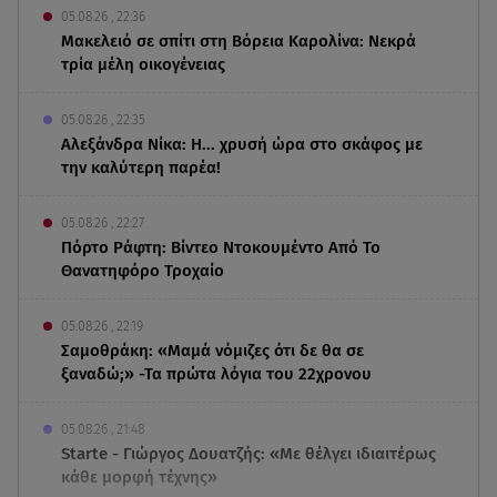
05.08.26 , 22:36
Μακελειό σε σπίτι στη Βόρεια Καρολίνα: Νεκρά
τρία μέλη οικογένειας
05.08.26 , 22:35
Αλεξάνδρα Νίκα: Η... χρυσή ώρα στο σκάφος με
την καλύτερη παρέα!
05.08.26 , 22:27
Πόρτο Ράφτη: Bίντεο Ντοκουμέντο Από Το
Θανατηφόρο Τροχαίο
05.08.26 , 22:19
Σαμοθράκη: «Μαμά νόμιζες ότι δε θα σε
ξαναδώ;» -Τα πρώτα λόγια του 22χρονου
05.08.26 , 21:48
Starte - Γιώργος Δουατζής: «Με θέλγει ιδιαιτέρως
κάθε μορφή τέχνης»