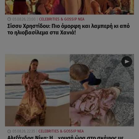
05.08.26, 23:00
CELEBRITIES & GOSSIP ΝΕΑ
Σίσσυ Χρηστίδου: Πιο όμορφη και λαμπερή κι από
το ηλιοβασίλεμα στα Χανιά!
05.08.26, 22:35
CELEBRITIES & GOSSIP ΝΕΑ
Αλεξάνδρα Νίκα: Η... χρυσή ώρα στο σκάφος με