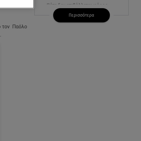
Πότε δεν επιβάλλεται φόρος
κληρονομιάς σε τραπεζικές
Περισσότερα
καταθέσεις
ό τον Παόλο
06.08.26 , 19:17
.
Κυψέλη: «Βιώνουμε βαθιά
οδύνη» - Τι λέει η οικογένεια της
Λίζα
06.08.26 , 19:10
Μπαντέρας: «Η καρδιακή
προσβολή ήταν το καλύτερο
πράγμα που μου συνέβη»
06.08.26 , 18:49
Συντάξεις χηρείας: Τέλος στο
«ψαλίδι» μετά την τριετία
06.08.26 , 18:38