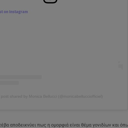
ost on Instagram
 post shared by Monica Bellucci (@monicabellucciofficiel)
τέβα αποδεικνύει πως η ομορφιά είναι θέμα γονιδίων και όπ