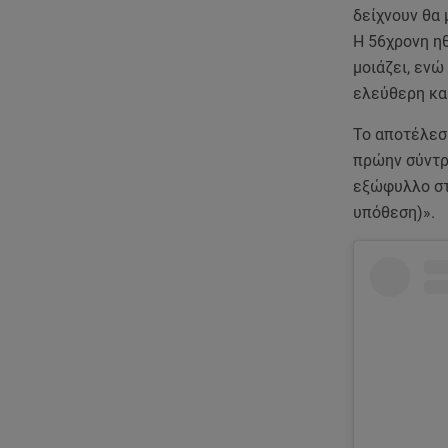
δείχνουν θα 
Η 56χρονη ηθ
μοιάζει, ενώ
ελεύθερη και
Το αποτέλεσ
πρώην σύντρ
εξώφυλλο στο
υπόθεση)».