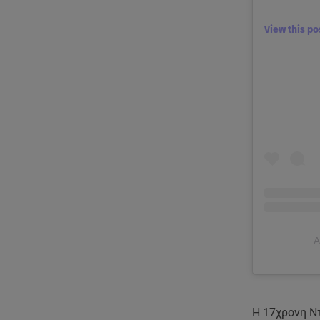
View this p
A
Η 17χρονη Ν