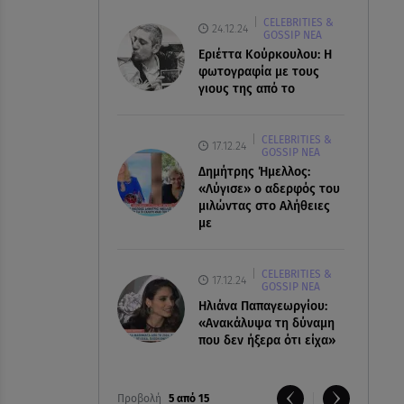
CELEBRITIES &
24.12.24
GOSSIP ΝΕΑ
Εριέττα Κούρκουλου: Η
φωτογραφία με τους
γιους της από το
CELEBRITIES &
17.12.24
GOSSIP ΝΕΑ
Δημήτρης Ήμελλος:
«Λύγισε» ο αδερφός του
μιλώντας στο Αλήθειες
με
CELEBRITIES &
17.12.24
GOSSIP ΝΕΑ
Ηλιάνα Παπαγεωργίου:
«Ανακάλυψα τη δύναμη
που δεν ήξερα ότι είχα»
Προβολή
5 από 15