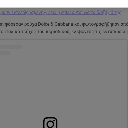
μουν εντελώς χαμένη», λέει η Μπελούτσι για το διαζύγιό της
ρη φόρεσαν ρούχα Dolce & Gabbana και φωτογραφήθηκαν απ
το ιταλικό τεύχος του περιοδικού, κλέβοντας τις εντυπώσεις