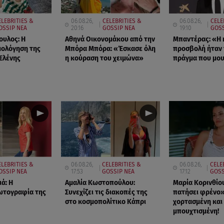
ELEBRITIES &
06.08.26,
CELEBRITIES &
06.08.26,
CELE
OSSIP ΝΕΑ
20:16
GOSSIP ΝΕΑ
19:10
GOSS
ουλος: Η
Αθηνά Οικονομάκου από την
Μπαντέρας: «Η 
μολόγηση της
Μπόρα Μπόρα: «Έσκασε όλη
προσβολή ήταν 
 Ελένης
η κούραση του χειμώνα»
πράγμα που μο
ELEBRITIES &
06.08.26,
CELEBRITIES &
06.08.26,
CELE
OSSIP ΝΕΑ
17:53
GOSSIP ΝΕΑ
17:12
GOSS
ά: Η
Αμαλία Κωστοπούλου:
Μαρία Κορινθίο
ωτογραφία της
Συνεχίζει τις διακοπές της
πατήσει φρένο»
στο κοσμοπολίτικο Κάπρι
χορτασμένη και
μπουχτισμένη!