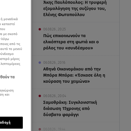
Άκης Παυλόπουλος: Η τρυφερή
εξομολόγηση της συζύγου του,
Ελένης Φωτοπούλου
 ή μοναδικά
α καταστεί
 που
06.08.26 , 20:25
να με σκοπό
Πώς επικοινωνούν τα
ν λόγω
ελικόπτερα στη φωτιά και ο
ποιες από τις
ρόλος του «συνδέσμου»
ε αυτό το μενού
 σύνδεσμο
ριστερό μέρος
06.08.26 , 20:16
ς λεπτομέρειες
Αθηνά Οικονομάκου από την
Μπόρα Μπόρα: «Έσκασε όλη η
εθούν τα
κούραση του χειμώνα»
αγνώριση
ση και
06.08.26 , 20:04
Σαμοθράκη: Συγκλονιστική
Μπελούτσι
διάσωση 15χρονης από
μαμά της
δύσβατο φαράγγι
οδοχή
06.08.26 , 19:44