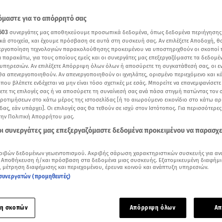
μαστε για το απόρρητό σας
603
συνεργάτες μας αποθηκεύουμε προσωπικά δεδομένα, όπως δεδομένα περιήγησης
κά στοιχεία, και έχουμε πρόσβαση σε αυτά στη συσκευή σας. Αν επιλέξετε Αποδοχή, θ
νεργοποίηση τεχνολογιών παρακολούθησης προκειμένου να υποστηριχθούν οι σκοποί
ι παρακάτω, για τους οποίους εμείς και οι συνεργάτες μας επεξεργαζόμαστε τα δεδομέ
υπηρεσιών. Αν επιλέξετε Απόρριψη όλων όλων ή αποσύρετε τη συγκατάθεσή σας, οι ε
 θα απενεργοποιηθούν. Αν απενεργοποιηθούν οι ιχνηλάτες, ορισμένο περιεχόμενο και κά
 που βλέπετε ενδέχεται να μην είναι τόσο σχετικές με εσάς. Μπορείτε να επανεμφανίσετ
ξετε τις επιλογές σας ή να αποσύρετε τη συναίνεσή σας ανά πάσα στιγμή πατώντας τον
προτιμήσεων στο κάτω μέρος της ιστοσελίδας [ή το αιωρούμενο εικονίδιο στο κάτω α
δας, εάν υπάρχει]. Οι επιλογές σας θα τεθούν σε ισχύ στον Ιστότοπος. Για περισσότερε
την Πολιτική Απορρήτου μας.
Δείτε περισσότερα άρθρα μας στα αποτελέσματα αναζήτησης
 οι συνεργάτες μας επεξεργαζόμαστε δεδομένα προκειμένου να παρασχ
Add star.gr on Google
ριβών δεδομένων γεωεντοπισμού. Ακριβής σάρωση χαρακτηριστικών συσκευής για αν
 Αποθήκευση ή/και πρόσβαση στα δεδομένα μιας συσκευής. Εξατομικευμένη διαφήμι
, μέτρηση διαφήμισης και περιεχομένου, έρευνα κοινού και ανάπτυξη υπηρεσιών.
συνεργατών (προμηθευτές)
 βήματα στον χώρο του μόντελινγκ κάνει η κόρη της
Μόνικα 
άν Κασέλ.
Η 17χρονη Ντέβα Κασέλ πόζαρε μαζί με τη διάσημη 
μό του περιοδικού «Vogue».
η σκοπών
Απόρριψη όλων
Απ