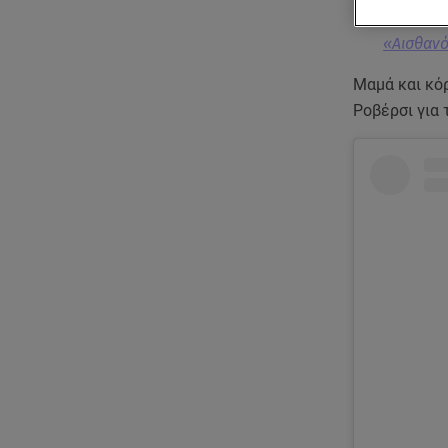
«Αισθανό
Μαμά και κό
Ροβέρσι για 