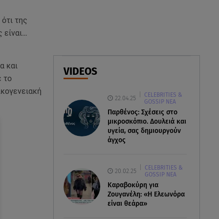
όφελος 2.000 ευρώ
 ότι της
06.08.26 , 17:53
ς είναι…
Αμαλία Κωστοπούλου: Συνεχίζει
τις διακοπές της στο
κοσμοπολίτικο Κάπρι
α και
VIDEOS
 το
06.08.26 , 17:43
Οικογενειακή
CELEBRITIES &
Συμφωνία Ιράν – Ομάν για τα
22.04.25
GOSSIP ΝΕΑ
Στενά του Ορμούζ
Παρθένος: Σχέσεις στο
μικροσκόπιο. Δουλειά και
υγεία, σας δημιουργούν
άγχος
CELEBRITIES &
20.02.25
GOSSIP ΝΕΑ
Καραβοκύρη για
Ζουγανέλη: «Η Ελεωνόρα
είναι θεάρα»