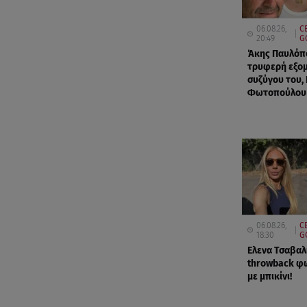
06.08.26,
C
20:49
G
Άκης Παυλόπ
τρυφερή εξο
συζύγου του,
Φωτοπούλου
06.08.26,
C
18:30
G
Ελενα Τσαβαλι
throwback φ
με μπικίνι!