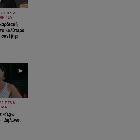
BRITIES &
IP ΝΕΑ
καρδιακή
το καλύτερο
υ συνέβη»
BRITIES &
IP ΝΕΑ
υ: «Έχω
 - Δηλώνει