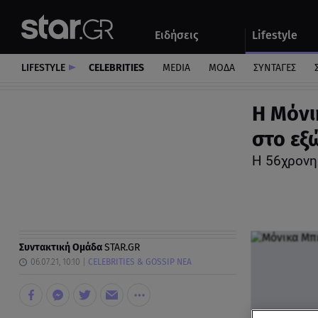
Αθλητικά
Quiz
Ειδήσεις
Lifestyle
Αυτοκίνητο
LIFESTYLE
CELEBRITIES
MEDIA
ΜΟΔΑ
ΣΥΝΤΑΓΕΣ
Η Μόνι
στο εξ
Η 56χρονη
Συντακτική Ομάδα
STAR.GR
06.07.21, 10:10
CELEBRITIES & GOSSIP ΝΕΑ