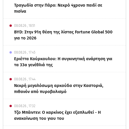
Τραγωδία στην Πάρο: Νεκρό 4χρονο παιδί σε
πισίνα
08.08.26 , 18:51
BYD: Στην 91η θέση της λίστας Fortune Global 500
για το 2026
08.08.26 , 17:45
Εριέττα Κούρκουλου: Η συγκινητική ανάρτηση για
τα 33α γενέθλιά της
08.08.26 , 17:44
Νεκρή μεγαλόσωμη αρκούδα στην Καστοριά,
πιθανόν από πυροβολισμό
08.08.26 , 17:32
Τζο Μπάιντεν: Ο καρκίνος έχει εξαπλωθεί - Η
ανακοίνωση του γιου του