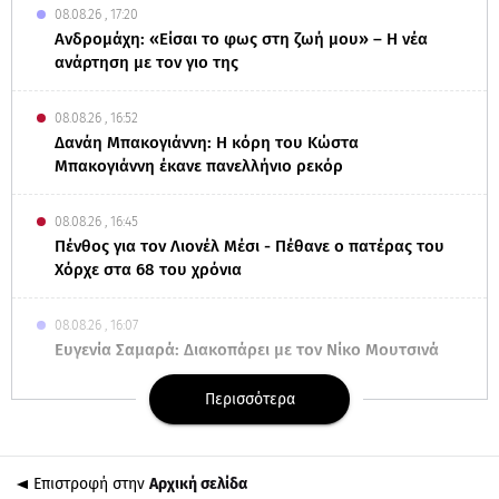
08.08.26 , 17:20
Ανδρομάχη: «Είσαι το φως στη ζωή μου» – Η νέα
ανάρτηση με τον γιο της
08.08.26 , 16:52
Δανάη Μπακογιάννη: Η κόρη του Κώστα
Μπακογιάννη έκανε πανελλήνιο ρεκόρ
08.08.26 , 16:45
Πένθος για τον Λιονέλ Μέσι - Πέθανε ο πατέρας του
Χόρχε στα 68 του χρόνια
08.08.26 , 16:07
Ευγενία Σαμαρά: Διακοπάρει με τον Νίκο Μουτσινά
- Πού βρίσκονται;
Περισσότερα
08.08.26 , 16:00
Back to black: η διαχρονική αξία του μαύρου στην
καλοκαιρινή γκαρνταρόμπα
Επιστροφή στην
Αρχική σελίδα