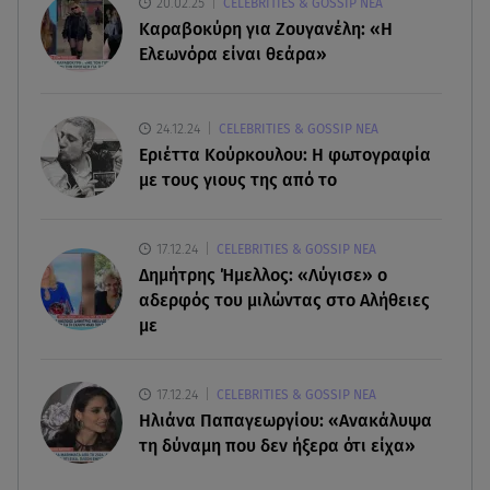
Συντάξεις Σεπτεμβρίου: Πότε θα μπουν τα
20.02.25
CELEBRITIES & GOSSIP ΝΕΑ
χρήματα στους λογαριασμούς
Καραβοκύρη για Ζουγανέλη: «Η
Ελεωνόρα είναι θεάρα»
07.08.26 , 18:45
Φωτιά στο Στεφάνι Κορίνθου: Μήνυμα από το 112
- Σηκώθηκαν εναέρια μέσα
24.12.24
CELEBRITIES & GOSSIP ΝΕΑ
Εριέττα Κούρκουλου: Η φωτογραφία
με τους γιους της από το
07.08.26 , 18:34
Έξοδος Αυγούστου: Στο 100% η πληρότητα για
Κυκλάδες
17.12.24
CELEBRITIES & GOSSIP ΝΕΑ
Δημήτρης Ήμελλος: «Λύγισε» ο
αδερφός του μιλώντας στο Αλήθειες
με
17.12.24
CELEBRITIES & GOSSIP ΝΕΑ
Ηλιάνα Παπαγεωργίου: «Ανακάλυψα
τη δύναμη που δεν ήξερα ότι είχα»