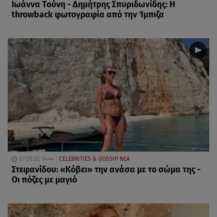
Ιωάννα Τούνη - Δημήτρης Σπυριδωνίδης: Η
throwback φωτογραφία από την Ίμπιζα
07.08.26, 14:44
CELEBRITIES & GOSSIP ΝΕΑ
Στεφανίδου: «Κόβει» την ανάσα με το σώμα της -
Οι πόζες με μαγιό