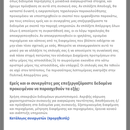
όπως δεδομένα περιήγησης ή μοναδικά αναγνωριστικά στοιχεία, και
έχουμε πρόσβαση σε αυτά στη συσκευή σας. Αν επιλέξετε Αποδοχή, θα
καταστεί δυνατή η ενεργοποίηση τεχνολογιών παρακολούθησης
προκειμένου να υποστηριχθούν οι σκοποί που εμφανίζονται παρακάτω,
για τους οποίους εμείς και οι συνεργάτες μας επεξεργαζόμαστε τα
δεδομένα με σκοπό την παροχή υπηρεσιών. Αν επιλέξετε Απόρριψη όλων
όλων ή αποσύρετε τη συγκατάθεσή σας, οι εν λόγω τεχνολογίες θα
απενεργοποιηθούν. Αν απενεργοποιηθούν οι ιχνηλάτες, ορισμένο
περιεχόμενο και κάποιες από τις διαφημίσεις που βλέπετε ενδέχεται να
μην είναι τόσο σχετικές με εσάς. Μπορείτε να επανεμφανίσετε αυτό το
μενού για να αλλάξετε τις επιλογές σας ή να αποσύρετε τη συναίνεσή σας
ανά πάσα στιγμή πατώντας τον σύνδεσμο Διαχείριση προτιμήσεων στο
κάτω μέρος της ιστοσελίδας [ή το αιωρούμενο εικονίδιο στο κάτω
αριστερό μέρος της ιστοσελίδας, εάν υπάρχει]. Οι επιλογές σας θα τεθούν
σε ισχύ στον Ιστότοπος. Για περισσότερες λεπτομέρειες ανατρέξτε στην
Πολιτική Απορρήτου μας.
Εμείς και οι συνεργάτες μας επεξεργαζόμαστε δεδομένα
προκειμένου να παρασχεθούν τα εξής:
Χρήση επακριβών δεδομένων γεωεντοπισμού. Ακριβής σάρωση
χαρακτηριστικών συσκευής για αναγνώριση ταυτότητας. Αποθήκευση ή/
και πρόσβαση στα δεδομένα μιας συσκευής. Εξατομικευμένη διαφήμιση
και περιεχόμενο, μέτρηση διαφήμισης και περιεχομένου, έρευνα κοινού
και ανάπτυξη υπηρεσιών.
Κατάλογος συνεργατών (προμηθευτές)