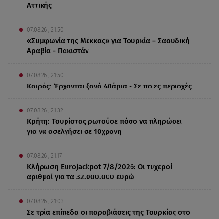
Αττικής
07.08.26 , 21:50
«Συμφωνία της Μέκκας» για Τουρκία – Σαουδική
Αραβία - Πακιστάν
07.08.26 , 21:50
Καιρός: Έρχονται ξανά 40άρια - Σε ποιες περιοχές
07.08.26 , 21:32
Κρήτη: Τουρίστας ρωτούσε πόσο να πληρώσει
για να ασελγήσει σε 10χρονη
07.08.26 , 21:17
Κλήρωση Eurojackpot 7/8/2026: Οι τυχεροί
αριθμοί για τα 32.000.000 ευρώ
07.08.26 , 21:03
Σε τρία επίπεδα οι παραβιάσεις της Τουρκίας στο