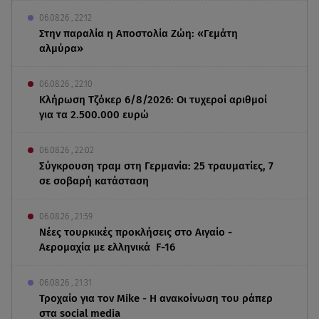
06.08.26 , 22:12
Στην παραλία η Αποστολία Ζώη: «Γεμάτη
αλμύρα»
06.08.26 , 22:10
Κλήρωση Τζόκερ 6/8/2026: Οι τυχεροί αριθμοί
για τα 2.500.000 ευρώ
06.08.26 , 22:02
Σύγκρουση τραμ στη Γερμανία: 25 τραυματίες, 7
σε σοβαρή κατάσταση
06.08.26 , 21:59
Νέες τουρκικές προκλήσεις στο Αιγαίο -
Αερομαχία με ελληνικά F-16
06.08.26 , 21:31
Τροχαίο για τον Mike - Η ανακοίνωση του ράπερ
στα social media