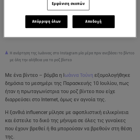
Εμφάνιση σκοπών
Απόρριψη όλων
Αποδοχή
Η ανάρτηση της Ιωάννας στο Ιnstagram μία μέρα πριν ανεβάσει το βίντεο
με όλη την αλήθεια για το ροζ βίντεο
Με ένα βίντεο – βόμβα η Ι
ωάννα Τούνη
εξομολογήθηκε
δημόσια το μεσημέρι της Παρασκευής 10 Ιουλίου, πως
ήταν η πρωταγωνίστρια του ροζ βίντεο που είχε
διαρρεύσει στο Internet, όμως εν αγνοία της.
Η ξανθιά influencer μίλησε με αφοπλιστική ειλικρίνεια
και έστειλε το δικό της μήνυμα σε όλες τις γυναίκες
που έχουν βρεθεί ή θα μπορούσαν να βρεθούν στη θέση
της.