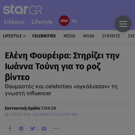
Ειδήσεις
Lifestyle
LIFESTYLE
CELEBRITIES
MEDIA
ΜΟΔΑ
ΣΥΝΤΑΓΕΣ
ΣΧΕ
Ελένη Φουρέιρα: Στηρίζει την
Ιωάννα Τούνη για το ροζ
βίντεο
Θαυμαστές και celebrities «αγκάλιασαν» τη
γνωστή influencer
Συντακτική Ομάδα
STAR.GR
11.07.20, 19:06
CELEBRITIES & GOSSIP ΝΕΑ