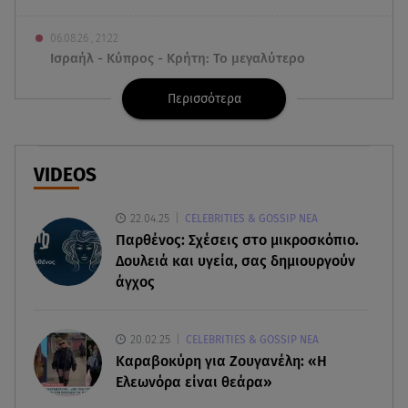
06.08.26 , 21:22
Ισραήλ - Κύπρος - Κρήτη: Το μεγαλύτερο
υποθαλάσσιο καλώδιο στον κόσμο
Περισσότερα
06.08.26 , 21:07
Motor Oil: Δωρεά πυροσβεστικών οχημάτων και
εξοπλισμού στον Άγιο Βασίλειο
VIDEOS
06.08.26 , 20:49
22.04.25
CELEBRITIES & GOSSIP ΝΕΑ
Άκης Παυλόπουλος: Η τρυφερή εξομολόγηση
Παρθένος: Σχέσεις στο μικροσκόπιο.
της συζύγου του, Ελένης Φωτοπούλου
Δουλειά και υγεία, σας δημιουργούν
άγχος
06.08.26 , 20:25
Πώς επικοινωνούν τα ελικόπτερα στη φωτιά και
ο ρόλος του «συνδέσμου»
20.02.25
CELEBRITIES & GOSSIP ΝΕΑ
Καραβοκύρη για Ζουγανέλη: «Η
06.08.26 , 20:16
Ελεωνόρα είναι θεάρα»
Αθηνά Οικονομάκου από την Μπόρα Μπόρα: