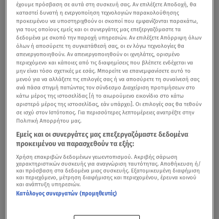
έχουμε πρόσβαση σε αυτά στη συσκευή σας. Αν επιλέξετε Αποδοχή, θα
καταστεί δυνατή η ενεργοποίηση τεχνολογιών παρακολούθησης
προκειμένου να υποστηριχθούν οι σκοποί που εμφανίζονται παρακάτω,
για τους οποίους εμείς και οι συνεργάτες μας επεξεργαζόμαστε τα
δεδομένα με σκοπό την παροχή υπηρεσιών. Αν επιλέξετε Απόρριψη όλων
όλων ή αποσύρετε τη συγκατάθεσή σας, οι εν λόγω τεχνολογίες θα
απενεργοποιηθούν. Αν απενεργοποιηθούν οι ιχνηλάτες, ορισμένο
περιεχόμενο και κάποιες από τις διαφημίσεις που βλέπετε ενδέχεται να
μην είναι τόσο σχετικές με εσάς. Μπορείτε να επανεμφανίσετε αυτό το
μενού για να αλλάξετε τις επιλογές σας ή να αποσύρετε τη συναίνεσή σας
ανά πάσα στιγμή πατώντας τον σύνδεσμο Διαχείριση προτιμήσεων στο
κάτω μέρος της ιστοσελίδας [ή το αιωρούμενο εικονίδιο στο κάτω
αριστερό μέρος της ιστοσελίδας, εάν υπάρχει]. Οι επιλογές σας θα τεθούν
σε ισχύ στον Ιστότοπος. Για περισσότερες λεπτομέρειες ανατρέξτε στην
Πολιτική Απορρήτου μας.
Εμείς και οι συνεργάτες μας επεξεργαζόμαστε δεδομένα
προκειμένου να παρασχεθούν τα εξής:
Χρήση επακριβών δεδομένων γεωεντοπισμού. Ακριβής σάρωση
χαρακτηριστικών συσκευής για αναγνώριση ταυτότητας. Αποθήκευση ή/
και πρόσβαση στα δεδομένα μιας συσκευής. Εξατομικευμένη διαφήμιση
και περιεχόμενο, μέτρηση διαφήμισης και περιεχομένου, έρευνα κοινού
και ανάπτυξη υπηρεσιών.
Κατάλογος συνεργατών (προμηθευτές)