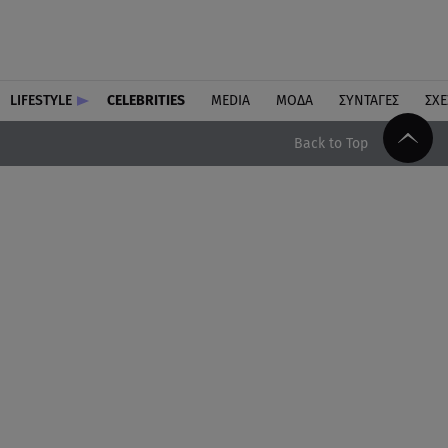
LIFESTYLE
CELEBRITIES
MEDIA
ΜΟΔΑ
ΣΥΝΤΑΓΕΣ
ΣΧΕ
Back to Top