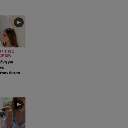
BRITIES &
IP ΝΕΑ
άνη για
ν:
έναν άντρα