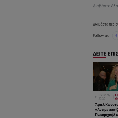
Διαβάστε όλ
Διαβάστε περισ
Follow us:
ΔΕΙΤΕ ΕΠΙ
05.08.26,
C
23:39
G
Άριελ Κωνστα
«Αντιμετωπίζ
Παπαμιχαήλ ω