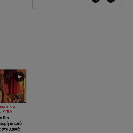
BRITIES &
SIP ΝΕΑ
: Πιο
περή κι από
 στα Χανιά!