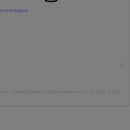
ost on Instagram
ed by
♐Ειρήνη Ερμίδου♐
(@irinouskayia) on
Oct 11, 2019 at 8:43am PDT