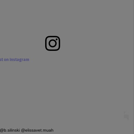
ost on Instagram
@b.silinski @elissavet.muah