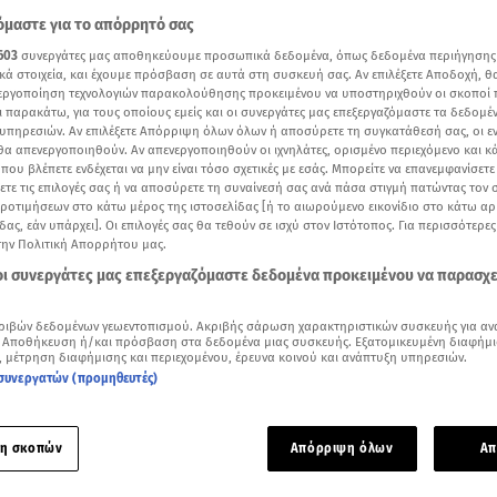
μαστε για το απόρρητό σας
603
συνεργάτες μας αποθηκεύουμε προσωπικά δεδομένα, όπως δεδομένα περιήγησης
κά στοιχεία, και έχουμε πρόσβαση σε αυτά στη συσκευή σας. Αν επιλέξετε Αποδοχή, θ
νεργοποίηση τεχνολογιών παρακολούθησης προκειμένου να υποστηριχθούν οι σκοποί
ι παρακάτω, για τους οποίους εμείς και οι συνεργάτες μας επεξεργαζόμαστε τα δεδομέ
υπηρεσιών. Αν επιλέξετε Απόρριψη όλων όλων ή αποσύρετε τη συγκατάθεσή σας, οι ε
 θα απενεργοποιηθούν. Αν απενεργοποιηθούν οι ιχνηλάτες, ορισμένο περιεχόμενο και κά
 που βλέπετε ενδέχεται να μην είναι τόσο σχετικές με εσάς. Μπορείτε να επανεμφανίσετ
ξετε τις επιλογές σας ή να αποσύρετε τη συναίνεσή σας ανά πάσα στιγμή πατώντας τον
προτιμήσεων στο κάτω μέρος της ιστοσελίδας [ή το αιωρούμενο εικονίδιο στο κάτω α
δας, εάν υπάρχει]. Οι επιλογές σας θα τεθούν σε ισχύ στον Ιστότοπος. Για περισσότερε
την Πολιτική Απορρήτου μας.
 οι συνεργάτες μας επεξεργαζόμαστε δεδομένα προκειμένου να παρασχ
Δείτε περισσότερα άρθρα μας στα αποτελέσματα αναζήτησης
ριβών δεδομένων γεωεντοπισμού. Ακριβής σάρωση χαρακτηριστικών συσκευής για αν
Add star.gr on Google
 Αποθήκευση ή/και πρόσβαση στα δεδομένα μιας συσκευής. Εξατομικευμένη διαφήμι
, μέτρηση διαφήμισης και περιεχομένου, έρευνα κοινού και ανάπτυξη υπηρεσιών.
συνεργατών (προμηθευτές)
εο όσα είχε πει «Στη Φωλιά των Κου Κου» η Ειρήνη
τον ‘’Ronaldo’’, όπως αποκαλούταν από την κριτική επιτροπή κ
η σκοπών
Απόρριψη όλων
Απ
την πανύψηλη
Ειρήνη Ερμίδου
.