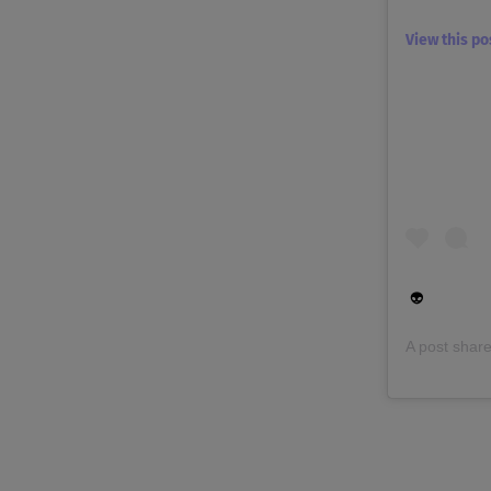
View this p
👽
A post shar