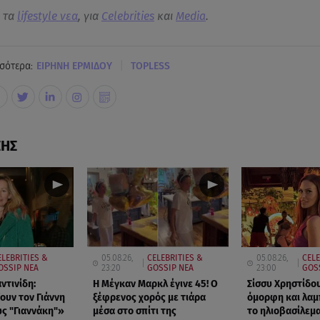
α τα
lifestyle νεα
, για
Celebrities
και
Media
.
|
σότερα:
ΕΙΡΗΝΗ ΕΡΜΙΔΟΥ
TOPLESS
ΣΗΣ
ELEBRITIES &
05.08.26,
CELEBRITIES &
05.08.26,
CELE
OSSIP ΝΕΑ
23:20
GOSSIP ΝΕΑ
23:00
GOS
ντινίδη:
Η Μέγκαν Μαρκλ έγινε 45! Ο
Σίσσυ Χρηστίδου
ουν τον Γιάννη
ξέφρενος χορός με τιάρα
όμορφη και λαμ
ς "Γιαννάκη"»
μέσα στο σπίτι της
το ηλιοβασίλεμα