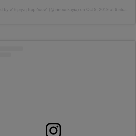
ed by
♐Ειρήνη Ερμίδου♐
(@irinouskayia) on
Oct 9, 2019 at 6:55am PDT