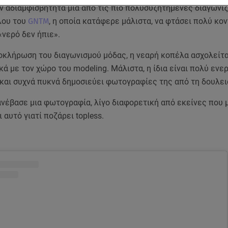
αν αδιαμφισβήτητα μια από τις πιο πολυσυζητημένες διαγωνι
λου του
GNTM
, η οποία κατάφερε μάλιστα, να φτάσει πολύ κο
«νερό δεν ήπιε».
οκλήρωση του διαγωνισμού μόδας, η νεαρή κοπέλα ασχολείτα
ά με τον χώρο του modeling. Μάλιστα, η ίδια είναι πολύ ενε
 και συχνά πυκνά δημοσιεύει φωτογραφίες της από τη δουλει
νέβασε μια φωτογραφία, λίγο διαφορετική από εκείνες που 
 αυτό γιατί ποζάρει topless.