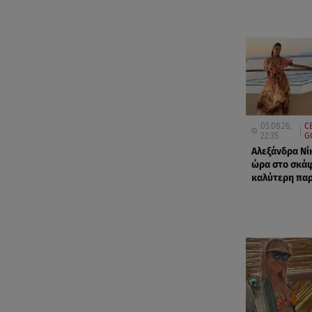
05.08.26,
C
22:35
G
Αλεξάνδρα Νίκ
ώρα στο σκάφ
καλύτερη παρ