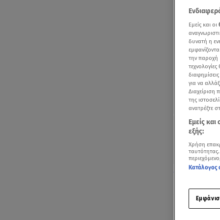
Ενδιαφερό
Εμείς και οι
αναγνωριστι
δυνατή η ε
εμφανίζοντα
την παροχή 
τεχνολογίες
διαφημίσεις
για να αλλά
Διαχείριση 
της ιστοσελί
ανατρέξτε σ
Εμείς και
εξής:
Χρήση επακ
ταυτότητας.
περιεχόμενο
Κατάλογος 
Δείτε στο βίντ
Ο λόγος για 
Εμφάνισ
GNTM
fans, 