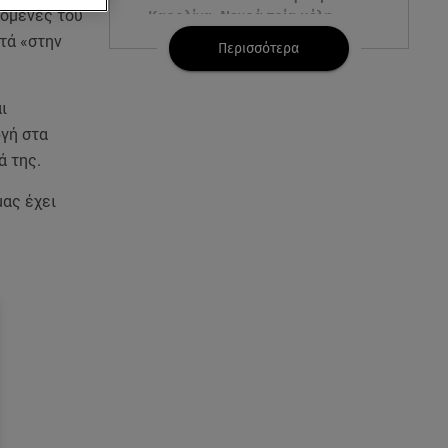
ζόμενες του
Καρολίνα: Νεκρά τρία μέλη
οικογένειας
ντά «στην
Περισσότερα
05.08.26 , 22:35
ι
Αλεξάνδρα Νίκα: Η... χρυσή ώρα
στο σκάφος με την καλύτερη
ργή στα
παρέα!
ά της.
μας έχει
05.08.26 , 22:27
Πόρτο Ράφτη: Bίντεο
Ντοκουμέντο Από Το
Θανατηφόρο Τροχαίο
05.08.26 , 22:19
Σαμοθράκη: «Μαμά νόμιζες ότι
δε θα σε ξαναδώ;» -Τα πρώτα
λόγια του 22χρονου
05.08.26 , 21:48