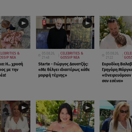
ELEBRITIES &
05.08.26,
CELEBRITIES &
05.08.26,
CELE
OSSIP ΝΕΑ
21:48
GOSSIP ΝΕΑ
21:22
GOSS
α: Η... χρυσή
Starte - Γιώργος Δουατζής:
Ευρυδίκη Βαλαβ
ος με την
«Με θέλγει ιδιαιτέρως κάθε
Γρηγόρη Μόργκα
έα!
μορφή τέχνης»
«Oνειρευόμουν 
σαν εσένα»