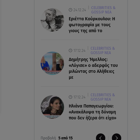
CELEBRITIES &
24.12.24
GOSSIP ΝΕΑ
Εριέττα Κούρκουλου: Η
φωτογραφία με τους
γιους της από το
CELEBRITIES &
17.12.24
GOSSIP ΝΕΑ
Δημήτρης Ήμελλος:
«Λύγισε» ο αδερφός του
μιλώντας στο Αλήθειες
με
CELEBRITIES &
17.12.24
GOSSIP ΝΕΑ
Ηλιάνα Παπαγεωργίου:
«Ανακάλυψα τη δύναμη
που δεν ήξερα ότι είχα»
Προβολή
5 από 15