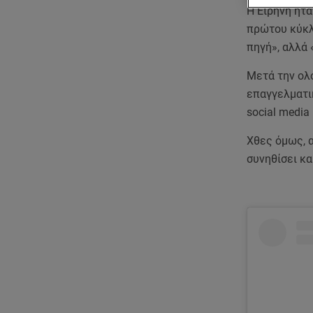
Η Ειρήνη ήτ
πρώτου κύκ
πηγή», αλλά 
Mετά την ολ
επαγγελματικ
social media
Χθες όμως, α
συνηθίσει και