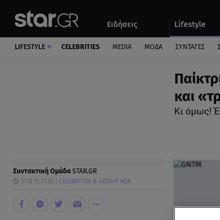
Αθλητικά
Quiz
Ειδήσεις
Lifestyle
Αυτοκίνητο
LIFESTYLE
CELEBRITIES
MEDIA
ΜΟΔΑ
ΣΥΝΤΑΓΕΣ
Παίκτρ
και «τ
Κι όμως! Έ
Συντακτική Ομάδα
STAR.GR
11.10.19, 21:30
CELEBRITIES & GOSSIP ΝΕΑ