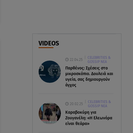
Δέσποινα Μοιραράκη: Οι
ξέγνοιαστες στιγμές της
παρουσιάστριας στη Μύκονο
05.08.26 , 20:39
Σύγκρουση ελικοπτέρων: Αυτός
VIDEOS
είναι ο Έλληνας χειριστής που
σκοτώθηκε
CELEBRITIES &
22.04.25
GOSSIP ΝΕΑ
05.08.26 , 20:36
Παρθένος: Σχέσεις στο
Πόσο καιρό παίρνει σε ένα
μικροσκόπιο. Δουλειά και
δάσος να πρασινίσει ξανά μετά
υγεία, σας δημιουργούν
από πυρκαγιά
άγχος
CELEBRITIES &
20.02.25
GOSSIP ΝΕΑ
Καραβοκύρη για
Ζουγανέλη: «Η Ελεωνόρα
είναι θεάρα»