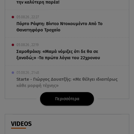
την καλύτερη παρέα!
05.08.26 , 22:27
Πόρτο Ράφτη: Bίντεο Ντοκουμέντο Από Το
Θανατηφόρο Τροχαίο
05.08.26 , 22:19
Σαμοθράκη: «Μαμά νόμιζες ότι δε θα σε
ξαναδώ;» -Τα πρώτα λόγια του 22χρονου
05.08.26 , 21:48
Starte - Γιώργος Δουατζής: «Με θέλγει ιδιαιτέρως
κάθε μορφή τέχνης»
Περισσότερα
05.08.26 , 21:41
«Στην κόψη του ξυραφιού» οι συνομιλίες ΗΠΑ –
Ιράν
VIDEOS
05.08.26 , 21:22