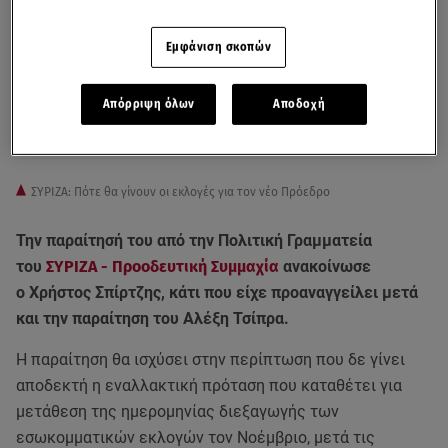
Εμφάνιση σκοπών
Απόρριψη όλων
Αποδοχή
ΣΥΡΙΖΑ: Πότε θα γίνουν οι εκλογές για τον νέο Πρόεδρο
Την παραίτησή του από την Πολιτική Γραμματεία
του
ΣΥΡΙΖΑ - Προοδευτική Συμμαχία
ανακοίνωσε
ο Χρήστος Σπίρτζης, κάτι που είχε προαναγγείλει μετά
και την παραίτηση του Αλέξη Τσίπρα.
Η παραίτηση θα ισχύσει στην περίπτωση που δε γίνει
αποδεκτή η εναλλακτική πρόταση που καταθέτει για
μετάθεση της ημερομηνίας διεξαγωγής των
εσωκομματικών εκλογών τον Νοέμβριο, μετά τις