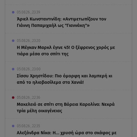
05.08.26 , 23:39
Άριελ Κωνσταντινίδη: «Αντιμετωπίζουν τον
Γιάννη Παπαμιχαήλ ως "Γιαννάκη"»
05.08.26 , 23:20
Η Μέγκαν Μαρκλ έγινε 45! Ο ξέφρενος χορός με
τιάρα μέσα στο σπίτι της
05.08.26 , 23:00
Σίσσυ Χρηστίδου: Πιο όμορφη και λαμπερή κι
από το ηλιοβασίλεμα στα Χανιά!
05.08.26 , 22:36
Μακελειό σε σπίτι στη Βόρεια Καρολίνα: Νεκρά
τρία μέλη οικογένειας
05.08.26 , 22:35
Αλεξάνδρα Νίκα: Η... χρυσή ώρα στο σκάφος με