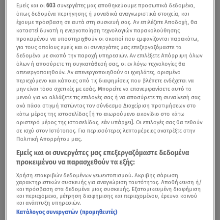
Εμείς και οι
603
συνεργάτες μας αποθηκεύουμε προσωπικά δεδομένα,
όπως δεδομένα περιήγησης ή μοναδικά αναγνωριστικά στοιχεία, και
έχουμε πρόσβαση σε αυτά στη συσκευή σας. Αν επιλέξετε Αποδοχή, θα
καταστεί δυνατή η ενεργοποίηση τεχνολογιών παρακολούθησης
προκειμένου να υποστηριχθούν οι σκοποί που εμφανίζονται παρακάτω,
για τους οποίους εμείς και οι συνεργάτες μας επεξεργαζόμαστε τα
δεδομένα με σκοπό την παροχή υπηρεσιών. Αν επιλέξετε Απόρριψη όλων
όλων ή αποσύρετε τη συγκατάθεσή σας, οι εν λόγω τεχνολογίες θα
απενεργοποιηθούν. Αν απενεργοποιηθούν οι ιχνηλάτες, ορισμένο
περιεχόμενο και κάποιες από τις διαφημίσεις που βλέπετε ενδέχεται να
μην είναι τόσο σχετικές με εσάς. Μπορείτε να επανεμφανίσετε αυτό το
μενού για να αλλάξετε τις επιλογές σας ή να αποσύρετε τη συναίνεσή σας
ανά πάσα στιγμή πατώντας τον σύνδεσμο Διαχείριση προτιμήσεων στο
κάτω μέρος της ιστοσελίδας [ή το αιωρούμενο εικονίδιο στο κάτω
αριστερό μέρος της ιστοσελίδας, εάν υπάρχει]. Οι επιλογές σας θα τεθούν
σε ισχύ στον Ιστότοπος. Για περισσότερες λεπτομέρειες ανατρέξτε στην
Πολιτική Απορρήτου μας.
Εμείς και οι συνεργάτες μας επεξεργαζόμαστε δεδομένα
προκειμένου να παρασχεθούν τα εξής:
Χρήση επακριβών δεδομένων γεωεντοπισμού. Ακριβής σάρωση
χαρακτηριστικών συσκευής για αναγνώριση ταυτότητας. Αποθήκευση ή/
και πρόσβαση στα δεδομένα μιας συσκευής. Εξατομικευμένη διαφήμιση
και περιεχόμενο, μέτρηση διαφήμισης και περιεχομένου, έρευνα κοινού
και ανάπτυξη υπηρεσιών.
Κατάλογος συνεργατών (προμηθευτές)