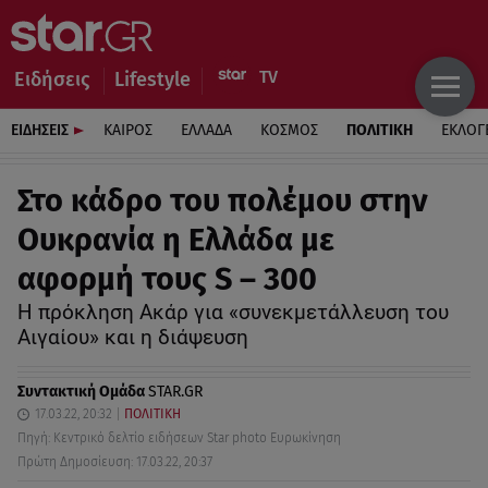
Ειδήσεις
Lifestyle
ΕΙΔΗΣΕΙΣ
ΚΑΙΡΟΣ
ΕΛΛΑΔΑ
ΚΟΣΜΟΣ
ΠΟΛΙΤΙΚΗ
ΕΚΛΟΓ
Στο κάδρο του πολέμου στην
Ουκρανία η Ελλάδα με
αφορμή τους S – 300
H πρόκληση Ακάρ για «συνεκμετάλλευση του
Αιγαίου» και η διάψευση
Συντακτική Ομάδα
STAR.GR
17.03.22, 20:32
ΠΟΛΙΤΙΚΗ
Πηγή: Κεντρικό δελτίο ειδήσεων Star photo Ευρωκίνηση
Πρώτη Δημοσίευση: 17.03.22, 20:37