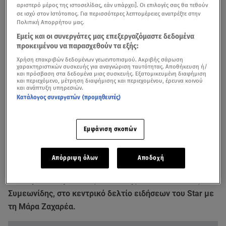
αριστερό μέρος της ιστοσελίδας, εάν υπάρχει]. Οι επιλογές σας θα τεθούν
σε ισχύ στον Ιστότοπος. Για περισσότερες λεπτομέρειες ανατρέξτε στην
Πολιτική Απορρήτου μας.
Εμείς και οι συνεργάτες μας επεξεργαζόμαστε δεδομένα
προκειμένου να παρασχεθούν τα εξής:
Χρήση επακριβών δεδομένων γεωεντοπισμού. Ακριβής σάρωση
χαρακτηριστικών συσκευής για αναγνώριση ταυτότητας. Αποθήκευση ή/
και πρόσβαση στα δεδομένα μιας συσκευής. Εξατομικευμένη διαφήμιση
και περιεχόμενο, μέτρηση διαφήμισης και περιεχομένου, έρευνα κοινού
και ανάπτυξη υπηρεσιών.
Κατάλογος συνεργατών (προμηθευτές)
Το ΝΑΤΟ σχεδιάζει να στείλει στην
Ουκρανία
και
πυραύλους
S-300
, προκειμένου να ενισχύσει την
Εμφάνιση σκοπών
αντιαεροπορική Άμυνα της χώρας, απέναντι στις
ρωσικές επιθέσεις. Αυτή η εξέλιξη όμως βάζει στο
Απόρριψη όλων
Αποδοχή
«κάδρο» και την Ελλάδα, όπως εξήγησε από το
Πεντάγωνο ο αμυντικός συντάκτης του Star Κώστας
Συμεωνίδης, στο κεντρικό δελτίο ειδήσεων του Star με
τη Μάρα Ζαχαρέα.