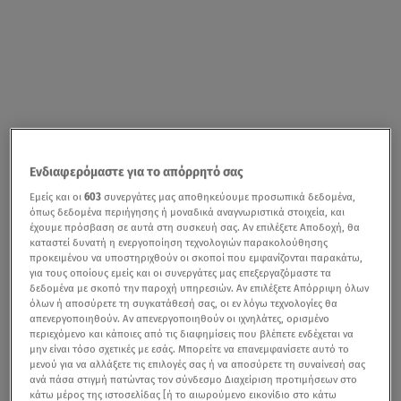
Ενδιαφερόμαστε για το απόρρητό σας
Εμείς και οι
603
συνεργάτες μας αποθηκεύουμε προσωπικά δεδομένα,
όπως δεδομένα περιήγησης ή μοναδικά αναγνωριστικά στοιχεία, και
έχουμε πρόσβαση σε αυτά στη συσκευή σας. Αν επιλέξετε Αποδοχή, θα
καταστεί δυνατή η ενεργοποίηση τεχνολογιών παρακολούθησης
προκειμένου να υποστηριχθούν οι σκοποί που εμφανίζονται παρακάτω,
για τους οποίους εμείς και οι συνεργάτες μας επεξεργαζόμαστε τα
δεδομένα με σκοπό την παροχή υπηρεσιών. Αν επιλέξετε Απόρριψη όλων
όλων ή αποσύρετε τη συγκατάθεσή σας, οι εν λόγω τεχνολογίες θα
απενεργοποιηθούν. Αν απενεργοποιηθούν οι ιχνηλάτες, ορισμένο
περιεχόμενο και κάποιες από τις διαφημίσεις που βλέπετε ενδέχεται να
μην είναι τόσο σχετικές με εσάς. Μπορείτε να επανεμφανίσετε αυτό το
μενού για να αλλάξετε τις επιλογές σας ή να αποσύρετε τη συναίνεσή σας
ανά πάσα στιγμή πατώντας τον σύνδεσμο Διαχείριση προτιμήσεων στο
κάτω μέρος της ιστοσελίδας [ή το αιωρούμενο εικονίδιο στο κάτω