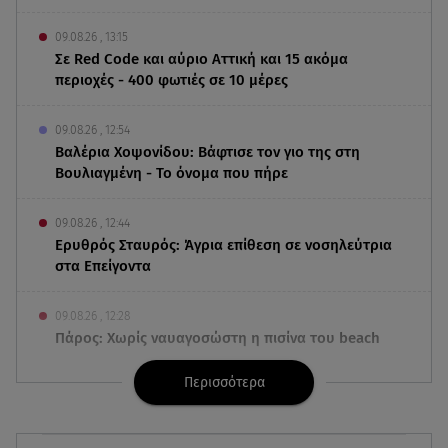
09.08.26 , 13:15
Σε Red Code και αύριο Αττική και 15 ακόμα
περιοχές - 400 φωτιές σε 10 μέρες
09.08.26 , 12:54
Βαλέρια Χοψονίδου: Βάφτισε τον γιο της στη
Βουλιαγμένη - Το όνομα που πήρε
09.08.26 , 12:44
Ερυθρός Σταυρός: Άγρια επίθεση σε νοσηλεύτρια
στα Επείγοντα
09.08.26 , 12:28
Πάρος: Χωρίς ναυαγοσώστη η πισίνα του beach
bar όπου πνίγηκε ο 4χρονος
Περισσότερα
09.08.26 , 12:20
Hyundai και Healthy Seas: Καθάρισαν 36 τόνους