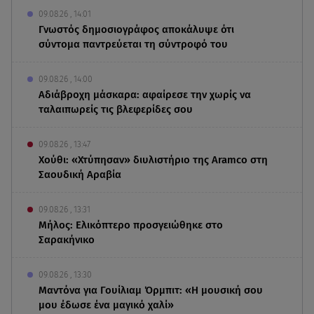
09.08.26 , 14:01
Γνωστός δημοσιογράφος αποκάλυψε ότι
σύντομα παντρεύεται τη σύντροφό του
09.08.26 , 14:00
Αδιάβροχη μάσκαρα: αφαίρεσε την χωρίς να
ταλαιπωρείς τις βλεφερίδες σου
09.08.26 , 13:47
Χούθι: «Χτύπησαν» διυλιστήριο της Aramco στη
Σαουδική Αραβία
09.08.26 , 13:31
Μήλος: Ελικόπτερο προσγειώθηκε στο
Σαρακήνικο
09.08.26 , 13:30
Μαντόνα για Γουίλιαμ Όρμπιτ: «Η μουσική σου
μου έδωσε ένα μαγικό χαλί»