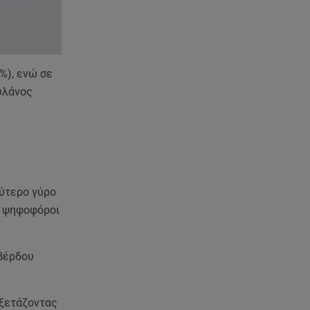
07.08.26 , 13:33
Καινούργιου:Πένθος για
συνεργάτιδά της «Θα μου
λείπεις πάντα και για πάντα»
%), ενώ σε
07.08.26 , 13:16
υλάνος
Γιάννης Στάνκογλου: Δείτε τον
έφηβο με μακριά μαλλιά
07.08.26 , 13:04
Συνελήφθη 31χρονος για τις
δολοφονίες του «Ζαμπόν» και
του Σκαφτούρου
ύτερο γύρο
ι ψηφοφόροι
07.08.26 , 12:51
Μαριαλένα Ρουμελιώτη: Δύο
-υπέροχοι- μήνες τον γιο της
οβέρδου
07.08.26 , 12:35
ξετάζοντας
Τουρισμός για όλους: