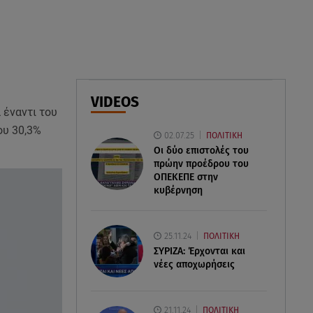
Συνεχίζονται οι αιτήσεις – Ποιοι
κάνουν σήμερα
07.08.26 , 12:07
Marfin: Προθεσμία για να
απολογηθεί πήρε η 46χρονη
VIDEOS
 έναντι του
07.08.26 , 12:00
ου 30,3%
02.07.25
ΠΟΛΙΤΙΚΗ
4 (πολύ σημαντικά) πράγματα
Οι δύο επιστολές του
που αποκαλύπτουν οι διακοπές
πρώην προέδρου του
για τη σχέση σου
ΟΠΕΚΕΠE στην
κυβέρνηση
25.11.24
ΠΟΛΙΤΙΚΗ
ΣΥΡΙΖΑ: Έρχονται και
νέες αποχωρήσεις
21.11.24
ΠΟΛΙΤΙΚΗ