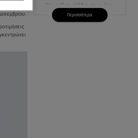
Στεφανίδου: «Κόβει» την ανάσα
ονται σε
με το σώμα της - Οι πόζες με
Δεκεμβρίου.
Περισσότερα
μαγιό
προτιμήσεις
07.08.26 , 14:05
υγκεντρώνει
Μυστράς: «Τον έβαλα στον
καταψύκτη γιατί ήθελα να τον
κρατήσω άφθαρτο»
07.08.26 , 14:00
K-beauty blush: Τα viral ρουζ
που υπόσχονται το πολυπόθητο
κορεάτικο glow
07.08.26 , 13:42
Παραλίες: Πάνω από 1.500
έλεγχοι - Στη μάχη drones και
νέες τεχνολογίες