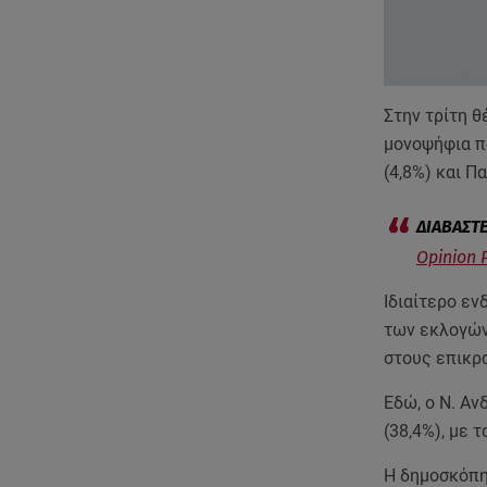
Στην τρίτη θ
μονοψήφια π
(4,8%) και Π
Opinion 
Ιδιαίτερο ε
των εκλογών
στους επικρ
Εδώ, ο Ν. Αν
(38,4%), με 
Η δημοσκόπη