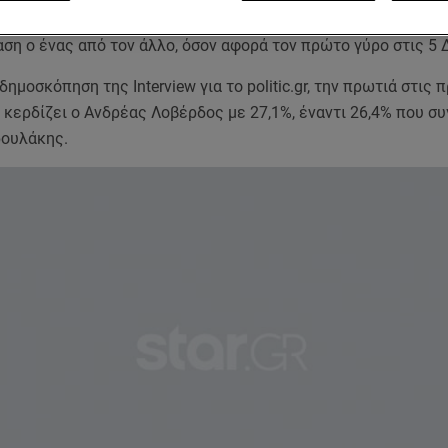
οβέρδος
, ο
Νίκος Ανδρουλάκης
και ο
Γιώργος Παπανδρέου
βρίσκ
ση ο ένας από τον άλλο, όσον αφορά τον πρώτο γύρο στις 5 
ημοσκόπηση της Interview για το politic.gr, την πρωτιά στις 
 κερδίζει ο Ανδρέας Λοβέρδος με 27,1%, έναντι 26,4% που σ
ρουλάκης.