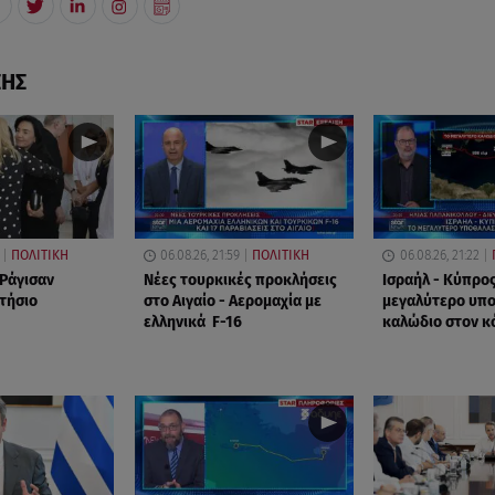
ΣΗΣ
ΠΟΛΙΤΙΚΗ
06.08.26, 21:59
ΠΟΛΙΤΙΚΗ
06.08.26, 21:22
 Ράγισαν
Νέες τουρκικές προκλήσεις
Ισραήλ - Κύπρος
ετήσιο
στο Αιγαίο - Αερομαχία με
μεγαλύτερο υπ
ελληνικά F-16
καλώδιο στον κ