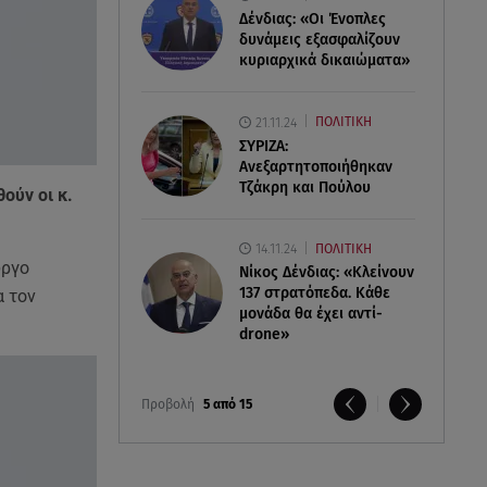
Δένδιας: «Οι Ένοπλες
δυνάμεις εξασφαλίζουν
κυριαρχικά δικαιώματα»
21.11.24
ΠΟΛΙΤΙΚΗ
ΣΥΡΙΖΑ:
Ανεξαρτητοποιήθηκαν
Τζάκρη και Πούλου
ούν οι κ.
14.11.24
ΠΟΛΙΤΙΚΗ
ώργο
Νίκος Δένδιας: «Κλείνουν
137 στρατόπεδα. Kάθε
α τον
μονάδα θα έχει αντί-
drone»
Προβολή
5 από 15