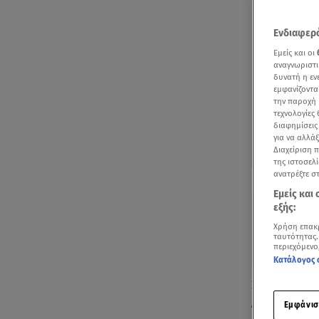
Ενδιαφερό
Εμείς και οι
αναγνωριστι
δυνατή η ε
εμφανίζοντα
την παροχή 
τεχνολογίες
διαφημίσεις
για να αλλά
Διαχείριση 
της ιστοσελί
ανατρέξτε σ
Δείτε περισσ
Πρόσθηκη star
Εμείς και
εξής:
Χρήση επακ
ταυτότητας.
περιεχόμενο
Κατάλογος 
Σε ντέρμπι γ
Αλλαγής
.
Εμφάνισ