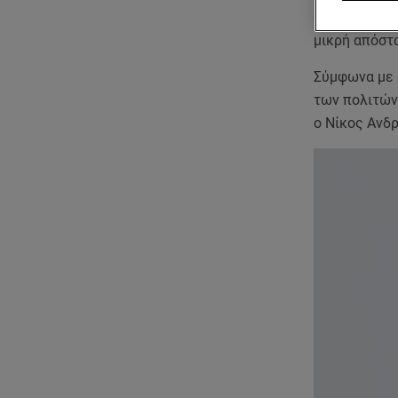
Ο
Ανδρέας Λ
μικρή απόστα
Σύμφωνα με δ
των πολιτών
ο Νίκος Ανδ