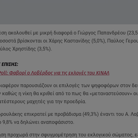
έση ακολουθεί με μικρή διαφορά ο Γιώργος Παπανδρέου (23,5
οσοστά βρίσκονται οι Χάρης Καστανίδης (5,0%), Παύλος Γερο
αύλος Χρηστίδης (3,5%).
Poll: Φαβορί ο Λοβέρδος για τις εκλογές του ΚΙΝΑΛ
νδιαφέρον παρουσιάζουν οι επιλογές των ψηφοφόρων στον δε
 καθώς η νίκη θα κριθεί από το πως θα «μεταναστεύσουν» ο
ατέστερους μαχητές για την προεδρία.
δρουλάκης επικρατεί με προβάδισμα (49,3%) έναντι του Α. Λ
το 9,8% να δηλώνει αναποφάσιστο.
ση προχωρά στην σφυγμομέτρηση του εκλογικού σώματος, ε