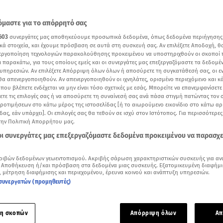
μαστε για το απόρρητό σας
603
συνεργάτες μας αποθηκεύουμε προσωπικά δεδομένα, όπως δεδομένα περιήγησης
κά στοιχεία, και έχουμε πρόσβαση σε αυτά στη συσκευή σας. Αν επιλέξετε Αποδοχή, θ
νεργοποίηση τεχνολογιών παρακολούθησης προκειμένου να υποστηριχθούν οι σκοποί
ι παρακάτω, για τους οποίους εμείς και οι συνεργάτες μας επεξεργαζόμαστε τα δεδομέ
υπηρεσιών. Αν επιλέξετε Απόρριψη όλων όλων ή αποσύρετε τη συγκατάθεσή σας, οι ε
 θα απενεργοποιηθούν. Αν απενεργοποιηθούν οι ιχνηλάτες, ορισμένο περιεχόμενο και κά
 που βλέπετε ενδέχεται να μην είναι τόσο σχετικές με εσάς. Μπορείτε να επανεμφανίσετ
ξετε τις επιλογές σας ή να αποσύρετε τη συναίνεσή σας ανά πάσα στιγμή πατώντας τον
προτιμήσεων στο κάτω μέρος της ιστοσελίδας [ή το αιωρούμενο εικονίδιο στο κάτω α
δας, εάν υπάρχει]. Οι επιλογές σας θα τεθούν σε ισχύ στον Ιστότοπος. Για περισσότερε
την Πολιτική Απορρήτου μας.
ότερα άρθρα μας στην αναζήτηση σας
.gr στις επιλογές σας
 οι συνεργάτες μας επεξεργαζόμαστε δεδομένα προκειμένου να παρασχ
Δείτε περισσότερα άρθρα μας στα αποτελέσματα αναζήτησης
ριβών δεδομένων γεωεντοπισμού. Ακριβής σάρωση χαρακτηριστικών συσκευής για αν
 Αποθήκευση ή/και πρόσβαση στα δεδομένα μιας συσκευής. Εξατομικευμένη διαφήμι
Add star.gr on Google
, μέτρηση διαφήμισης και περιεχομένου, έρευνα κοινού και ανάπτυξη υπηρεσιών.
συνεργατών (προμηθευτές)
ια τρεις αναδεικνύονται οι εσωκομματικές
εκλογές
του
Κινή
η σκοπών
Απόρριψη όλων
Απ