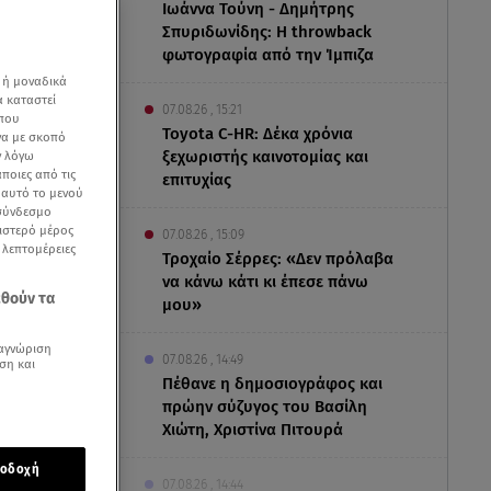
Ιωάννα Τούνη - Δημήτρης
Σπυριδωνίδης: Η throwback
φωτογραφία από την Ίμπιζα
 ή μοναδικά
α καταστεί
07.08.26 , 15:21
 που
Toyota C-HR: Δέκα χρόνια
να με σκοπό
ξεχωριστής καινοτομίας και
ν λόγω
ποιες από τις
επιτυχίας
ε αυτό το μενού
 σύνδεσμο
ριστερό μέρος
07.08.26 , 15:09
ς λεπτομέρειες
Τροχαίο Σέρρες: «Δεν πρόλαβα
να κάνω κάτι κι έπεσε πάνω
εθούν τα
μου»
αγνώριση
07.08.26 , 14:49
ση και
Πέθανε η δημοσιογράφος και
πρώην σύζυγος του Βασίλη
Χιώτη, Χριστίνα Πιτουρά
ματος
οδοχή
07.08.26 , 14:44