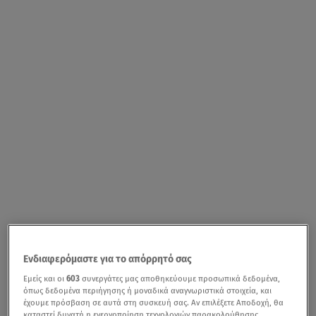
Ενδιαφερόμαστε για το απόρρητό σας
Εμείς και οι
603
συνεργάτες μας αποθηκεύουμε προσωπικά δεδομένα,
όπως δεδομένα περιήγησης ή μοναδικά αναγνωριστικά στοιχεία, και
έχουμε πρόσβαση σε αυτά στη συσκευή σας. Αν επιλέξετε Αποδοχή, θα
καταστεί δυνατή η ενεργοποίηση τεχνολογιών παρακολούθησης