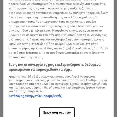
προκειμένου να υποστηριχθούν οι σκοποί που εμφανίζονται παρακάτω,
για τους οποίους εμείς και οι συνεργάτες μας επεξεργαζόμαστε τα
δεδομένα με σκοπό την παροχή υπηρεσιών. Αν επιλέξετε Απόρριψη όλων
όλων ή αποσύρετε τη συγκατάθεσή σας, οι εν λόγω τεχνολογίες θα
απενεργοποιηθούν. Αν απενεργοποιηθούν οι ιχνηλάτες, ορισμένο
περιεχόμενο και κάποιες από τις διαφημίσεις που βλέπετε ενδέχεται να
μην είναι τόσο σχετικές με εσάς. Μπορείτε να επανεμφανίσετε αυτό το
μενού για να αλλάξετε τις επιλογές σας ή να αποσύρετε τη συναίνεσή σας
ανά πάσα στιγμή πατώντας τον σύνδεσμο Διαχείριση προτιμήσεων στο
κάτω μέρος της ιστοσελίδας [ή το αιωρούμενο εικονίδιο στο κάτω
αριστερό μέρος της ιστοσελίδας, εάν υπάρχει]. Οι επιλογές σας θα τεθούν
σε ισχύ στον Ιστότοπος. Για περισσότερες λεπτομέρειες ανατρέξτε στην
Πολιτική Απορρήτου μας.
Εμείς και οι συνεργάτες μας επεξεργαζόμαστε δεδομένα
προκειμένου να παρασχεθούν τα εξής:
Χρήση επακριβών δεδομένων γεωεντοπισμού. Ακριβής σάρωση
χαρακτηριστικών συσκευής για αναγνώριση ταυτότητας. Αποθήκευση ή/
και πρόσβαση στα δεδομένα μιας συσκευής. Εξατομικευμένη διαφήμιση
και περιεχόμενο, μέτρηση διαφήμισης και περιεχομένου, έρευνα κοινού
και ανάπτυξη υπηρεσιών.
Κατάλογος συνεργατών (προμηθευτές)
Εμφάνιση σκοπών