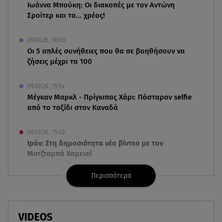
Ιωάννα Μπούκη: Οι διακοπές με τον Αντώνη
Σροίτερ και το... χρέος!
09.08.26 , 16:00
Οι 5 απλές συνήθειες που θα σε βοηθήσουν να
ζήσεις μέχρι τα 100
09.08.26 , 15:54
Μέγκαν Μαρκλ - Πρίγκιπας Χάρι: Πόσταραν selfie
από το ταξίδι στον Καναδά
09.08.26 , 15:40
Ιράν: Στη δημοσιότητα νέο βίντεο με τον
Μοτζταμπά Χαμενεΐ
Περισσότερα
09.08.26 , 15:16
Χωρισμός στη σόουμπιζ μετά από 8 χρόνια
γάμου - Η ανακοίνωση
VIDEOS