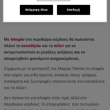
Απόρριψη όλων
Αποδοχή
Με
πλαφόν
στο περιθώριο κέρδους θα πωλούνται
πλέον τα
καυσόξυλα
και τα
πέλετ
για να
αντιμετωπιστούν οι μεγάλες αυξήσεις και να
αποφευχθούν φαινόμενα αισχροκέρδειας.
Σύμφωνα με το ρεπορτάζ της Μαρίας Παππά το πλαφόν
που ισχύει για είδη πρώτης ανάγκης όπως τρόφιμα,
λιπάσματα και ζωοτροφές επεκτείνεται στα καυσόξυλα
και το πέλετ.
Δεν πρόκειται για πλαφόν στην τιμή, αλλά στο
περιθώριο κέρδους. Οι επιχειρήσεις που τα πωλούν