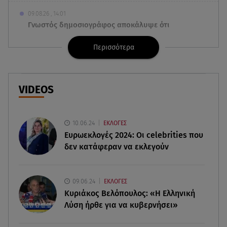
09.08.26 , 14:01
Γνωστός δημοσιογράφος αποκάλυψε ότι
σύντομα παντρεύεται τη σύντροφό του
Περισσότερα
09.08.26 , 14:00
Αδιάβροχη μάσκαρα: αφαίρεσε την χωρίς να
ταλαιπωρείς τις βλεφερίδες σου
VIDEOS
09.08.26 , 13:47
Χούθι: «Χτύπησαν» διυλιστήριο της Aramco στη
10.06.24
ΕΚΛΟΓΕΣ
Σαουδική Αραβία
Ευρωεκλογές 2024: Οι celebrities που
δεν κατάφεραν να εκλεγούν
09.08.26 , 13:31
Μήλος: Ελικόπτερο προσγειώθηκε στο
Σαρακήνικο
09.06.24
ΕΚΛΟΓΕΣ
Κυριάκος Βελόπουλος: «Η Ελληνική
09.08.26 , 13:30
Λύση ήρθε για να κυβερνήσει»
Μαντόνα για Γουίλιαμ Όρμπιτ: «Η μουσική σου
μου έδωσε ένα μαγικό χαλί»