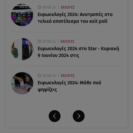
09.06.24
ΕΚΛΟΓΕΣ
09.08.26 , 13:15
Ευρωεκλογές 2024: Ανατροπές στο
Σε Red Code και αύριο Αττική και 15 ακόμα
τελικό αποτέλεσμα του exit poll
περιοχές - 400 φωτιές σε 10 μέρες
09.08.26 , 12:54
07.06.24
ΕΚΛΟΓΕΣ
Βαλέρια Χοψονίδου: Βάφτισε τον γιο της στη
Ευρωεκλογές 2024 στο Star - Κυριακή
Βουλιαγμένη - Το όνομα που πήρε
9 Ιουνίου 2024 στις
05.06.24
ΕΚΛΟΓΕΣ
Ευρωεκλογές 2024: Μάθε πού
ψηφίζεις