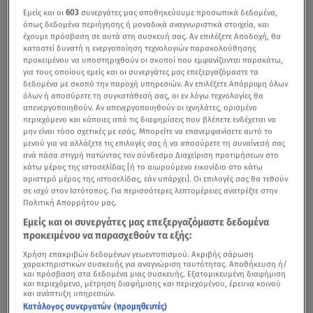
Εμείς και οι
603
συνεργάτες μας αποθηκεύουμε προσωπικά δεδομένα,
όπως δεδομένα περιήγησης ή μοναδικά αναγνωριστικά στοιχεία, και
έχουμε πρόσβαση σε αυτά στη συσκευή σας. Αν επιλέξετε Αποδοχή, θα
καταστεί δυνατή η ενεργοποίηση τεχνολογιών παρακολούθησης
προκειμένου να υποστηριχθούν οι σκοποί που εμφανίζονται παρακάτω,
για τους οποίους εμείς και οι συνεργάτες μας επεξεργαζόμαστε τα
δεδομένα με σκοπό την παροχή υπηρεσιών. Αν επιλέξετε Απόρριψη όλων
όλων ή αποσύρετε τη συγκατάθεσή σας, οι εν λόγω τεχνολογίες θα
απενεργοποιηθούν. Αν απενεργοποιηθούν οι ιχνηλάτες, ορισμένο
περιεχόμενο και κάποιες από τις διαφημίσεις που βλέπετε ενδέχεται να
μην είναι τόσο σχετικές με εσάς. Μπορείτε να επανεμφανίσετε αυτό το
μενού για να αλλάξετε τις επιλογές σας ή να αποσύρετε τη συναίνεσή σας
ανά πάσα στιγμή πατώντας τον σύνδεσμο Διαχείριση προτιμήσεων στο
κάτω μέρος της ιστοσελίδας [ή το αιωρούμενο εικονίδιο στο κάτω
αριστερό μέρος της ιστοσελίδας, εάν υπάρχει]. Οι επιλογές σας θα τεθούν
σε ισχύ στον Ιστότοπος. Για περισσότερες λεπτομέρειες ανατρέξτε στην
Πολιτική Απορρήτου μας.
Εμείς και οι συνεργάτες μας επεξεργαζόμαστε δεδομένα
προκειμένου να παρασχεθούν τα εξής:
Χρήση επακριβών δεδομένων γεωεντοπισμού. Ακριβής σάρωση
χαρακτηριστικών συσκευής για αναγνώριση ταυτότητας. Αποθήκευση ή/
και πρόσβαση στα δεδομένα μιας συσκευής. Εξατομικευμένη διαφήμιση
και περιεχόμενο, μέτρηση διαφήμισης και περιεχομένου, έρευνα κοινού
και ανάπτυξη υπηρεσιών.
Κατάλογος συνεργατών (προμηθευτές)