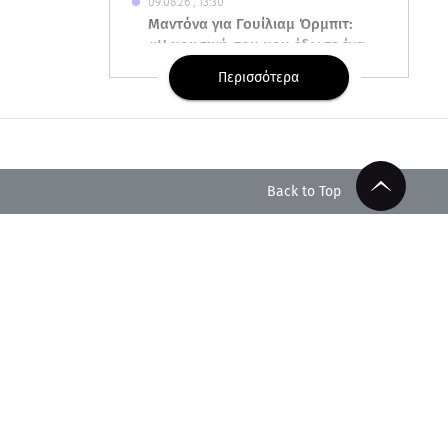
09.08.26 , 13:30
Μαντόνα για Γουίλιαμ Όρμπιτ:
«Η μουσική σου μου έδωσε ένα
μαγικό χαλί»
Περισσότερα
09.08.26 , 13:15
Σε Red Code και αύριο Αττική
και 15 ακόμα περιοχές - 400
φωτιές σε 10 μέρες
Back to Top
09.08.26 , 12:54
Βαλέρια Χοψονίδου: Βάφτισε
τον γιο της στη Βουλιαγμένη -
Το όνομα που πήρε
09.08.26 , 12:44
Ερυθρός Σταυρός: Άγρια
επίθεση σε νοσηλεύτρια στα
Επείγοντα