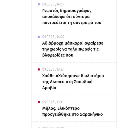
09.08.26 , 14:01
Γνωστός δημοσιογράφος
αποκάλυψε ότι σύντομα
παντρεύεται τη σύντροφό του
09.08.26 , 14:00
Αδιάβροχη μάσκαρα: αφαίρεσε
την χωρίς να ταλαιπωρείς τις
βλεφερίδες σου
09.08.26 , 13:47
Χούθι: «Χτύπησαν» διυλιστήριο
της Aramco στη Σαουδική
Αραβία
09.08.26 , 13:31
Μήλος: Ελικόπτερο
προσγειώθηκε στο Σαρακήνικο