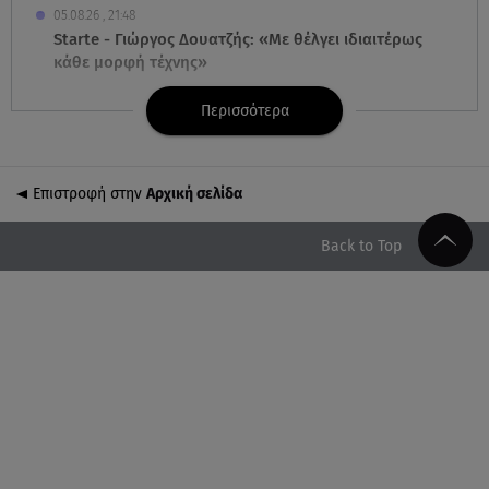
05.08.26 , 21:48
Starte - Γιώργος Δουατζής: «Με θέλγει ιδιαιτέρως
κάθε μορφή τέχνης»
Περισσότερα
05.08.26 , 21:41
«Στην κόψη του ξυραφιού» οι συνομιλίες ΗΠΑ –
Ιράν
Επιστροφή στην
Αρχική σελίδα
05.08.26 , 21:22
Ευρυδίκη Βαλαβάνη για Γρηγόρη Μόργκαν:
Back to Top
«Oνειρευόμουν έναν άντρα σαν εσένα»
05.08.26 , 20:51
Με γαλλικό... κλειδί η ηλεκτρική διασύνδεση
Ελλάδας – Κύπρου (GSI)
05.08.26 , 20:42
Δέσποινα Μοιραράκη: Οι ξέγνοιαστες στιγμές της
παρουσιάστριας στη Μύκονο