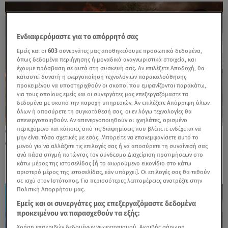
Ενδιαφερόμαστε για το απόρρητό σας
Εμείς και οι
603
συνεργάτες μας αποθηκεύουμε προσωπικά δεδομένα,
όπως δεδομένα περιήγησης ή μοναδικά αναγνωριστικά στοιχεία, και
έχουμε πρόσβαση σε αυτά στη συσκευή σας. Αν επιλέξετε Αποδοχή, θα
καταστεί δυνατή η ενεργοποίηση τεχνολογιών παρακολούθησης
προκειμένου να υποστηριχθούν οι σκοποί που εμφανίζονται παρακάτω,
για τους οποίους εμείς και οι συνεργάτες μας επεξεργαζόμαστε τα
δεδομένα με σκοπό την παροχή υπηρεσιών. Αν επιλέξετε Απόρριψη όλων
όλων ή αποσύρετε τη συγκατάθεσή σας, οι εν λόγω τεχνολογίες θα
απενεργοποιηθούν. Αν απενεργοποιηθούν οι ιχνηλάτες, ορισμένο
περιεχόμενο και κάποιες από τις διαφημίσεις που βλέπετε ενδέχεται να
02.10.24, 19:13
μην είναι τόσο σχετικές με εσάς. Μπορείτε να επανεμφανίσετε αυτό το
Φωτιά Κορινθία: Πρόστιμο σε
μενού για να αλλάξετε τις επιλογές σας ή να αποσύρετε τη συναίνεσή σας
μελισσοκόμο για κάπνισμα μελισσιών
ανά πάσα στιγμή πατώντας τον σύνδεσμο Διαχείριση προτιμήσεων στο
κάτω μέρος της ιστοσελίδας [ή το αιωρούμενο εικονίδιο στο κάτω
αριστερό μέρος της ιστοσελίδας, εάν υπάρχει]. Οι επιλογές σας θα τεθούν
σε ισχύ στον Ιστότοπος. Για περισσότερες λεπτομέρειες ανατρέξτε στην
Πολιτική Απορρήτου μας.
Εμείς και οι συνεργάτες μας επεξεργαζόμαστε δεδομένα
προκειμένου να παρασχεθούν τα εξής:
Χρήση επακριβών δεδομένων γεωεντοπισμού. Ακριβής σάρωση