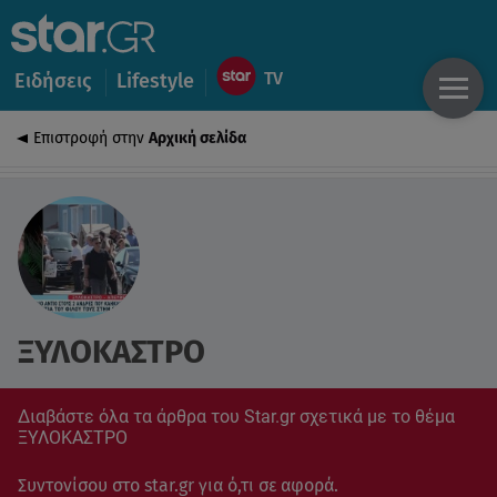
Ειδήσεις
Lifestyle
Επιστροφή στην
Αρχική σελίδα
ΞΥΛΟΚΑΣΤΡΟ
Διαβάστε όλα τα άρθρα του Star.gr σχετικά με το θέμα
ΞΥΛΟΚΑΣΤΡΟ
Συντονίσου στο star.gr για ό,τι σε αφορά.