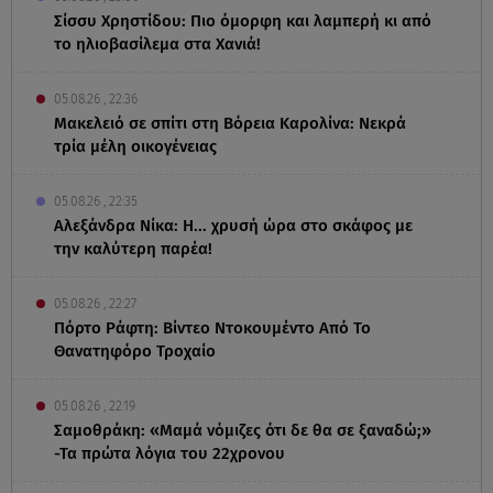
Σίσσυ Χρηστίδου: Πιο όμορφη και λαμπερή κι από
το ηλιοβασίλεμα στα Χανιά!
05.08.26 , 22:36
Μακελειό σε σπίτι στη Βόρεια Καρολίνα: Νεκρά
τρία μέλη οικογένειας
05.08.26 , 22:35
Αλεξάνδρα Νίκα: Η... χρυσή ώρα στο σκάφος με
την καλύτερη παρέα!
05.08.26 , 22:27
Πόρτο Ράφτη: Bίντεο Ντοκουμέντο Από Το
Θανατηφόρο Τροχαίο
05.08.26 , 22:19
Σαμοθράκη: «Μαμά νόμιζες ότι δε θα σε ξαναδώ;»
-Τα πρώτα λόγια του 22χρονου