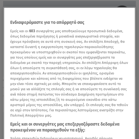
Ενδιαφερόμαστε για το απόρρητό σας
Εμείς και οι
603
συνεργάτες μας αποθηκεύουμε προσωπικά δεδομένα,
όπως δεδομένα περιήγησης ή μοναδικά αναγνωριστικά στοιχεία, και
έχουμε πρόσβαση σε αυτά στη συσκευή σας. Αν επιλέξετε Αποδοχή, θα
καταστεί δυνατή η ενεργοποίηση τεχνολογιών παρακολούθησης
προκειμένου να υποστηριχθούν οι σκοποί που εμφανίζονται παρακάτω,
για τους οποίους εμείς και οι συνεργάτες μας επεξεργαζόμαστε τα
δεδομένα με σκοπό την παροχή υπηρεσιών. Αν επιλέξετε Απόρριψη όλων
όλων ή αποσύρετε τη συγκατάθεσή σας, οι εν λόγω τεχνολογίες θα
απενεργοποιηθούν. Αν απενεργοποιηθούν οι ιχνηλάτες, ορισμένο
περιεχόμενο και κάποιες από τις διαφημίσεις που βλέπετε ενδέχεται να
27.06.22, 22:42
μην είναι τόσο σχετικές με εσάς. Μπορείτε να επανεμφανίσετε αυτό το
Θανάτωση χιμπατζή: Εντοπίστηκαν κενά
μενού για να αλλάξετε τις επιλογές σας ή να αποσύρετε τη συναίνεσή σας
στα μέτρα ασφαλείας του Αττικού Πάρκου
ανά πάσα στιγμή πατώντας τον σύνδεσμο Διαχείριση προτιμήσεων στο
κάτω μέρος της ιστοσελίδας [ή το αιωρούμενο εικονίδιο στο κάτω
αριστερό μέρος της ιστοσελίδας, εάν υπάρχει]. Οι επιλογές σας θα τεθούν
σε ισχύ στον Ιστότοπος. Για περισσότερες λεπτομέρειες ανατρέξτε στην
Πολιτική Απορρήτου μας.
Εμείς και οι συνεργάτες μας επεξεργαζόμαστε δεδομένα
προκειμένου να παρασχεθούν τα εξής:
Χρήση επακριβών δεδομένων γεωεντοπισμού. Ακριβής σάρωση