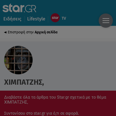
Ειδήσεις
Lifestyle
Επιστροφή στην
Αρχική σελίδα
ΧΙΜΠΑΤΖΗΣ,
Διαβάστε όλα τα άρθρα του Star.gr σχετικά με το θέμα
ΧΙΜΠΑΤΖΗΣ,
Συντονίσου στο star.gr για ό,τι σε αφορά.