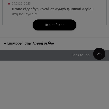
09.08.26 , 20:35
Drone εξερράγη κοντά σε αγωγό φυσικού αερίου
στη Βουλγαρία
Περισσότερα
09.08.26 , 20:29
«Ισλαμικό ΝΑΤΟ»: Τι σημαίνει η νέα συμμαχία για
την Ελλάδα
Επιστροφή στην
Αρχική σελίδα
09.08.26 , 20:22
Χούθι: Η επίθεση με drone έθεσε σε συναγερμό τη
Back to Top
Σαουδική Αραβία
09.08.26 , 20:01
MINI John Cooper Works: Πως μπορείτε να το
κάνετε μοναδικό
09.08.26 , 19:50
Πάρος: Ο πατέρας του 4χρονου στο Star – «Δεν
υπήρχε ναυαγοσώστης»