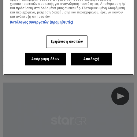
χαρακτηριστικών συσκευής για αναγνώριση ταυτότητας. Αποθήκευση ή/
και πρόσβαση στα δεδομένα μιας συσκευής. Εξατομικευμένη διαφήμιση
και περιεχόμενο, μέτρηση διαφήμισης και περιεχομένου, έρευνα κοινού
και ανάπτυξη υπηρεσιών.
Κατάλογος συνεργατών (προμηθευτές)
Εμφάνιση σκοπών
27.06.22, 11:06
Ο υπεύθυνος Αττικού Ζωολογικού
Απόρριψη όλων
Αποδοχή
περιγράφει τη θανάτωση του χιμπατζή