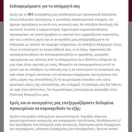
Ενδιαφερόμαστε για το απόρρητό σας
Εμείς και οι
603
συνεργάτες μας αποθηκεύουμε προσωπικά δεδομένα,
όπως δεδομένα περιήγησης ή μοναδικά αναγνωριστικά στοιχεία, και
έχουμε πρόσβαση σε αυτά στη συσκευή σας. Αν επιλέξετε Αποδοχή, θα
καταστεί δυνατή η ενεργοποίηση τεχνολογιών παρακολούθησης
προκειμένου να υποστηριχθούν οι σκοποί που εμφανίζονται παρακάτω,
για τους οποίους εμείς και οι συνεργάτες μας επεξεργαζόμαστε τα
δεδομένα με σκοπό την παροχή υπηρεσιών. Αν επιλέξετε Απόρριψη όλων
όλων ή αποσύρετε τη συγκατάθεσή σας, οι εν λόγω τεχνολογίες θα
απενεργοποιηθούν. Αν απενεργοποιηθούν οι ιχνηλάτες, ορισμένο
περιεχόμενο και κάποιες από τις διαφημίσεις που βλέπετε ενδέχεται να
μην είναι τόσο σχετικές με εσάς. Μπορείτε να επανεμφανίσετε αυτό το
μενού για να αλλάξετε τις επιλογές σας ή να αποσύρετε τη συναίνεσή σας
ανά πάσα στιγμή πατώντας τον σύνδεσμο Διαχείριση προτιμήσεων στο
κάτω μέρος της ιστοσελίδας [ή το αιωρούμενο εικονίδιο στο κάτω
αριστερό μέρος της ιστοσελίδας, εάν υπάρχει]. Οι επιλογές σας θα τεθούν
σε ισχύ στον Ιστότοπος. Για περισσότερες λεπτομέρειες ανατρέξτε στην
Πολιτική Απορρήτου μας.
Εμείς και οι συνεργάτες μας επεξεργαζόμαστε δεδομένα
03.11.21, 15:26
προκειμένου να παρασχεθούν τα εξής:
Σκοτώθηκαν δύο αδέλφια στη Λακωνία -
Θανατηφόρο τροχαίο στους Μολάους
Χρήση επακριβών δεδομένων γεωεντοπισμού. Ακριβής σάρωση
χαρακτηριστικών συσκευής για αναγνώριση ταυτότητας. Αποθήκευση ή/
και πρόσβαση στα δεδομένα μιας συσκευής. Εξατομικευμένη διαφήμιση
και περιεχόμενο, μέτρηση διαφήμισης και περιεχομένου, έρευνα κοινού