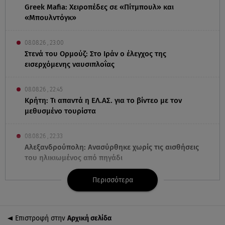
Greek Mafia: Χειροπέδες σε «Πίτμπουλ» και
«Μπουλντόγκ»
08.08.26 , 23:00
Στενά του Ορμούζ: Στο Ιράν ο έλεγχος της
εισερχόμενης ναυσιπλοΐας
08.08.26 , 22:45
Κρήτη: Τι απαντά η ΕΛ.ΑΣ. για το βίντεο με τον
μεθυσμένο τουρίστα
08.08.26 , 22:33
Αλεξανδρούπολη: Ανασύρθηκε χωρίς τις αισθήσεις
του ηλικιωμένος από πηγάδι
Περισσότερα
08.08.26 , 22:15
Θεσσαλονίκη: Τρύπησαν με τρυπάνι και
δηλητηρίασαν δύο δέντρα
Επιστροφή στην
Αρχική σελίδα