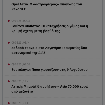
Opel Astra: Ο «αστραφτερός» απόγονος του
Rekord C
09.08.26 , 09:03
Γουίτνεϊ Χιούστον: Οι καταχρήσεις ο γάμος και η
κρυφή σχέση με τη βοηθό της
09.08.26 , 08:44
Σοβαρό τροχαίο στο Λαγονήσι: Τραυματίες δύο
αστυνομικοί της ΔΙΑΣ
09.08.26 , 03:00
Εορτολόγιο: Ποιοι γιορτάζουν στις 9 Αυγούστου
08.08.26 , 23:55
Αττική: Μπαράζ διαρρήξεων – Λεία 70.000 ευρώ
από μεζονέτα
08.08.26 , 23:30