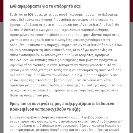
Ενδιαφερόμαστε για το απόρρητό σας
Εμείς και οι
603
συνεργάτες μας αποθηκεύουμε προσωπικά δεδομένα,
όπως δεδομένα περιήγησης ή μοναδικά αναγνωριστικά στοιχεία, και
έχουμε πρόσβαση σε αυτά στη συσκευή σας. Αν επιλέξετε Αποδοχή, θα
καταστεί δυνατή η ενεργοποίηση τεχνολογιών παρακολούθησης
προκειμένου να υποστηριχθούν οι σκοποί που εμφανίζονται παρακάτω,
για τους οποίους εμείς και οι συνεργάτες μας επεξεργαζόμαστε τα
δεδομένα με σκοπό την παροχή υπηρεσιών. Αν επιλέξετε Απόρριψη όλων
όλων ή αποσύρετε τη συγκατάθεσή σας, οι εν λόγω τεχνολογίες θα
απενεργοποιηθούν. Αν απενεργοποιηθούν οι ιχνηλάτες, ορισμένο
περιεχόμενο και κάποιες από τις διαφημίσεις που βλέπετε ενδέχεται να
μην είναι τόσο σχετικές με εσάς. Μπορείτε να επανεμφανίσετε αυτό το
μενού για να αλλάξετε τις επιλογές σας ή να αποσύρετε τη συναίνεσή σας
ανά πάσα στιγμή πατώντας τον σύνδεσμο Διαχείριση προτιμήσεων στο
κάτω μέρος της ιστοσελίδας [ή το αιωρούμενο εικονίδιο στο κάτω
αριστερό μέρος της ιστοσελίδας, εάν υπάρχει]. Οι επιλογές σας θα τεθούν
σε ισχύ στον Ιστότοπος. Για περισσότερες λεπτομέρειες ανατρέξτε στην
Πολιτική Απορρήτου μας.
Εμείς και οι συνεργάτες μας επεξεργαζόμαστε δεδομένα
07.05.26, 19:25
προκειμένου να παρασχεθούν τα εξής:
Ford Pro: Δυναμική παρουσία στην έκθεση
Transport Show
Χρήση επακριβών δεδομένων γεωεντοπισμού. Ακριβής σάρωση
χαρακτηριστικών συσκευής για αναγνώριση ταυτότητας. Αποθήκευση ή/
και πρόσβαση στα δεδομένα μιας συσκευής. Εξατομικευμένη διαφήμιση
και περιεχόμενο, μέτρηση διαφήμισης και περιεχομένου, έρευνα κοινού