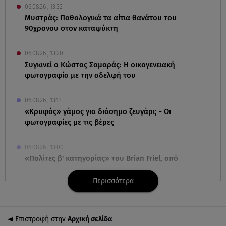
06.08.26 , 13:32
Μυστράς: Παθολογικά τα αίτια θανάτου του
90χρονου στον καταψύκτη
06.08.26 , 13:20
Συγκινεί ο Κώστας Σαμαράς: Η οικογενειακή
φωτογραφία με την αδελφή του
06.08.26 , 13:13
«Κρυφός» γάμος για διάσημο ζευγάρι; - Οι
φωτογραφίες με τις βέρες
06.08.26 , 13:00
«Πολίτες β' κατηγορίας» του Brian Friel, από
Δευτέρα 5 Οκτωβρίου
Περισσότερα
06.08.26 , 12:40
Dacia: Πρωταγωνιστεί και στον στίβο
Επιστροφή στην
Αρχική σελίδα