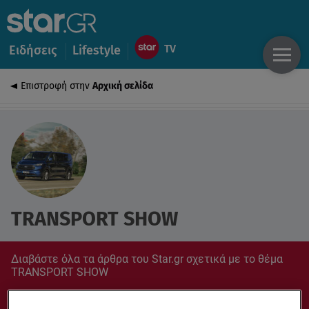
Ειδήσεις
Lifestyle
Επιστροφή στην
Αρχική σελίδα
TRANSPORT SHOW
Διαβάστε όλα τα άρθρα του Star.gr σχετικά με το θέμα
TRANSPORT SHOW
Συντονίσου στο star.gr για ό,τι σε αφορά.