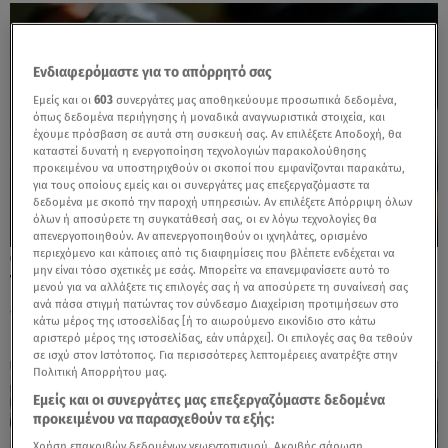
Ενδιαφερόμαστε για το απόρρητό σας
Εμείς και οι
603
συνεργάτες μας αποθηκεύουμε προσωπικά δεδομένα,
όπως δεδομένα περιήγησης ή μοναδικά αναγνωριστικά στοιχεία, και
έχουμε πρόσβαση σε αυτά στη συσκευή σας. Αν επιλέξετε Αποδοχή, θα
καταστεί δυνατή η ενεργοποίηση τεχνολογιών παρακολούθησης
προκειμένου να υποστηριχθούν οι σκοποί που εμφανίζονται παρακάτω,
για τους οποίους εμείς και οι συνεργάτες μας επεξεργαζόμαστε τα
δεδομένα με σκοπό την παροχή υπηρεσιών. Αν επιλέξετε Απόρριψη όλων
όλων ή αποσύρετε τη συγκατάθεσή σας, οι εν λόγω τεχνολογίες θα
απενεργοποιηθούν. Αν απενεργοποιηθούν οι ιχνηλάτες, ορισμένο
περιεχόμενο και κάποιες από τις διαφημίσεις που βλέπετε ενδέχεται να
11.05.26, 10:41
μην είναι τόσο σχετικές με εσάς. Μπορείτε να επανεμφανίσετε αυτό το
Τραγωδία στην Ξάνθη: Νεκρό μωρό σε
μενού για να αλλάξετε τις επιλογές σας ή να αποσύρετε τη συναίνεσή σας
εγκαταλελειμμένο σπίτι
ανά πάσα στιγμή πατώντας τον σύνδεσμο Διαχείριση προτιμήσεων στο
κάτω μέρος της ιστοσελίδας [ή το αιωρούμενο εικονίδιο στο κάτω
αριστερό μέρος της ιστοσελίδας, εάν υπάρχει]. Οι επιλογές σας θα τεθούν
σε ισχύ στον Ιστότοπος. Για περισσότερες λεπτομέρειες ανατρέξτε στην
Πολιτική Απορρήτου μας.
Εμείς και οι συνεργάτες μας επεξεργαζόμαστε δεδομένα
προκειμένου να παρασχεθούν τα εξής:
Χρήση επακριβών δεδομένων γεωεντοπισμού. Ακριβής σάρωση