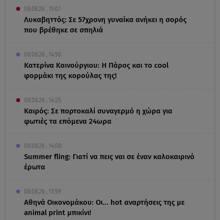
08.08.26 , 15:01
Λυκαβηττός: Σε 57χρονη γυναίκα ανήκει η σορός
που βρέθηκε σε σπηλιά
08.08.26 , 14:50
Κατερίνα Καινούργιου: Η Πάρος και το cool
φορμάκι της κορούλας της!
08.08.26 , 14:25
Καιρός: Σε πορτοκαλί συναγερμό η χώρα για
φωτιές τα επόμενα 24ωρα
08.08.26 , 14:00
Summer fling: Γιατί να πεις ναι σε έναν καλοκαιρινό
έρωτα
08.08.26 , 13:59
Αθηνά Οικονομάκου: Οι... hot αναρτήσεις της με
animal print μπικίνι!