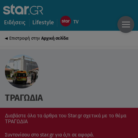
Ειδήσεις
Lifestyle
Επιστροφή στην
Αρχική σελίδα
ΤΡΑΓΩΔΙΑ
Διαβάστε όλα τα άρθρα του Star.gr σχετικά με το θέμα
ΤΡΑΓΩΔΙΑ
Συντονίσου στο star.gr για ό,τι σε αφορά.