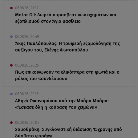
06.08.26 , 21:07
Motor Oil: Δωρεά πυροσβεστικών οχημάτων και
εξοπλισμού στον Άγιο Βασίλειο
06.08.26 , 20:49
Άκης Παυλόπουλος: Η τρυφερή εξομολόγηση της
συζύγου του, Ελένης Φωτοπούλου
06.08.26 , 20:25
Πώς επικοινωνούν τα ελικόπτερα στη φωτιά και ο
ρόλος του «συνδέσμου»
06.08.26 , 20:16
Αθηνά Οικονομάκου από την Μπόρα Μπόρα:
«Έσκασε όλη η κούραση του χειμώνα»
06.08.26 , 20:04
Σαμοθράκη: Συγκλονιστική διάσωση 15χρονης από
δύσβατο φαράγγι