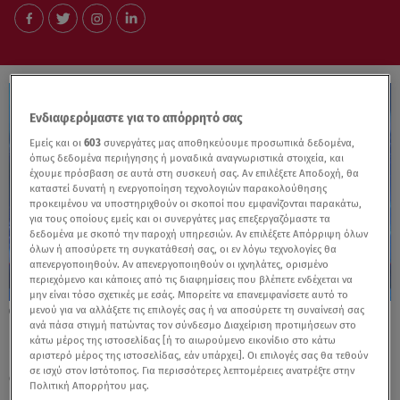
Ενδιαφερόμαστε για το απόρρητό σας
Εμείς και οι
603
συνεργάτες μας αποθηκεύουμε προσωπικά δεδομένα,
όπως δεδομένα περιήγησης ή μοναδικά αναγνωριστικά στοιχεία, και
έχουμε πρόσβαση σε αυτά στη συσκευή σας. Αν επιλέξετε Αποδοχή, θα
καταστεί δυνατή η ενεργοποίηση τεχνολογιών παρακολούθησης
προκειμένου να υποστηριχθούν οι σκοποί που εμφανίζονται παρακάτω,
για τους οποίους εμείς και οι συνεργάτες μας επεξεργαζόμαστε τα
δεδομένα με σκοπό την παροχή υπηρεσιών. Αν επιλέξετε Απόρριψη όλων
όλων ή αποσύρετε τη συγκατάθεσή σας, οι εν λόγω τεχνολογίες θα
απενεργοποιηθούν. Αν απενεργοποιηθούν οι ιχνηλάτες, ορισμένο
περιεχόμενο και κάποιες από τις διαφημίσεις που βλέπετε ενδέχεται να
μην είναι τόσο σχετικές με εσάς. Μπορείτε να επανεμφανίσετε αυτό το
μενού για να αλλάξετε τις επιλογές σας ή να αποσύρετε τη συναίνεσή σας
29.03.26, 15:50
ανά πάσα στιγμή πατώντας τον σύνδεσμο Διαχείριση προτιμήσεων στο
ΠΑΣΟΚ: Ομόφωνη αλλαγή του
κάτω μέρος της ιστοσελίδας [ή το αιωρούμενο εικονίδιο στο κάτω
καταστατικού - Τι αποφασίστηκε στο
αριστερό μέρος της ιστοσελίδας, εάν υπάρχει]. Οι επιλογές σας θα τεθούν
σε ισχύ στον Ιστότοπος. Για περισσότερες λεπτομέρειες ανατρέξτε στην
συνέδριο
Πολιτική Απορρήτου μας.