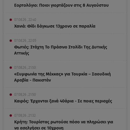
Εορτολόγιο: Ποιοι γιορτάζουν στις 8 Αυγούστου
07.08.26 , 22:40
Χανιά: Φίδι δάγκωσε 13χρονο σε παραλία
07.08.26 , 22:05
Φωτιές: Στάχτη Το Πράσινο Στολίδι Της Δυτικής
Αττικής
07.08.26 , 21:50
«Συμφωνία της Μέκκας» για Τουρκία – Σαουδική
Αραβία - Πακιστάν
07.08.26 , 21:50
Καιρός: Έρχονται ξανά 40άρια - Σε ποιες περιοχές
07.08.26 , 21:32
Κρήτη: Τουρίστας ρωτούσε πόσο να πληρώσει για
να ασελγήσει σε 10χρονη