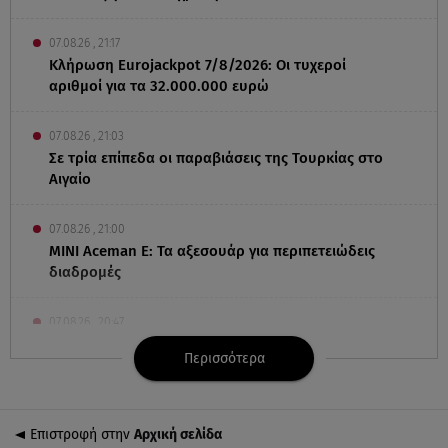
07.08.26 , 21:17
Κλήρωση Eurojackpot 7/8/2026: Οι τυχεροί
αριθμοί για τα 32.000.000 ευρώ
07.08.26 , 21:03
Σε τρία επίπεδα οι παραβιάσεις της Τουρκίας στο
Αιγαίο
07.08.26 , 21:00
MINI Aceman E: Τα αξεσουάρ για περιπετειώδεις
διαδρομές
07.08.26 , 20:47
Χανιά: Νεκρή βρέθηκε αγνοούμενη - Ξέφυγε από
Περισσότερα
αστυνομικούς που την εντόπισαν
07.08.26 , 20:18
Επιστροφή στην
Αρχική σελίδα
Μυστράς: Κρίσιμος για το κατηγορητήριο ο χρόνος