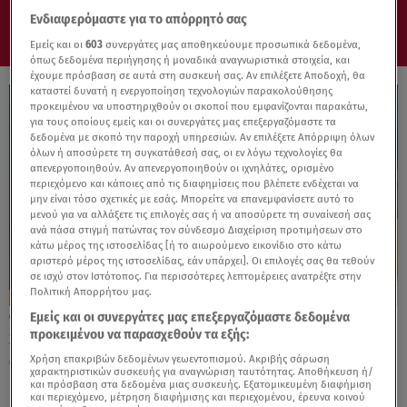
Ενδιαφερόμαστε για το απόρρητό σας
Εμείς και οι
603
συνεργάτες μας αποθηκεύουμε προσωπικά δεδομένα,
όπως δεδομένα περιήγησης ή μοναδικά αναγνωριστικά στοιχεία, και
έχουμε πρόσβαση σε αυτά στη συσκευή σας. Αν επιλέξετε Αποδοχή, θα
καταστεί δυνατή η ενεργοποίηση τεχνολογιών παρακολούθησης
προκειμένου να υποστηριχθούν οι σκοποί που εμφανίζονται παρακάτω,
για τους οποίους εμείς και οι συνεργάτες μας επεξεργαζόμαστε τα
δεδομένα με σκοπό την παροχή υπηρεσιών. Αν επιλέξετε Απόρριψη όλων
όλων ή αποσύρετε τη συγκατάθεσή σας, οι εν λόγω τεχνολογίες θα
απενεργοποιηθούν. Αν απενεργοποιηθούν οι ιχνηλάτες, ορισμένο
περιεχόμενο και κάποιες από τις διαφημίσεις που βλέπετε ενδέχεται να
μην είναι τόσο σχετικές με εσάς. Μπορείτε να επανεμφανίσετε αυτό το
μενού για να αλλάξετε τις επιλογές σας ή να αποσύρετε τη συναίνεσή σας
ανά πάσα στιγμή πατώντας τον σύνδεσμο Διαχείριση προτιμήσεων στο
κάτω μέρος της ιστοσελίδας [ή το αιωρούμενο εικονίδιο στο κάτω
αριστερό μέρος της ιστοσελίδας, εάν υπάρχει]. Οι επιλογές σας θα τεθούν
σε ισχύ στον Ιστότοπος. Για περισσότερες λεπτομέρειες ανατρέξτε στην
Πολιτική Απορρήτου μας.
Εμείς και οι συνεργάτες μας επεξεργαζόμαστε δεδομένα
31.05.25, 14:08
προκειμένου να παρασχεθούν τα εξής:
Stars System Kριός: «Σημαντικές
συζητήσεις για τα οικονομικά»
Χρήση επακριβών δεδομένων γεωεντοπισμού. Ακριβής σάρωση
χαρακτηριστικών συσκευής για αναγνώριση ταυτότητας. Αποθήκευση ή/
και πρόσβαση στα δεδομένα μιας συσκευής. Εξατομικευμένη διαφήμιση
και περιεχόμενο, μέτρηση διαφήμισης και περιεχομένου, έρευνα κοινού