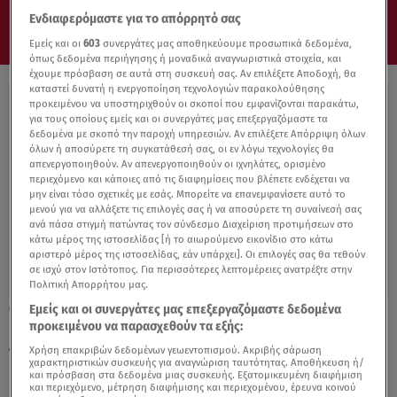
Ενδιαφερόμαστε για το απόρρητό σας
Εμείς και οι
603
συνεργάτες μας αποθηκεύουμε προσωπικά δεδομένα,
όπως δεδομένα περιήγησης ή μοναδικά αναγνωριστικά στοιχεία, και
έχουμε πρόσβαση σε αυτά στη συσκευή σας. Αν επιλέξετε Αποδοχή, θα
καταστεί δυνατή η ενεργοποίηση τεχνολογιών παρακολούθησης
προκειμένου να υποστηριχθούν οι σκοποί που εμφανίζονται παρακάτω,
για τους οποίους εμείς και οι συνεργάτες μας επεξεργαζόμαστε τα
δεδομένα με σκοπό την παροχή υπηρεσιών. Αν επιλέξετε Απόρριψη όλων
όλων ή αποσύρετε τη συγκατάθεσή σας, οι εν λόγω τεχνολογίες θα
απενεργοποιηθούν. Αν απενεργοποιηθούν οι ιχνηλάτες, ορισμένο
περιεχόμενο και κάποιες από τις διαφημίσεις που βλέπετε ενδέχεται να
μην είναι τόσο σχετικές με εσάς. Μπορείτε να επανεμφανίσετε αυτό το
μενού για να αλλάξετε τις επιλογές σας ή να αποσύρετε τη συναίνεσή σας
ανά πάσα στιγμή πατώντας τον σύνδεσμο Διαχείριση προτιμήσεων στο
κάτω μέρος της ιστοσελίδας [ή το αιωρούμενο εικονίδιο στο κάτω
αριστερό μέρος της ιστοσελίδας, εάν υπάρχει]. Οι επιλογές σας θα τεθούν
σε ισχύ στον Ιστότοπος. Για περισσότερες λεπτομέρειες ανατρέξτε στην
Πολιτική Απορρήτου μας.
Εμείς και οι συνεργάτες μας επεξεργαζόμαστε δεδομένα
27.04.23, 16:15
προκειμένου να παρασχεθούν τα εξής:
Κ.Ο.Τ.Ε.Σ., ΕΥ, Social - Τα άγνωστα κόμματα
που διεκδικούν την ψήφο μας
Χρήση επακριβών δεδομένων γεωεντοπισμού. Ακριβής σάρωση
χαρακτηριστικών συσκευής για αναγνώριση ταυτότητας. Αποθήκευση ή/
και πρόσβαση στα δεδομένα μιας συσκευής. Εξατομικευμένη διαφήμιση
και περιεχόμενο, μέτρηση διαφήμισης και περιεχομένου, έρευνα κοινού