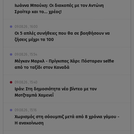
Ιωάννα Μπούκη: Οι διακοπές με τον Αντώνη
Σροίτερ και το... χρέος!
09.08.26 , 16:00
Οι 5 απλές συνήθειες που θα σε βοηθήσουν να
ζήσεις μέχρι τα 100
09.08.26 , 15:54
Μέγκαν Μαρκλ - Πρίγκιπας Χάρι: Πόσταραν selfie
από το ταξίδι στον Καναδά
09.08.26 , 15:40
Ιράν: Στη δημοσιότητα νέο βίντεο με τον
Μοτζταμπά Χαμενεΐ
09.08.26 , 15:16
Χωρισμός στη σόουμπιζ μετά από 8 χρόνια γάμου -
Η ανακοίνωση