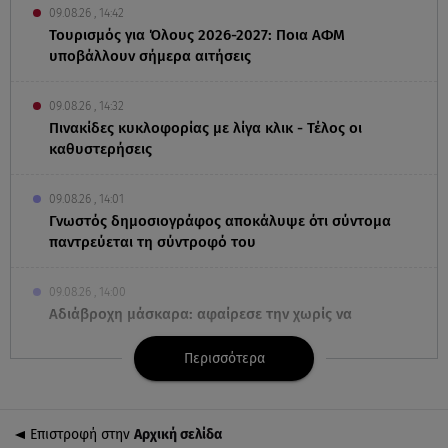
09.08.26 , 14:42
Τουρισμός για Όλους 2026-2027: Ποια ΑΦΜ
υποβάλλουν σήμερα αιτήσεις
09.08.26 , 14:32
Πινακίδες κυκλοφορίας με λίγα κλικ - Τέλος οι
καθυστερήσεις
09.08.26 , 14:01
Γνωστός δημοσιογράφος αποκάλυψε ότι σύντομα
παντρεύεται τη σύντροφό του
09.08.26 , 14:00
Αδιάβροχη μάσκαρα: αφαίρεσε την χωρίς να
ταλαιπωρείς τις βλεφερίδες σου
Περισσότερα
09.08.26 , 13:47
Χούθι: «Χτύπησαν» διυλιστήριο της Aramco στη
Σαουδική Αραβία
Επιστροφή στην
Αρχική σελίδα