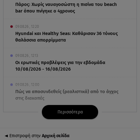
Πάρος: Χωρίς ναυαγοσώστη η πισίνα του beach
bar όπου πνίγηκε ο 4χρονος
09.08.26 , 12:20
Hyundai και Healthy Seas: Καθάρισαν 36 τόνους
θαλάσσια απορρίμματα
09.08.26 , 12:13
Οι ερωτικές προβλέψεις για την εβδομάδα
10/08/2026 - 16/08/2026
09.08.26 , 12:00
Πώς να αποσυνδεθείς (ρεαλιστικά) από το άγχος
στις διακοπές
Περισσότερα
09.08.26 , 11:55
Διακοπές στην Κρήτη κάνει ο πρωθυπουργός
Επιστροφή στην
Αρχική σελίδα
09.08.26 , 11:48