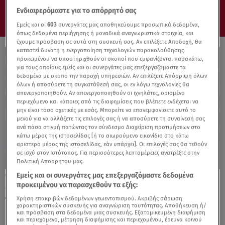
Ενδιαφερόμαστε για το απόρρητό σας
Εμείς και οι
603
συνεργάτες μας αποθηκεύουμε προσωπικά δεδομένα,
όπως δεδομένα περιήγησης ή μοναδικά αναγνωριστικά στοιχεία, και
έχουμε πρόσβαση σε αυτά στη συσκευή σας. Αν επιλέξετε Αποδοχή, θα
καταστεί δυνατή η ενεργοποίηση τεχνολογιών παρακολούθησης
προκειμένου να υποστηριχθούν οι σκοποί που εμφανίζονται παρακάτω,
για τους οποίους εμείς και οι συνεργάτες μας επεξεργαζόμαστε τα
δεδομένα με σκοπό την παροχή υπηρεσιών. Αν επιλέξετε Απόρριψη όλων
όλων ή αποσύρετε τη συγκατάθεσή σας, οι εν λόγω τεχνολογίες θα
απενεργοποιηθούν. Αν απενεργοποιηθούν οι ιχνηλάτες, ορισμένο
περιεχόμενο και κάποιες από τις διαφημίσεις που βλέπετε ενδέχεται να
μην είναι τόσο σχετικές με εσάς. Μπορείτε να επανεμφανίσετε αυτό το
μενού για να αλλάξετε τις επιλογές σας ή να αποσύρετε τη συναίνεσή σας
ανά πάσα στιγμή πατώντας τον σύνδεσμο Διαχείριση προτιμήσεων στο
κάτω μέρος της ιστοσελίδας [ή το αιωρούμενο εικονίδιο στο κάτω
αριστερό μέρος της ιστοσελίδας, εάν υπάρχει]. Οι επιλογές σας θα τεθούν
σε ισχύ στον Ιστότοπος. Για περισσότερες λεπτομέρειες ανατρέξτε στην
Πολιτική Απορρήτου μας.
Εμείς και οι συνεργάτες μας επεξεργαζόμαστε δεδομένα
17.06.26, 18:57
προκειμένου να παρασχεθούν τα εξής:
«Το λέει η τσέπη σου» - H νέα καμπάνια
της Snappi
Χρήση επακριβών δεδομένων γεωεντοπισμού. Ακριβής σάρωση
χαρακτηριστικών συσκευής για αναγνώριση ταυτότητας. Αποθήκευση ή/
και πρόσβαση στα δεδομένα μιας συσκευής. Εξατομικευμένη διαφήμιση
και περιεχόμενο, μέτρηση διαφήμισης και περιεχομένου, έρευνα κοινού