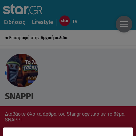
Ειδήσεις
Lifestyle
Επιστροφή στην
Αρχική σελίδα
SNAPPI
Διαβάστε όλα τα άρθρα του Star.gr σχετικά με το θέμα
SNAPPI
Συντονίσου στο star.gr για ό,τι σε αφορά.