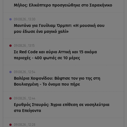
Μήλος: Ελικόπτερο προσγειώθηκε στο Σαρακήνικο
09.08.26 , 13:30
Μαντόνα για Γουίλιαμ Όρμπιτ: «Η μουσική σου
μου έδωσε ένα μαγικό χαλί»
09.08.26 , 13:15
Σε Red Code και αύριο Αττική και 15 ακόμα
περιοχές - 400 φωτιές σε 10 μέρες
09.08.26 , 12:54
Βαλέρια Χοψονίδου: Βάφτισε τον γιο της στη
Βουλιαγμένη - Το όνομα που πήρε
09.08.26 , 12:44
Ερυθρός Σταυρός: Άγρια επίθεση σε νοσηλεύτρια
στα Επείγοντα
09.08.26 , 12:28