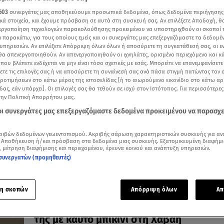
603
συνεργάτες μας αποθηκεύουμε προσωπικά δεδομένα, όπως δεδομένα περιήγησης
κά στοιχεία, και έχουμε πρόσβαση σε αυτά στη συσκευή σας. Αν επιλέξετε Αποδοχή, θ
νεργοποίηση τεχνολογιών παρακολούθησης προκειμένου να υποστηριχθούν οι σκοποί
ι παρακάτω, για τους οποίους εμείς και οι συνεργάτες μας επεξεργαζόμαστε τα δεδομέ
20.04.26, 16:17
υπηρεσιών. Αν επιλέξετε Απόρριψη όλων όλων ή αποσύρετε τη συγκατάθεσή σας, οι ε
Σαρλίζ Θερόν: H νύχτα που η μαμά της 
 θα απενεργοποιηθούν. Αν απενεργοποιηθούν οι ιχνηλάτες, ορισμένο περιεχόμενο και κά
 που βλέπετε ενδέχεται να μην είναι τόσο σχετικές με εσάς. Μπορείτε να επανεμφανίσετ
τον πατέρα της για να τη σώσει
ξετε τις επιλογές σας ή να αποσύρετε τη συναίνεσή σας ανά πάσα στιγμή πατώντας τον
«Κρατούσαμε την πόρτα με τα σώματά μας, επειδή δεν
προτιμήσεων στο κάτω μέρος της ιστοσελίδας [ή το αιωρούμενο εικονίδιο στο κάτω α
υπήρχε κλειδαριά»
δας, εάν υπάρχει]. Οι επιλογές σας θα τεθούν σε ισχύ στον Ιστότοπος. Για περισσότερε
την Πολιτική Απορρήτου μας.
 οι συνεργάτες μας επεξεργαζόμαστε δεδομένα προκειμένου να παρασχ
ριβών δεδομένων γεωεντοπισμού. Ακριβής σάρωση χαρακτηριστικών συσκευής για αν
 Αποθήκευση ή/και πρόσβαση στα δεδομένα μιας συσκευής. Εξατομικευμένη διαφήμι
, μέτρηση διαφήμισης και περιεχομένου, έρευνα κοινού και ανάπτυξη υπηρεσιών.
συνεργατών (προμηθευτές)
η σκοπών
Απόρριψη όλων
Απ
31.03.26, 21:00
Σαρλίζ Θερόν: Μαγνήτισε τα βλέμματα σ
της με καυτό μπικίνι στη Χαβάη