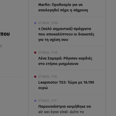
Marfin: Προθεσμία για να
απολογηθεί πήρε η 46χρονη
07.08.26 , 12:00
4 (πολύ σημαντικά) πράγματα
 που
που αποκαλύπτουν οι διακοπές
για τη σχέση σου
!
07.08.26 , 11:45
Λένα Σαμαρά: Ράγισαν καρδιές
στο ετήσιο μνημόσυνο
07.08.26 , 11:18
Leapmotor T03: Τώρα με 16.190
ευρώ
07.08.26 , 11:17
Παρουσιάστρια κοιμήθηκε on
air και έγινε viral- Δείτε το