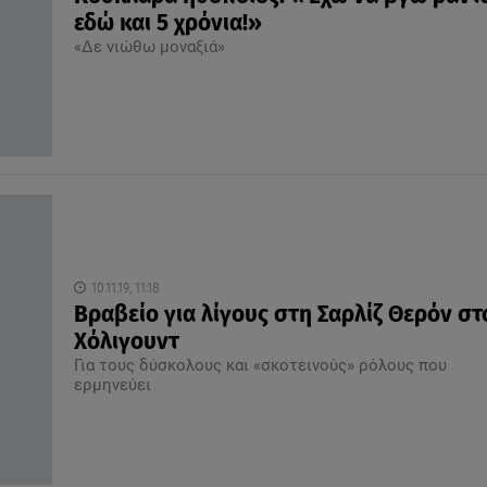
εδώ και 5 χρόνια!»
«Δε νιώθω μοναξιά»
10.11.19, 11:18
Βραβείο για λίγους στη Σαρλίζ Θερόν στ
Χόλιγουντ
Για τους δύσκολους και «σκοτεινούς» ρόλους που
ερμηνεύει