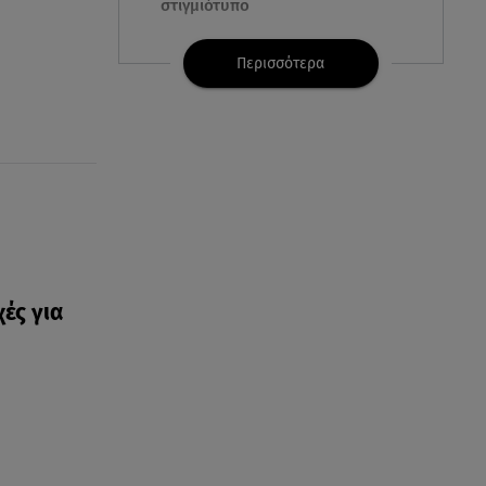
στιγμιότυπο
07.08.26 , 11:13
Περισσότερα
Stars System: Γιορτάζει 20
χρόνια και γίνεται καθημερινό
στο Star
07.08.26 , 11:02
Καινούργιου - Κουτσουμπής:
Αγκαλιασμένοι στα σοκάκια της
Μυκόνου
χές για
07.08.26 , 11:02
Ταϊλάνδη: Μαθητής άνοιξε πυρ
σε σχολείο - Τουλάχιστον 8
νεκροί
07.08.26 , 10:50
Μαρία Μενούνος: Τα
στιγμιότυπα με ελληνικό άρωμα