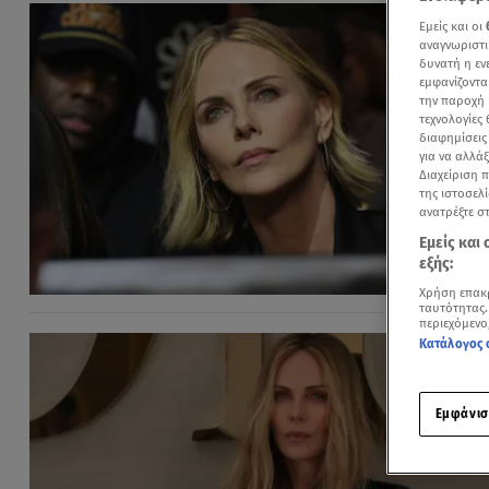
Εμείς και οι
αναγνωριστι
δυνατή η ε
εμφανίζοντα
την παροχή 
τεχνολογίες
διαφημίσεις
για να αλλά
Διαχείριση 
της ιστοσελί
ανατρέξτε σ
Εμείς και
εξής:
Χρήση επακ
ταυτότητας.
περιεχόμενο
Κατάλογος 
Εμφάνισ