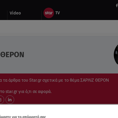
Video
 ΘΕΡΟΝ
 τα άρθρα του Star.gr σχετικά με το θέμα ΣΑΡΛΙΖ ΘΕΡΟΝ
ο star.gr για ό,τι σε αφορά.
μαστε για το απόρρητό σας