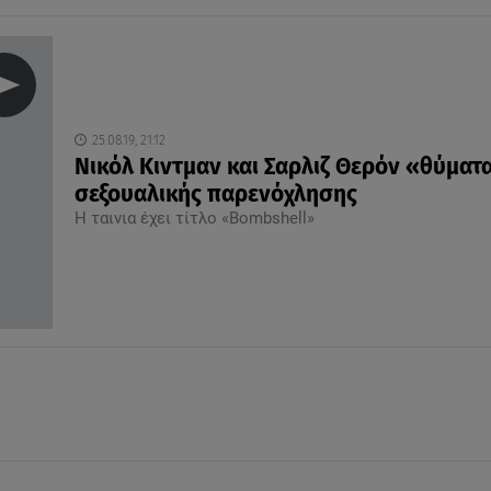
25.08.19, 21:12
Νικόλ Κιντμαν και Σαρλιζ Θερόν «θύματ
σεξουαλικής παρενόχλησης
Η ταινια έχει τίτλο «Bombshell»