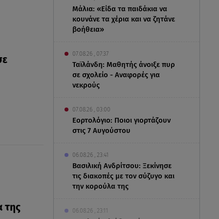
Μάλια: «Είδα τα παιδάκια να
κουνάνε τα χέρια και να ζητάνε
βοήθεια»
07.08.26 , 07:37
σε
Ταϊλάνδη: Μαθητής άνοιξε πυρ
σε σχολείο - Αναφορές για
νεκρούς
07.08.26 , 03:00
Εορτολόγιο: Ποιοι γιορτάζουν
στις 7 Αυγούστου
06.08.26 , 23:41
Βασιλική Ανδρίτσου: Ξεκίνησε
τις διακοπές με τον σύζυγο και
την κορούλα της
α της
06.08.26 , 23:11