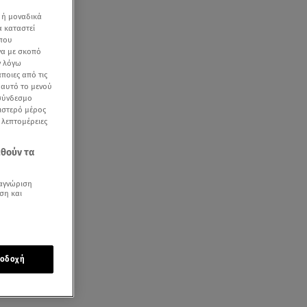
 ή μοναδικά
α καταστεί
 που
να με σκοπό
ν λόγω
ποιες από τις
ε αυτό το μενού
 σύνδεσμο
ριστερό μέρος
ς λεπτομέρειες
εθούν τα
αγνώριση
ση και
οδοχή
α και