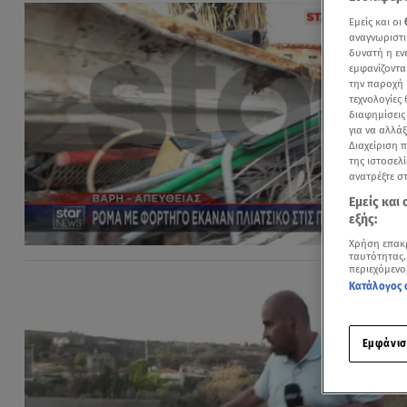
Εμείς και οι
αναγνωριστι
δυνατή η ε
εμφανίζοντα
την παροχή 
τεχνολογίες
διαφημίσεις
για να αλλά
Διαχείριση 
της ιστοσελί
ανατρέξτε σ
Εμείς και
εξής:
Χρήση επακ
ταυτότητας.
περιεχόμενο
Κατάλογος 
Εμφάνισ