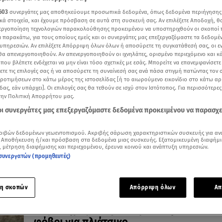
603
συνεργάτες μας αποθηκεύουμε προσωπικά δεδομένα, όπως δεδομένα περιήγησης
κά στοιχεία, και έχουμε πρόσβαση σε αυτά στη συσκευή σας. Αν επιλέξετε Αποδοχή, θ
νεργοποίηση τεχνολογιών παρακολούθησης προκειμένου να υποστηριχθούν οι σκοποί
ι παρακάτω, για τους οποίους εμείς και οι συνεργάτες μας επεξεργαζόμαστε τα δεδομέ
23.01.26, 19:58
υπηρεσιών. Αν επιλέξετε Απόρριψη όλων όλων ή αποσύρετε τη συγκατάθεσή σας, οι ε
Μετά τις πλημμύρες το πλιάτσικο στις
 θα απενεργοποιηθούν. Αν απενεργοποιηθούν οι ιχνηλάτες, ορισμένο περιεχόμενο και κά
 που βλέπετε ενδέχεται να μην είναι τόσο σχετικές με εσάς. Μπορείτε να επανεμφανίσετ
περιουσίες που επλήγησαν
ξετε τις επιλογές σας ή να αποσύρετε τη συναίνεσή σας ανά πάσα στιγμή πατώντας τον
Βάρη: Η κάμερα του Star «συνέλαβε» φορτηγάκι με
προτιμήσεων στο κάτω μέρος της ιστοσελίδας [ή το αιωρούμενο εικονίδιο στο κάτω α
ηλεκτρικές συσκευές
δας, εάν υπάρχει]. Οι επιλογές σας θα τεθούν σε ισχύ στον Ιστότοπος. Για περισσότερε
την Πολιτική Απορρήτου μας.
 οι συνεργάτες μας επεξεργαζόμαστε δεδομένα προκειμένου να παρασχ
ριβών δεδομένων γεωεντοπισμού. Ακριβής σάρωση χαρακτηριστικών συσκευής για αν
 Αποθήκευση ή/και πρόσβαση στα δεδομένα μιας συσκευής. Εξατομικευμένη διαφήμι
, μέτρηση διαφήμισης και περιεχομένου, έρευνα κοινού και ανάπτυξη υπηρεσιών.
συνεργατών (προμηθευτές)
η σκοπών
Απόρριψη όλων
Απ
27.07.25, 19:58
Στις στάχτες το Κρυονέρι – Καμένα σπίτι