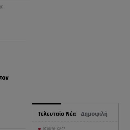
χή
στον
Τελευταία Νέα
Δημοφιλή
07.08.26 , 08:07