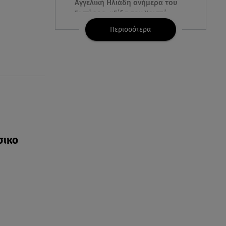
Αγγελική Ηλιάδη ανήμερα του
Σωτήρος: «Είδα τον Χριστό
μπροστά μου!»
Περισσότερα
06.08.26 , 22:39
Γαρυφαλλιά Καληφώνη:
Διακοπές στην Πάρο χωρίς τον
Χρήστο Μάστορα
06.08.26 , 22:12
Στην παραλία η Αποστολία Ζώη:
«Γεμάτη αλμύρα»
σικο
06.08.26 , 22:10
Κλήρωση Τζόκερ 6/8/2026: Οι
τυχεροί αριθμοί για τα
2.500.000 ευρώ
06.08.26 , 22:02
Σύγκρουση τραμ στη Γερμανία: