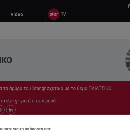
Video
ΙΚΟ
 τα άρθρα του Star.gr σχετικά με το θέμα ΠΛΙΑΤΣΙΚΟ
ο star.gr για ό,τι σε αφορά.
μαστε για το απόρρητό σας