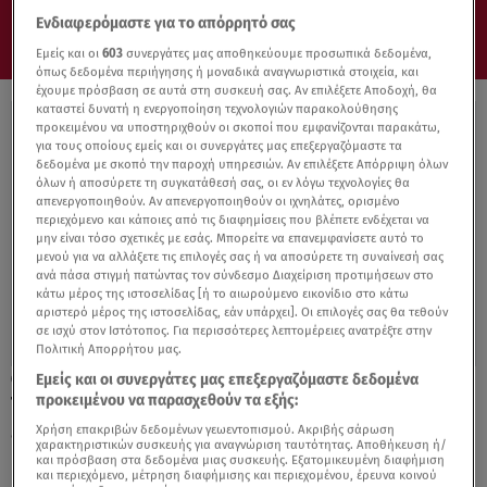
Ενδιαφερόμαστε για το απόρρητό σας
Εμείς και οι
603
συνεργάτες μας αποθηκεύουμε προσωπικά δεδομένα,
όπως δεδομένα περιήγησης ή μοναδικά αναγνωριστικά στοιχεία, και
έχουμε πρόσβαση σε αυτά στη συσκευή σας. Αν επιλέξετε Αποδοχή, θα
καταστεί δυνατή η ενεργοποίηση τεχνολογιών παρακολούθησης
προκειμένου να υποστηριχθούν οι σκοποί που εμφανίζονται παρακάτω,
για τους οποίους εμείς και οι συνεργάτες μας επεξεργαζόμαστε τα
δεδομένα με σκοπό την παροχή υπηρεσιών. Αν επιλέξετε Απόρριψη όλων
όλων ή αποσύρετε τη συγκατάθεσή σας, οι εν λόγω τεχνολογίες θα
απενεργοποιηθούν. Αν απενεργοποιηθούν οι ιχνηλάτες, ορισμένο
περιεχόμενο και κάποιες από τις διαφημίσεις που βλέπετε ενδέχεται να
μην είναι τόσο σχετικές με εσάς. Μπορείτε να επανεμφανίσετε αυτό το
μενού για να αλλάξετε τις επιλογές σας ή να αποσύρετε τη συναίνεσή σας
ανά πάσα στιγμή πατώντας τον σύνδεσμο Διαχείριση προτιμήσεων στο
κάτω μέρος της ιστοσελίδας [ή το αιωρούμενο εικονίδιο στο κάτω
αριστερό μέρος της ιστοσελίδας, εάν υπάρχει]. Οι επιλογές σας θα τεθούν
σε ισχύ στον Ιστότοπος. Για περισσότερες λεπτομέρειες ανατρέξτε στην
Πολιτική Απορρήτου μας.
Εμείς και οι συνεργάτες μας επεξεργαζόμαστε δεδομένα
06.03.22, 08:33
προκειμένου να παρασχεθούν τα εξής:
Τι είναι ο σχολικός και διαδικτυακός
εκφοβισμός-Συμβουλές αντιμετώπισης
Χρήση επακριβών δεδομένων γεωεντοπισμού. Ακριβής σάρωση
χαρακτηριστικών συσκευής για αναγνώριση ταυτότητας. Αποθήκευση ή/
και πρόσβαση στα δεδομένα μιας συσκευής. Εξατομικευμένη διαφήμιση
και περιεχόμενο, μέτρηση διαφήμισης και περιεχομένου, έρευνα κοινού