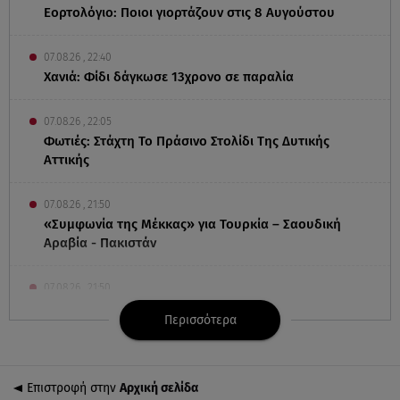
Εορτολόγιο: Ποιοι γιορτάζουν στις 8 Αυγούστου
07.08.26 , 22:40
Χανιά: Φίδι δάγκωσε 13χρονο σε παραλία
07.08.26 , 22:05
Φωτιές: Στάχτη Το Πράσινο Στολίδι Της Δυτικής
Αττικής
07.08.26 , 21:50
«Συμφωνία της Μέκκας» για Τουρκία – Σαουδική
Αραβία - Πακιστάν
07.08.26 , 21:50
Καιρός: Έρχονται ξανά 40άρια - Σε ποιες περιοχές
Περισσότερα
07.08.26 , 21:32
Κρήτη: Τουρίστας ρωτούσε πόσο να πληρώσει για
Επιστροφή στην
Αρχική σελίδα
να ασελγήσει σε 10χρονη