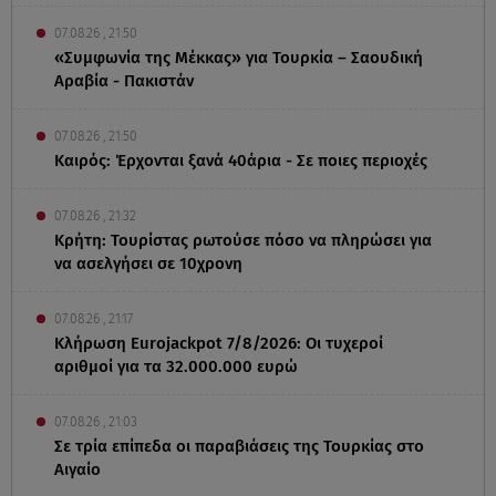
07.08.26 , 21:50
«Συμφωνία της Μέκκας» για Τουρκία – Σαουδική
Αραβία - Πακιστάν
07.08.26 , 21:50
Καιρός: Έρχονται ξανά 40άρια - Σε ποιες περιοχές
07.08.26 , 21:32
Κρήτη: Τουρίστας ρωτούσε πόσο να πληρώσει για
να ασελγήσει σε 10χρονη
07.08.26 , 21:17
Κλήρωση Eurojackpot 7/8/2026: Οι τυχεροί
αριθμοί για τα 32.000.000 ευρώ
07.08.26 , 21:03
Σε τρία επίπεδα οι παραβιάσεις της Τουρκίας στο
Αιγαίο