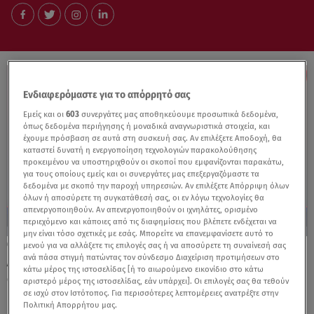
Ενδιαφερόμαστε για το απόρρητό σας
Εμείς και οι
603
συνεργάτες μας αποθηκεύουμε προσωπικά δεδομένα,
όπως δεδομένα περιήγησης ή μοναδικά αναγνωριστικά στοιχεία, και
έχουμε πρόσβαση σε αυτά στη συσκευή σας. Αν επιλέξετε Αποδοχή, θα
καταστεί δυνατή η ενεργοποίηση τεχνολογιών παρακολούθησης
προκειμένου να υποστηριχθούν οι σκοποί που εμφανίζονται παρακάτω,
για τους οποίους εμείς και οι συνεργάτες μας επεξεργαζόμαστε τα
δεδομένα με σκοπό την παροχή υπηρεσιών. Αν επιλέξετε Απόρριψη όλων
όλων ή αποσύρετε τη συγκατάθεσή σας, οι εν λόγω τεχνολογίες θα
απενεργοποιηθούν. Αν απενεργοποιηθούν οι ιχνηλάτες, ορισμένο
περιεχόμενο και κάποιες από τις διαφημίσεις που βλέπετε ενδέχεται να
μην είναι τόσο σχετικές με εσάς. Μπορείτε να επανεμφανίσετε αυτό το
20.09.24, 21:05
μενού για να αλλάξετε τις επιλογές σας ή να αποσύρετε τη συναίνεσή σας
ανά πάσα στιγμή πατώντας τον σύνδεσμο Διαχείριση προτιμήσεων στο
Από ήρωας κατηγορείται ότι έγινε μέλος
κάτω μέρος της ιστοσελίδας [ή το αιωρούμενο εικονίδιο στο κάτω
σπείρας βραβευμένος αστυνομικός!
αριστερό μέρος της ιστοσελίδας, εάν υπάρχει]. Οι επιλογές σας θα τεθούν
σε ισχύ στον Ιστότοπος. Για περισσότερες λεπτομέρειες ανατρέξτε στην
Πολιτική Απορρήτου μας.