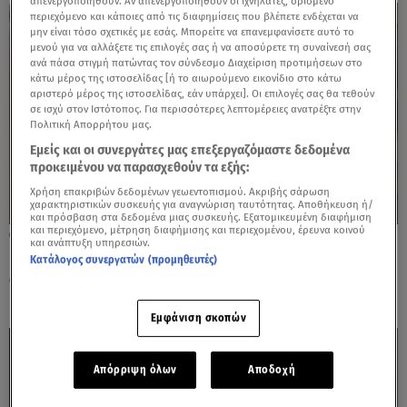
απενεργοποιηθούν. Αν απενεργοποιηθούν οι ιχνηλάτες, ορισμένο
περιεχόμενο και κάποιες από τις διαφημίσεις που βλέπετε ενδέχεται να
μην είναι τόσο σχετικές με εσάς. Μπορείτε να επανεμφανίσετε αυτό το
μενού για να αλλάξετε τις επιλογές σας ή να αποσύρετε τη συναίνεσή σας
ανά πάσα στιγμή πατώντας τον σύνδεσμο Διαχείριση προτιμήσεων στο
κάτω μέρος της ιστοσελίδας [ή το αιωρούμενο εικονίδιο στο κάτω
αριστερό μέρος της ιστοσελίδας, εάν υπάρχει]. Οι επιλογές σας θα τεθούν
σε ισχύ στον Ιστότοπος. Για περισσότερες λεπτομέρειες ανατρέξτε στην
Πολιτική Απορρήτου μας.
Εμείς και οι συνεργάτες μας επεξεργαζόμαστε δεδομένα
προκειμένου να παρασχεθούν τα εξής:
Χρήση επακριβών δεδομένων γεωεντοπισμού. Ακριβής σάρωση
χαρακτηριστικών συσκευής για αναγνώριση ταυτότητας. Αποθήκευση ή/
και πρόσβαση στα δεδομένα μιας συσκευής. Εξατομικευμένη διαφήμιση
και περιεχόμενο, μέτρηση διαφήμισης και περιεχομένου, έρευνα κοινού
24.10.24, 12:37
και ανάπτυξη υπηρεσιών.
Νέλλη Γκίνη: Το IQ 160, ο γιος της κι η
Κατάλογος συνεργατών (προμηθευτές)
σάτιρα του Μάρκου Σεφερλή
Εμφάνιση σκοπών
Απόρριψη όλων
Αποδοχή