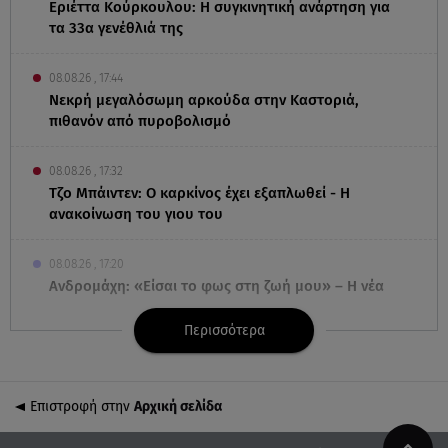
Εριέττα Κούρκουλου: Η συγκινητική ανάρτηση για
τα 33α γενέθλιά της
08.08.26 , 17:44
Νεκρή μεγαλόσωμη αρκούδα στην Καστοριά,
πιθανόν από πυροβολισμό
08.08.26 , 17:32
Τζο Μπάιντεν: Ο καρκίνος έχει εξαπλωθεί - Η
ανακοίνωση του γιου του
08.08.26 , 17:20
Ανδρομάχη: «Είσαι το φως στη ζωή μου» – Η νέα
ανάρτηση με τον γιο της
Περισσότερα
08.08.26 , 16:52
Δανάη Μπακογιάννη: Η κόρη του Κώστα
Μπακογιάννη έκανε πανελλήνιο ρεκόρ
Επιστροφή στην
Αρχική σελίδα