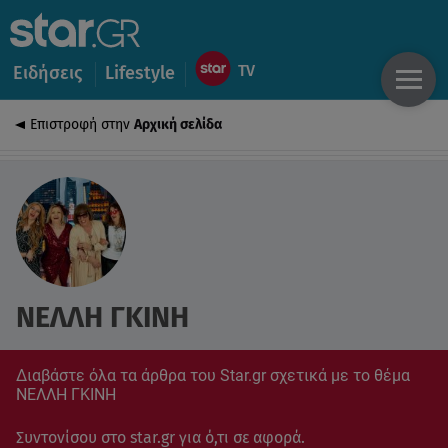
Ειδήσεις
Lifestyle
Επιστροφή στην
Αρχική σελίδα
ΝΕΛΛΗ ΓΚΙΝΗ
Διαβάστε όλα τα άρθρα του Star.gr σχετικά με το θέμα
ΝΕΛΛΗ ΓΚΙΝΗ
Συντονίσου στο star.gr για ό,τι σε αφορά.