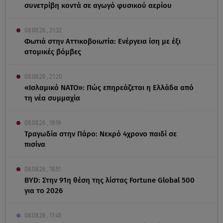
συνετρίβη κοντά σε αγωγό φυσικού αερίου
08.08.26 , 21:32
Φωτιά στην Αττικοβοιωτία: Ενέργεια ίση με έξι
ατομικές βόμβες
08.08.26 , 21:20
«Ισλαμικό ΝΑΤΟ»: Πώς επηρεάζεται η Ελλάδα από
τη νέα συμμαχία
08.08.26 , 19:19
Τραγωδία στην Πάρο: Νεκρό 4χρονο παιδί σε
πισίνα
08.08.26 , 18:51
BYD: Στην 91η θέση της λίστας Fortune Global 500
για το 2026
08.08.26 , 17:45