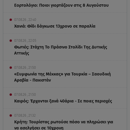
Εορτολόγιο: Ποιοι γιορτάζουν στις 8 Αυγούστου
07.08.26 , 22:40
Χανιά: Φίδι δάγκωσε 13χρονο σε παραλία
07.08.26 , 22:05
Φωτιές: Στάχτη Το Πράσινο Στολίδι Της Δυτικής
Αττικής
07.08.26 , 21:50
«Συμφωνία της Μέκκας» για Τουρκία – Σαουδική
Αραβία - Πακιστάν
07.08.26 , 21:50
Καιρός: Έρχονται ξανά 40άρια - Σε ποιες περιοχές
07.08.26 , 21:32
Κρήτη: Τουρίστας ρωτούσε πόσο να πληρώσει για
να ασελγήσει σε 10χρονη