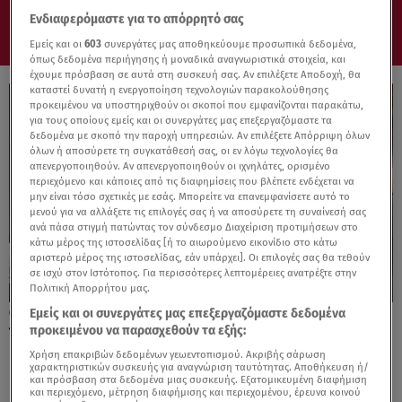
Ενδιαφερόμαστε για το απόρρητό σας
Εμείς και οι
603
συνεργάτες μας αποθηκεύουμε προσωπικά δεδομένα,
όπως δεδομένα περιήγησης ή μοναδικά αναγνωριστικά στοιχεία, και
έχουμε πρόσβαση σε αυτά στη συσκευή σας. Αν επιλέξετε Αποδοχή, θα
καταστεί δυνατή η ενεργοποίηση τεχνολογιών παρακολούθησης
προκειμένου να υποστηριχθούν οι σκοποί που εμφανίζονται παρακάτω,
για τους οποίους εμείς και οι συνεργάτες μας επεξεργαζόμαστε τα
δεδομένα με σκοπό την παροχή υπηρεσιών. Αν επιλέξετε Απόρριψη όλων
όλων ή αποσύρετε τη συγκατάθεσή σας, οι εν λόγω τεχνολογίες θα
απενεργοποιηθούν. Αν απενεργοποιηθούν οι ιχνηλάτες, ορισμένο
περιεχόμενο και κάποιες από τις διαφημίσεις που βλέπετε ενδέχεται να
μην είναι τόσο σχετικές με εσάς. Μπορείτε να επανεμφανίσετε αυτό το
μενού για να αλλάξετε τις επιλογές σας ή να αποσύρετε τη συναίνεσή σας
ανά πάσα στιγμή πατώντας τον σύνδεσμο Διαχείριση προτιμήσεων στο
κάτω μέρος της ιστοσελίδας [ή το αιωρούμενο εικονίδιο στο κάτω
αριστερό μέρος της ιστοσελίδας, εάν υπάρχει]. Οι επιλογές σας θα τεθούν
σε ισχύ στον Ιστότοπος. Για περισσότερες λεπτομέρειες ανατρέξτε στην
Πολιτική Απορρήτου μας.
Εμείς και οι συνεργάτες μας επεξεργαζόμαστε δεδομένα
05.11.24, 10:32
προκειμένου να παρασχεθούν τα εξής:
Το «Μουσείο της χρονιάς» της Ευρώπης
βρίσκεται στην Ελλάδα!
Χρήση επακριβών δεδομένων γεωεντοπισμού. Ακριβής σάρωση
χαρακτηριστικών συσκευής για αναγνώριση ταυτότητας. Αποθήκευση ή/
και πρόσβαση στα δεδομένα μιας συσκευής. Εξατομικευμένη διαφήμιση
και περιεχόμενο, μέτρηση διαφήμισης και περιεχομένου, έρευνα κοινού