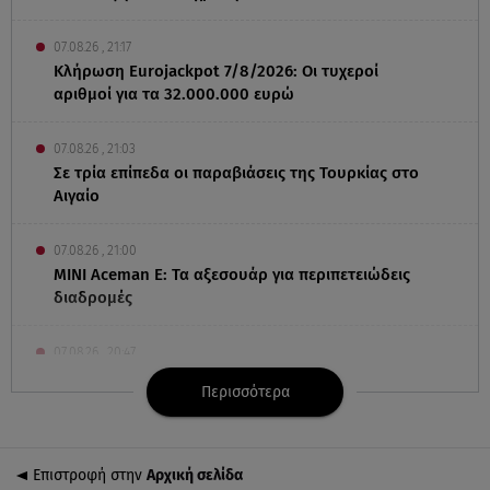
07.08.26 , 21:17
Κλήρωση Eurojackpot 7/8/2026: Οι τυχεροί
αριθμοί για τα 32.000.000 ευρώ
07.08.26 , 21:03
Σε τρία επίπεδα οι παραβιάσεις της Τουρκίας στο
Αιγαίο
07.08.26 , 21:00
MINI Aceman E: Τα αξεσουάρ για περιπετειώδεις
διαδρομές
07.08.26 , 20:47
Χανιά: Νεκρή βρέθηκε αγνοούμενη - Ξέφυγε από
Περισσότερα
αστυνομικούς που την εντόπισαν
07.08.26 , 20:18
Επιστροφή στην
Αρχική σελίδα
Μυστράς: Κρίσιμος για το κατηγορητήριο ο χρόνος