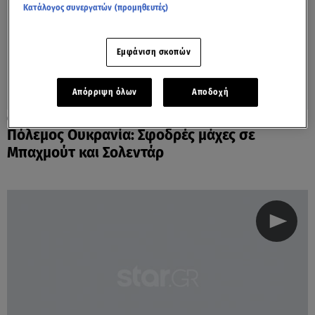
Κατάλογος συνεργατών (προμηθευτές)
Εμφάνιση σκοπών
Απόρριψη όλων
Αποδοχή
03.11.22, 07:52
Πόλεμος Ουκρανία: Σφοδρές μάχες σε
Μπαχμούτ και Σολεντάρ