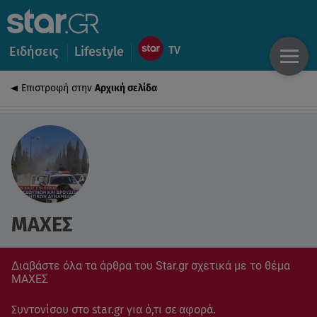
Ειδήσεις
Lifestyle
Επιστροφή στην
Αρχική σελίδα
ΜΑΧΕΣ
Διαβάστε όλα τα άρθρα του Star.gr σχετικά με το θέμα
ΜΑΧΕΣ
Συντονίσου στο star.gr για ό,τι σε αφορά.