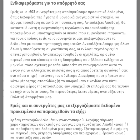
Ενδιαφερόμαστε για το απόρρητό σας
Εμείς και οι
603
συνεργάτες μας αποθηκεύουμε προσωπικά δεδομένα,
όπως δεδομένα περιήγησης ή μοναδικά αναγνωριστικά στοιχεία, και
έχουμε πρόσβαση σε αυτά στη συσκευή σας. Αν επιλέξετε Αποδοχή, θα
καταστεί δυνατή η ενεργοποίηση τεχνολογιών παρακολούθησης
προκειμένου να υποστηριχθούν οι σκοποί που εμφανίζονται παρακάτω,
για τους οποίους εμείς και οι συνεργάτες μας επεξεργαζόμαστε τα
δεδομένα με σκοπό την παροχή υπηρεσιών. Αν επιλέξετε Απόρριψη όλων
όλων ή αποσύρετε τη συγκατάθεσή σας, οι εν λόγω τεχνολογίες θα
απενεργοποιηθούν. Αν απενεργοποιηθούν οι ιχνηλάτες, ορισμένο
περιεχόμενο και κάποιες από τις διαφημίσεις που βλέπετε ενδέχεται να
μην είναι τόσο σχετικές με εσάς. Μπορείτε να επανεμφανίσετε αυτό το
μενού για να αλλάξετε τις επιλογές σας ή να αποσύρετε τη συναίνεσή σας
ανά πάσα στιγμή πατώντας τον σύνδεσμο Διαχείριση προτιμήσεων στο
κάτω μέρος της ιστοσελίδας [ή το αιωρούμενο εικονίδιο στο κάτω
04.12.22, 13:06
αριστερό μέρος της ιστοσελίδας, εάν υπάρχει]. Οι επιλογές σας θα τεθούν
Δεκεμβριανά: Το ξεκίνημα της εμφύλιας
σε ισχύ στον Ιστότοπος. Για περισσότερες λεπτομέρειες ανατρέξτε στην
σύγκρουσης
Πολιτική Απορρήτου μας.
Εμείς και οι συνεργάτες μας επεξεργαζόμαστε δεδομένα
προκειμένου να παρασχεθούν τα εξής:
Χρήση επακριβών δεδομένων γεωεντοπισμού. Ακριβής σάρωση
χαρακτηριστικών συσκευής για αναγνώριση ταυτότητας. Αποθήκευση ή/
και πρόσβαση στα δεδομένα μιας συσκευής. Εξατομικευμένη διαφήμιση
και περιεχόμενο, μέτρηση διαφήμισης και περιεχομένου, έρευνα κοινού
και ανάπτυξη υπηρεσιών.