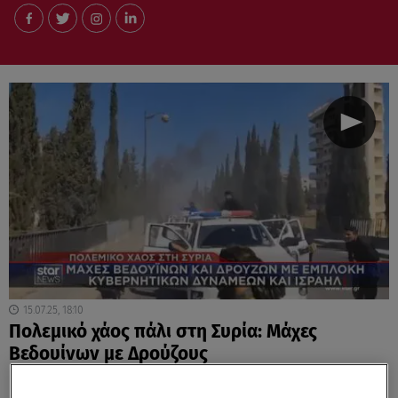
15.07.25, 18:10
Πολεμικό χάος πάλι στη Συρία: Μάχες
Βεδουίνων με Δρούζους