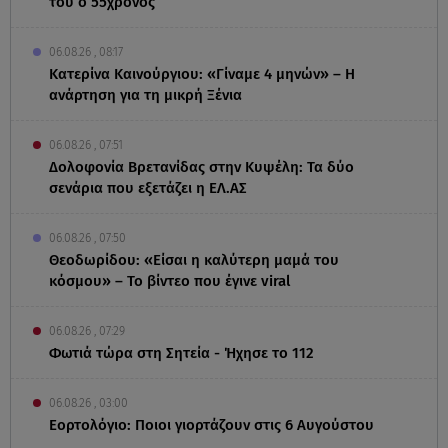
του ο 55χρονος
06.08.26 , 08:17
Κατερίνα Καινούργιου: «Γίναμε 4 μηνών» – Η
ανάρτηση για τη μικρή Ξένια
06.08.26 , 07:51
Δολοφονία Βρετανίδας στην Κυψέλη: Τα δύο
σενάρια που εξετάζει η ΕΛ.ΑΣ
06.08.26 , 07:50
Θεοδωρίδου: «Είσαι η καλύτερη μαμά του
κόσμου» – Το βίντεο που έγινε viral
06.08.26 , 07:29
Φωτιά τώρα στη Σητεία - Ήχησε το 112
06.08.26 , 03:00
Εορτολόγιο: Ποιοι γιορτάζουν στις 6 Αυγούστου