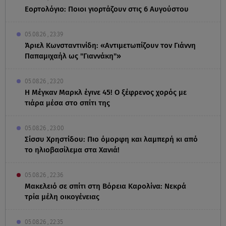
Εορτολόγιο: Ποιοι γιορτάζουν στις 6 Αυγούστου
05.08.26 , 23:39
Άριελ Κωνσταντινίδη: «Αντιμετωπίζουν τον Γιάννη
Παπαμιχαήλ ως "Γιαννάκη"»
05.08.26 , 23:20
Η Μέγκαν Μαρκλ έγινε 45! Ο ξέφρενος χορός με
τιάρα μέσα στο σπίτι της
05.08.26 , 23:00
Σίσσυ Χρηστίδου: Πιο όμορφη και λαμπερή κι από
το ηλιοβασίλεμα στα Χανιά!
05.08.26 , 22:36
Μακελειό σε σπίτι στη Βόρεια Καρολίνα: Νεκρά
τρία μέλη οικογένειας
05.08.26 , 22:35