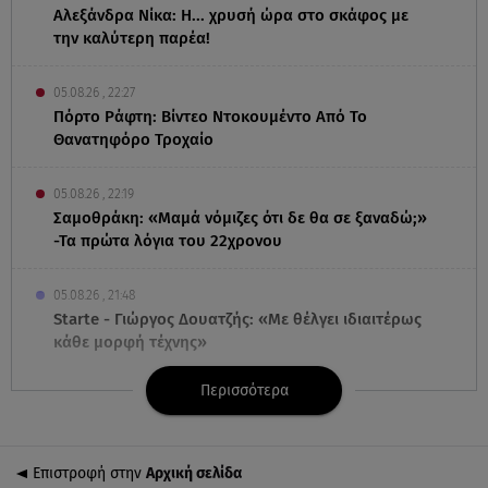
Αλεξάνδρα Νίκα: Η... χρυσή ώρα στο σκάφος με
την καλύτερη παρέα!
05.08.26 , 22:27
Πόρτο Ράφτη: Bίντεο Ντοκουμέντο Από Το
Θανατηφόρο Τροχαίο
05.08.26 , 22:19
Σαμοθράκη: «Μαμά νόμιζες ότι δε θα σε ξαναδώ;»
-Τα πρώτα λόγια του 22χρονου
05.08.26 , 21:48
Starte - Γιώργος Δουατζής: «Με θέλγει ιδιαιτέρως
κάθε μορφή τέχνης»
Περισσότερα
05.08.26 , 21:41
«Στην κόψη του ξυραφιού» οι συνομιλίες ΗΠΑ –
Ιράν
Επιστροφή στην
Αρχική σελίδα