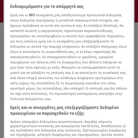
Ενδιαφερόμαστε για το απόρρητό σας
Εμείς και οι
603
συνεργάτες μας αποθηκεύουμε προσωπικά δεδομένα,
όπως δεδομένα περιήγησης ή μοναδικά αναγνωριστικά στοιχεία, και
έχουμε πρόσβαση σε αυτά στη συσκευή σας. Αν επιλέξετε Αποδοχή, θα
καταστεί δυνατή η ενεργοποίηση τεχνολογιών παρακολούθησης
προκειμένου να υποστηριχθούν οι σκοποί που εμφανίζονται παρακάτω,
για τους οποίους εμείς και οι συνεργάτες μας επεξεργαζόμαστε τα
δεδομένα με σκοπό την παροχή υπηρεσιών. Αν επιλέξετε Απόρριψη όλων
όλων ή αποσύρετε τη συγκατάθεσή σας, οι εν λόγω τεχνολογίες θα
απενεργοποιηθούν. Αν απενεργοποιηθούν οι ιχνηλάτες, ορισμένο
περιεχόμενο και κάποιες από τις διαφημίσεις που βλέπετε ενδέχεται να
μην είναι τόσο σχετικές με εσάς. Μπορείτε να επανεμφανίσετε αυτό το
μενού για να αλλάξετε τις επιλογές σας ή να αποσύρετε τη συναίνεσή σας
ανά πάσα στιγμή πατώντας τον σύνδεσμο Διαχείριση προτιμήσεων στο
κάτω μέρος της ιστοσελίδας [ή το αιωρούμενο εικονίδιο στο κάτω
αριστερό μέρος της ιστοσελίδας, εάν υπάρχει]. Οι επιλογές σας θα τεθούν
σε ισχύ στον Ιστότοπος. Για περισσότερες λεπτομέρειες ανατρέξτε στην
Πολιτική Απορρήτου μας.
Εμείς και οι συνεργάτες μας επεξεργαζόμαστε δεδομένα
02.04.23, 19:57
προκειμένου να παρασχεθούν τα εξής:
MasterClass 2023: 3 συνταγές με μαγιάτικο
ψάρι από τον Γιώργο Σαμοΐλη
Χρήση επακριβών δεδομένων γεωεντοπισμού. Ακριβής σάρωση
χαρακτηριστικών συσκευής για αναγνώριση ταυτότητας. Αποθήκευση ή/
και πρόσβαση στα δεδομένα μιας συσκευής. Εξατομικευμένη διαφήμιση
και περιεχόμενο, μέτρηση διαφήμισης και περιεχομένου, έρευνα κοινού