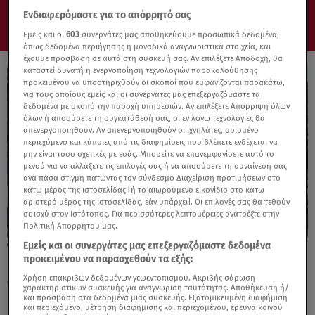
Ενδιαφερόμαστε για το απόρρητό σας
Εμείς και οι
603
συνεργάτες μας αποθηκεύουμε προσωπικά δεδομένα,
όπως δεδομένα περιήγησης ή μοναδικά αναγνωριστικά στοιχεία, και
έχουμε πρόσβαση σε αυτά στη συσκευή σας. Αν επιλέξετε Αποδοχή, θα
καταστεί δυνατή η ενεργοποίηση τεχνολογιών παρακολούθησης
προκειμένου να υποστηριχθούν οι σκοποί που εμφανίζονται παρακάτω,
για τους οποίους εμείς και οι συνεργάτες μας επεξεργαζόμαστε τα
δεδομένα με σκοπό την παροχή υπηρεσιών. Αν επιλέξετε Απόρριψη όλων
όλων ή αποσύρετε τη συγκατάθεσή σας, οι εν λόγω τεχνολογίες θα
απενεργοποιηθούν. Αν απενεργοποιηθούν οι ιχνηλάτες, ορισμένο
περιεχόμενο και κάποιες από τις διαφημίσεις που βλέπετε ενδέχεται να
μην είναι τόσο σχετικές με εσάς. Μπορείτε να επανεμφανίσετε αυτό το
μενού για να αλλάξετε τις επιλογές σας ή να αποσύρετε τη συναίνεσή σας
ανά πάσα στιγμή πατώντας τον σύνδεσμο Διαχείριση προτιμήσεων στο
κάτω μέρος της ιστοσελίδας [ή το αιωρούμενο εικονίδιο στο κάτω
αριστερό μέρος της ιστοσελίδας, εάν υπάρχει]. Οι επιλογές σας θα τεθούν
σε ισχύ στον Ιστότοπος. Για περισσότερες λεπτομέρειες ανατρέξτε στην
Πολιτική Απορρήτου μας.
Εμείς και οι συνεργάτες μας επεξεργαζόμαστε δεδομένα
10.06.25, 21:12
προκειμένου να παρασχεθούν τα εξής:
Άγιος Στέφανος: Εργάτης που κλάδευε
έπεσε στις γραμμές του τρένου!
Χρήση επακριβών δεδομένων γεωεντοπισμού. Ακριβής σάρωση
χαρακτηριστικών συσκευής για αναγνώριση ταυτότητας. Αποθήκευση ή/
και πρόσβαση στα δεδομένα μιας συσκευής. Εξατομικευμένη διαφήμιση
και περιεχόμενο, μέτρηση διαφήμισης και περιεχομένου, έρευνα κοινού