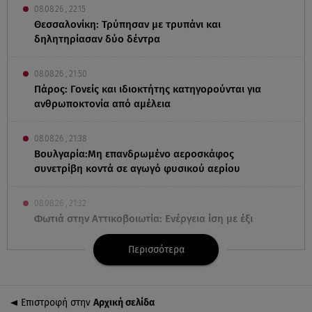
08.08.26 , 22:15
Θεσσαλονίκη: Τρύπησαν με τρυπάνι και
δηλητηρίασαν δύο δέντρα
08.08.26 , 21:50
Πάρος: Γονείς και ιδιοκτήτης κατηγορούνται για
ανθρωποκτονία από αμέλεια
08.08.26 , 21:38
Βουλγαρία:Μη επανδρωμένο αεροσκάφος
συνετρίβη κοντά σε αγωγό φυσικού αερίου
08.08.26 , 21:32
Φωτιά στην Αττικοβοιωτία: Ενέργεια ίση με έξι
ατομικές βόμβες
Περισσότερα
08.08.26 , 21:20
«Ισλαμικό ΝΑΤΟ»: Πώς επηρεάζεται η Ελλάδα από
τη νέα συμμαχία
Επιστροφή στην
Αρχική σελίδα