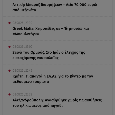
Αττική: Μπαράζ διαρρήξεων – Λεία 70.000 ευρώ
από μεζονέτα
08.08.26 , 23:30
Greek Mafia: Χειροπέδες σε «Πίτμπουλ» και
«Μπουλντόγκ»
08.08.26 , 23:00
Στενά του Ορμούζ: Στο Ιράν ο έλεγχος της
εισερχόμενης ναυσιπλοΐας
08.08.26 , 22:45
Κρήτη: Τι απαντά η ΕΛ.ΑΣ. για το βίντεο με τον
μεθυσμένο τουρίστα
08.08.26 , 22:33
Αλεξανδρούπολη: Ανασύρθηκε χωρίς τις αισθήσεις
του ηλικιωμένος από πηγάδι