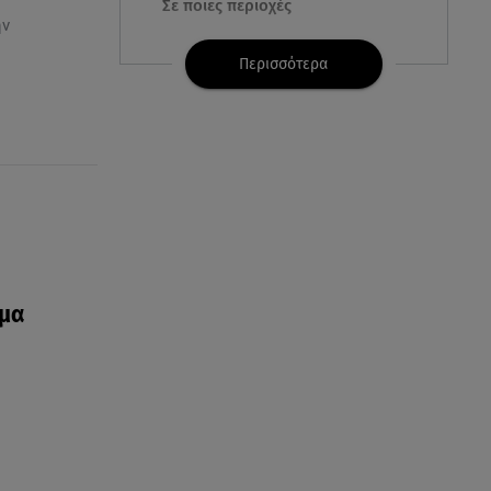
Σε ποιες περιοχές
ην
07.08.26 , 16:00
Περισσότερα
Ανακάλυψε ξανά τη δύναμή
σου: μην σε τρομάζει η μυϊκή
απώλεια
07.08.26 , 15:24
Ιωάννα Τούνη - Δημήτρης
Σπυριδωνίδης: Η throwback
φωτογραφία από την Ίμπιζα
ομα
07.08.26 , 15:21
Toyota C-HR: Δέκα χρόνια
ξεχωριστής καινοτομίας και
επιτυχίας
07.08.26 , 15:09
Τροχαίο Σέρρες: «Δεν πρόλαβα
να κάνω κάτι κι έπεσε πάνω