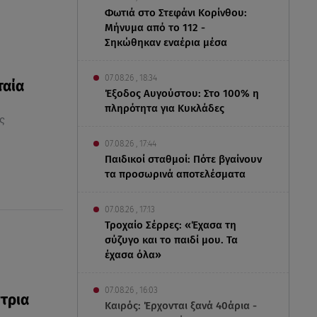
Φωτιά στο Στεφάνι Κορίνθου:
Μήνυμα από το 112 -
Σηκώθηκαν εναέρια μέσα
07.08.26 , 18:34
ταία
Έξοδος Αυγούστου: Στο 100% η
πληρότητα για Κυκλάδες
ς
07.08.26 , 17:44
Παιδικοί σταθμοί: Πότε βγαίνουν
τα προσωρινά αποτελέσματα
07.08.26 , 17:13
Τροχαίο Σέρρες: «Έχασα τη
σύζυγο και το παιδί μου. Τα
έχασα όλα»
07.08.26 , 16:03
τρια
Καιρός: Έρχονται ξανά 40άρια -