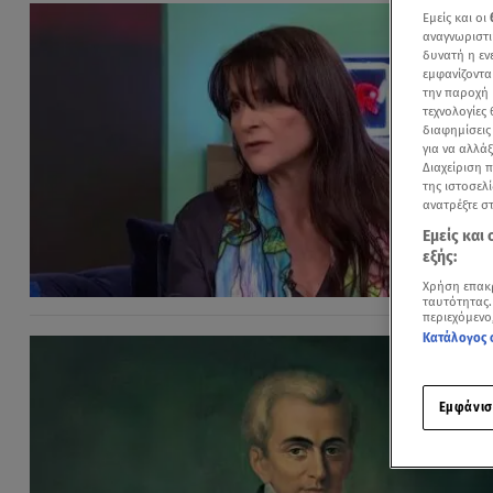
Εμείς και οι
αναγνωριστι
δυνατή η ε
εμφανίζοντα
την παροχή 
τεχνολογίες
διαφημίσεις
για να αλλά
Διαχείριση 
της ιστοσελί
ανατρέξτε σ
Εμείς και
εξής:
Χρήση επακ
ταυτότητας.
περιεχόμενο
Κατάλογος 
Εμφάνισ