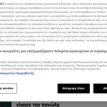
603
συνεργάτες μας αποθηκεύουμε προσωπικά δεδομένα, όπως δεδομένα περιήγησης
κά στοιχεία, και έχουμε πρόσβαση σε αυτά στη συσκευή σας. Αν επιλέξετε Αποδοχή, θ
νεργοποίηση τεχνολογιών παρακολούθησης προκειμένου να υποστηριχθούν οι σκοποί
ι παρακάτω, για τους οποίους εμείς και οι συνεργάτες μας επεξεργαζόμαστε τα δεδομέ
υπηρεσιών. Αν επιλέξετε Απόρριψη όλων όλων ή αποσύρετε τη συγκατάθεσή σας, οι ε
17.02.26, 18:50
 θα απενεργοποιηθούν. Αν απενεργοποιηθούν οι ιχνηλάτες, ορισμένο περιεχόμενο και κά
Ναταλία Καποδίστρια: «Όλο το αρχείο τ
 που βλέπετε ενδέχεται να μην είναι τόσο σχετικές με εσάς. Μπορείτε να επανεμφανίσετ
ξετε τις επιλογές σας ή να αποσύρετε τη συναίνεσή σας ανά πάσα στιγμή πατώντας τον
Καποδίστρια καταστράφηκε από φωτιά
προτιμήσεων στο κάτω μέρος της ιστοσελίδας [ή το αιωρούμενο εικονίδιο στο κάτω α
Όσα αποκάλυψε η γνωστή ηθοποιός στο Στούντιο 4
δας, εάν υπάρχει]. Οι επιλογές σας θα τεθούν σε ισχύ στον Ιστότοπος. Για περισσότερε
την Πολιτική Απορρήτου μας.
 οι συνεργάτες μας επεξεργαζόμαστε δεδομένα προκειμένου να παρασχ
ριβών δεδομένων γεωεντοπισμού. Ακριβής σάρωση χαρακτηριστικών συσκευής για αν
 Αποθήκευση ή/και πρόσβαση στα δεδομένα μιας συσκευής. Εξατομικευμένη διαφήμι
, μέτρηση διαφήμισης και περιεχομένου, έρευνα κοινού και ανάπτυξη υπηρεσιών.
συνεργατών (προμηθευτές)
η σκοπών
Απόρριψη όλων
Απ
11.02.26, 09:03
Πώς ο Καποδίστριας έκλεισε τις εκκλησί
νίκησε την πανώλη