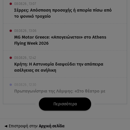
08.08.26 , 13:07
Σέρρες: Απόσπαση προσοχής ή απειρία πίσω από
το φονικό τροχαίο
08.08.26 , 13:06
MG Motor Greece: «Απογειώνεται» στο Athens
Flying Week 2026
08.08.26 , 12:42
Κρήτη: Η Αστυνομία διαψεύδει την απόπειρα
ασέλγειας σε ανήλικη
08.08.26 , 12:30
Πρωταγωνίστρια της Λάμψης: «Στο θέατρο με
σνόμπαραν πάρα πολύ»
Περισσότερα
08.08.26 , 12:15
Κυψέλη: «Ο 26χρονος είχε γυρίσει την πλάτη του
στον χριστιανισμό»
Επιστροφή στην
Αρχική σελίδα