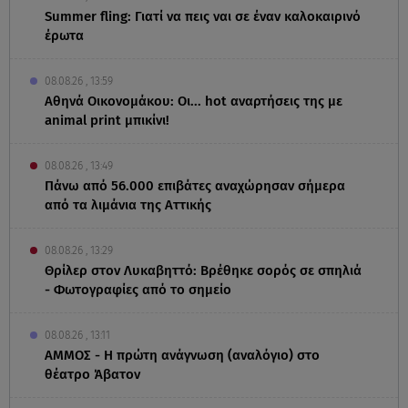
Summer fling: Γιατί να πεις ναι σε έναν καλοκαιρινό
έρωτα
08.08.26 , 13:59
Αθηνά Οικονομάκου: Οι... hot αναρτήσεις της με
animal print μπικίνι!
08.08.26 , 13:49
Πάνω από 56.000 επιβάτες αναχώρησαν σήμερα
από τα λιμάνια της Αττικής
08.08.26 , 13:29
Θρίλερ στον Λυκαβηττό: Βρέθηκε σορός σε σπηλιά
- Φωτογραφίες από το σημείο
08.08.26 , 13:11
ΑΜΜΟΣ - Η πρώτη ανάγνωση (αναλόγιο) στο
θέατρο Άβατον