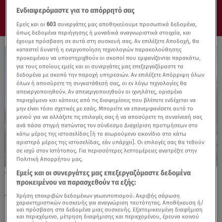
Ενδιαφερόμαστε για το απόρρητό σας
Εμείς και οι
603
συνεργάτες μας αποθηκεύουμε προσωπικά δεδομένα,
όπως δεδομένα περιήγησης ή μοναδικά αναγνωριστικά στοιχεία, και
έχουμε πρόσβαση σε αυτά στη συσκευή σας. Αν επιλέξετε Αποδοχή, θα
καταστεί δυνατή η ενεργοποίηση τεχνολογιών παρακολούθησης
προκειμένου να υποστηριχθούν οι σκοποί που εμφανίζονται παρακάτω,
για τους οποίους εμείς και οι συνεργάτες μας επεξεργαζόμαστε τα
δεδομένα με σκοπό την παροχή υπηρεσιών. Αν επιλέξετε Απόρριψη όλων
όλων ή αποσύρετε τη συγκατάθεσή σας, οι εν λόγω τεχνολογίες θα
απενεργοποιηθούν. Αν απενεργοποιηθούν οι ιχνηλάτες, ορισμένο
περιεχόμενο και κάποιες από τις διαφημίσεις που βλέπετε ενδέχεται να
μην είναι τόσο σχετικές με εσάς. Μπορείτε να επανεμφανίσετε αυτό το
μενού για να αλλάξετε τις επιλογές σας ή να αποσύρετε τη συναίνεσή σας
ανά πάσα στιγμή πατώντας τον σύνδεσμο Διαχείριση προτιμήσεων στο
κάτω μέρος της ιστοσελίδας [ή το αιωρούμενο εικονίδιο στο κάτω
αριστερό μέρος της ιστοσελίδας, εάν υπάρχει]. Οι επιλογές σας θα τεθούν
σε ισχύ στον Ιστότοπος. Για περισσότερες λεπτομέρειες ανατρέξτε στην
Πολιτική Απορρήτου μας.
Εμείς και οι συνεργάτες μας επεξεργαζόμαστε δεδομένα
10.10.25, 09:08
προκειμένου να παρασχεθούν τα εξής:
Ελιά ετών... 2000! Ο γηραιότερος μάρτυρας
της Επανάστασης στην Πελοπόννησο
Χρήση επακριβών δεδομένων γεωεντοπισμού. Ακριβής σάρωση
χαρακτηριστικών συσκευής για αναγνώριση ταυτότητας. Αποθήκευση ή/
και πρόσβαση στα δεδομένα μιας συσκευής. Εξατομικευμένη διαφήμιση
και περιεχόμενο, μέτρηση διαφήμισης και περιεχομένου, έρευνα κοινού