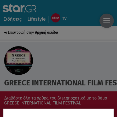
Ειδήσεις
Lifestyle
Επιστροφή στην
Αρχική σελίδα
GREECE INTERNATIONAL FILM FES
Διαβάστε όλα τα άρθρα του Star.gr σχετικά με το θέμα
GREECE INTERNATIONAL FILM FESTIVAL
Συντονίσου στο star.gr για ό,τι σε αφορά.