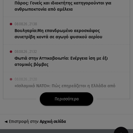
Πάρος: Γονείς και ιδιοκτήτης κατηγορούνται για
ανθρωποκτονία από αμέλεια
08.08.26 , 21:38
Βουλγαρία:Μη επανδρωμένο αεροσκάφος
συνετρίβη κοντά σε αγωγό φυσικού αερίου
08.08.26 , 21:32
Φωτιά στην Αττικοβοιωτία: Ενέργεια ίση με έξι
ατομικές βόμβες
08.08.26 , 21:20
«Ισλαμικό ΝΑΤΟ»: Πώς επηρεάζεται η Ελλάδα από
τη νέα συμμαχία
Περισσότερα
08.08.26 , 19:19
Τραγωδία στην Πάρο: Νεκρό 4χρονο παιδί σε
πισίνα
Επιστροφή στην
Αρχική σελίδα