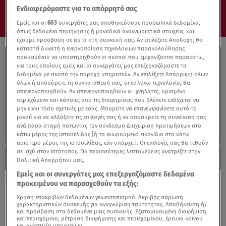
Ενδιαφερόμαστε για το απόρρητό σας
Εμείς και οι
603
συνεργάτες μας αποθηκεύουμε προσωπικά δεδομένα,
όπως δεδομένα περιήγησης ή μοναδικά αναγνωριστικά στοιχεία, και
έχουμε πρόσβαση σε αυτά στη συσκευή σας. Αν επιλέξετε Αποδοχή, θα
καταστεί δυνατή η ενεργοποίηση τεχνολογιών παρακολούθησης
προκειμένου να υποστηριχθούν οι σκοποί που εμφανίζονται παρακάτω,
για τους οποίους εμείς και οι συνεργάτες μας επεξεργαζόμαστε τα
δεδομένα με σκοπό την παροχή υπηρεσιών. Αν επιλέξετε Απόρριψη όλων
όλων ή αποσύρετε τη συγκατάθεσή σας, οι εν λόγω τεχνολογίες θα
απενεργοποιηθούν. Αν απενεργοποιηθούν οι ιχνηλάτες, ορισμένο
περιεχόμενο και κάποιες από τις διαφημίσεις που βλέπετε ενδέχεται να
μην είναι τόσο σχετικές με εσάς. Μπορείτε να επανεμφανίσετε αυτό το
μενού για να αλλάξετε τις επιλογές σας ή να αποσύρετε τη συναίνεσή σας
ανά πάσα στιγμή πατώντας τον σύνδεσμο Διαχείριση προτιμήσεων στο
κάτω μέρος της ιστοσελίδας [ή το αιωρούμενο εικονίδιο στο κάτω
αριστερό μέρος της ιστοσελίδας, εάν υπάρχει]. Οι επιλογές σας θα τεθούν
σε ισχύ στον Ιστότοπος. Για περισσότερες λεπτομέρειες ανατρέξτε στην
Πολιτική Απορρήτου μας.
Εμείς και οι συνεργάτες μας επεξεργαζόμαστε δεδομένα
28.01.24, 14:03
προκειμένου να παρασχεθούν τα εξής:
Film Festival με ελεύθερη είσοδο!
Χρήση επακριβών δεδομένων γεωεντοπισμού. Ακριβής σάρωση
χαρακτηριστικών συσκευής για αναγνώριση ταυτότητας. Αποθήκευση ή/
και πρόσβαση στα δεδομένα μιας συσκευής. Εξατομικευμένη διαφήμιση
και περιεχόμενο, μέτρηση διαφήμισης και περιεχομένου, έρευνα κοινού
και ανάπτυξη υπηρεσιών.