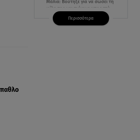
Μάλια: Βούτηξε για να σώσει τη
φίλη της και πνίγηκε μπροστά
στα παιδιά της
Περισσότερα
06.08.26 , 10:06
Η Δανάη Παππά κάνει διακοπές
στην Εύβοια, χωρίς κανένα...
«πρέπει»!
06.08.26 , 10:00
Eύκολη νηστίσιμη συνταγή για
γαριδομακαρονάδα με λευκή
σάλτσα
έπαθλο
06.08.26 , 09:56
Η Ελένη Μενεγάκη στο
Φισκάρδο! Το look και η
βεντάλια που δεν αποχωρίστηκε
06.08.26 , 09:17