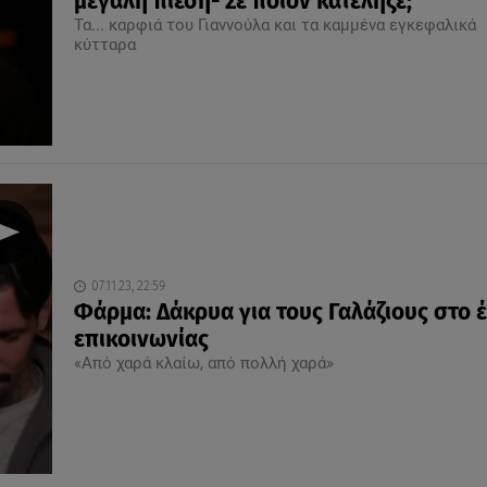
μεγάλη πίεση- Σε ποιον κατέληξε;
Τα... καρφιά του Γιαννούλα και τα καμμένα εγκεφαλικά
κύτταρα
07.11.23, 22:59
Φάρμα: Δάκρυα για τους Γαλάζιους στο 
επικοινωνίας
«Από χαρά κλαίω, από πολλή χαρά»