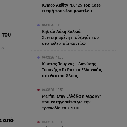
Kymco Agility NX 125 Τοp Case:
Η τιμή του νέου μοντέλου
06.08.26 , 11:16
Κηδεία Λάκη Χαλκιά:
 του
Συντετριμμένη η σύζυγός του
στο τελευταίο «αντίο»
 ο
06.08.26 , 11:00
Κώστας Τουρνάς - Διονύσης
Τσακνής «Το Ροκ το Ελληνικό»,
στο Θέατρο Άλσος
06.08.26 , 10:52
Marfin: Στην Ελλάδα η 46χρονη
που κατηγορείται για την
τραγωδία του 2010
α από
06.08.26 , 10:33