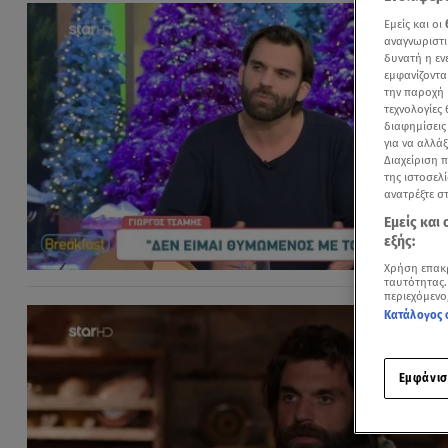
Εμείς και οι
αναγνωριστι
δυνατή η ε
εμφανίζοντα
την παροχή 
τεχνολογίες
διαφημίσεις
για να αλλά
Διαχείριση 
της ιστοσελί
ανατρέξτε σ
Εμείς και
εξής:
Χρήση επακ
ταυτότητας.
περιεχόμενο
Κατάλογος 
Εμφάνισ