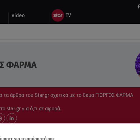
Video
ΟΣ ΦΑΡΜΑ
α τα άρθρα του Star.gr σχετικά με το θέμα ΓΙΩΡΓΟΣ ΦΑΡΜΑ
ο star.gr για ό,τι σε αφορά.
μαστε για το απόρρητό σας