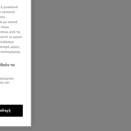
 ή μοναδικά
α καταστεί
 που
να με σκοπό
ν λόγω
ποιες από τις
ε αυτό το μενού
 σύνδεσμο
ήρα
ριστερό μέρος
ς λεπτομέρειες
εθούν τα
αγνώριση
ση και
οδοχή