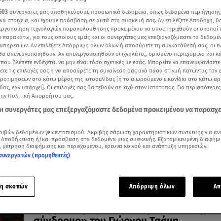
603
συνεργάτες μας αποθηκεύουμε προσωπικά δεδομένα, όπως δεδομένα περιήγησης
κά στοιχεία, και έχουμε πρόσβαση σε αυτά στη συσκευή σας. Αν επιλέξετε Αποδοχή, θ
νεργοποίηση τεχνολογιών παρακολούθησης προκειμένου να υποστηριχθούν οι σκοποί
ι παρακάτω, για τους οποίους εμείς και οι συνεργάτες μας επεξεργαζόμαστε τα δεδομέ
15.12.23, 11:48
υπηρεσιών. Αν επιλέξετε Απόρριψη όλων όλων ή αποσύρετε τη συγκατάθεσή σας, οι ε
Φάρμα Γιώργος Τσάμης: Ο Παρλάντζας
 θα απενεργοποιηθούν. Αν απενεργοποιηθούν οι ιχνηλάτες, ορισμένο περιεχόμενο και κά
 που βλέπετε ενδέχεται να μην είναι τόσο σχετικές με εσάς. Μπορείτε να επανεμφανίσετ
επιβάλλεται εξουσιαστικά στον χώρο
ξετε τις επιλογές σας ή να αποσύρετε τη συναίνεσή σας ανά πάσα στιγμή πατώντας τον
«Οι συμπαίκτες μου άλλαξαν συμπεριφορά από όταν π
προτιμήσεων στο κάτω μέρος της ιστοσελίδας [ή το αιωρούμενο εικονίδιο στο κάτω α
την ασυλία».
δας, εάν υπάρχει]. Οι επιλογές σας θα τεθούν σε ισχύ στον Ιστότοπος. Για περισσότερε
την Πολιτική Απορρήτου μας.
 οι συνεργάτες μας επεξεργαζόμαστε δεδομένα προκειμένου να παρασχ
ριβών δεδομένων γεωεντοπισμού. Ακριβής σάρωση χαρακτηριστικών συσκευής για αν
 Αποθήκευση ή/και πρόσβαση στα δεδομένα μιας συσκευής. Εξατομικευμένη διαφήμι
, μέτρηση διαφήμισης και περιεχομένου, έρευνα κοινού και ανάπτυξη υπηρεσιών.
συνεργατών (προμηθευτές)
η σκοπών
Απόρριψη όλων
Απ
04.12.23, 21:35
Φάρμα: Χαμός στο σπίτι με το «κατοχικό