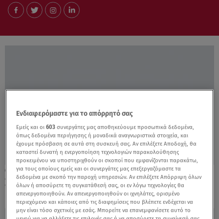
Ενδιαφερόμαστε για το απόρρητό σας
Εμείς και οι
603
συνεργάτες μας αποθηκεύουμε προσωπικά δεδομένα,
όπως δεδομένα περιήγησης ή μοναδικά αναγνωριστικά στοιχεία, και
έχουμε πρόσβαση σε αυτά στη συσκευή σας. Αν επιλέξετε Αποδοχή, θα
καταστεί δυνατή η ενεργοποίηση τεχνολογιών παρακολούθησης
προκειμένου να υποστηριχθούν οι σκοποί που εμφανίζονται παρακάτω,
για τους οποίους εμείς και οι συνεργάτες μας επεξεργαζόμαστε τα
10.08.21, 09:56
δεδομένα με σκοπό την παροχή υπηρεσιών. Αν επιλέξετε Απόρριψη όλων
Ξεκινά και πάλι τις προπονήσεις ο Έρικσεν
όλων ή αποσύρετε τη συγκατάθεσή σας, οι εν λόγω τεχνολογίες θα
απενεργοποιηθούν. Αν απενεργοποιηθούν οι ιχνηλάτες, ορισμένο
περιεχόμενο και κάποιες από τις διαφημίσεις που βλέπετε ενδέχεται να
μην είναι τόσο σχετικές με εσάς. Μπορείτε να επανεμφανίσετε αυτό το
μενού για να αλλάξετε τις επιλογές σας ή να αποσύρετε τη συναίνεσή σας