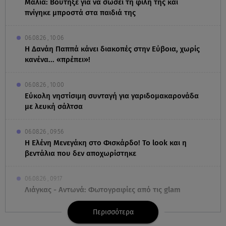
Μάλια: Βούτηξε για να σώσει τη φίλη της και
πνίγηκε μπροστά στα παιδιά της
06.08.26 , 10:06
Η Δανάη Παππά κάνει διακοπές στην Εύβοια, χωρίς
κανένα... «πρέπει»!
06.08.26 , 10:00
Eύκολη νηστίσιμη συνταγή για γαριδομακαρονάδα
με λευκή σάλτσα
06.08.26 , 09:56
Η Ελένη Μενεγάκη στο Φισκάρδο! Το look και η
βεντάλια που δεν αποχωρίστηκε
06.08.26 , 09:17
Λιάγκας - Αντωνά: Φωτογραφίες από τις glam
διακοπές τους στη Μύκονο
Περισσότερα
06.08.26 , 09:13