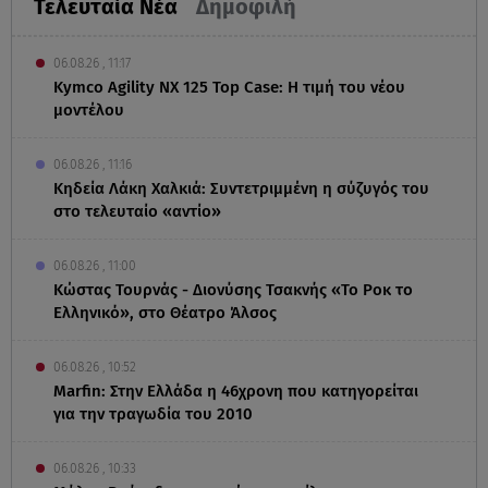
Τελευταία Νέα
Δημοφιλή
06.08.26 , 11:17
Kymco Agility NX 125 Τοp Case: Η τιμή του νέου
μοντέλου
06.08.26 , 11:16
Κηδεία Λάκη Χαλκιά: Συντετριμμένη η σύζυγός του
στο τελευταίο «αντίο»
06.08.26 , 11:00
Κώστας Τουρνάς - Διονύσης Τσακνής «Το Ροκ το
Ελληνικό», στο Θέατρο Άλσος
06.08.26 , 10:52
Marfin: Στην Ελλάδα η 46χρονη που κατηγορείται
για την τραγωδία του 2010
06.08.26 , 10:33