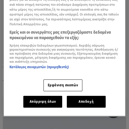
ανά πάσα στιγμή πατώντας τον σύνδεσμο Διαχείριση προτιμήσεων στο
κάτω μέρος της ιστοσελίδας [ή το αιωρούμενο εικονίδιο στο κάτω
αριστερό μέρος της ιστοσελίδας, εάν υπάρχει]. Οι επιλογές σας θα τεθούν
σε ισχύ στον Ιστότοπος. Για περισσότερες λεπτομέρειες ανατρέξτε στην
Πολιτική Απορρήτου μας.
Εμείς και οι συνεργάτες μας επεξεργαζόμαστε δεδομένα
προκειμένου να παρασχεθούν τα εξής:
Χρήση επακριβών δεδομένων γεωεντοπισμού. Ακριβής σάρωση
χαρακτηριστικών συσκευής για αναγνώριση ταυτότητας. Αποθήκευση ή/
και πρόσβαση στα δεδομένα μιας συσκευής. Εξατομικευμένη διαφήμιση
και περιεχόμενο, μέτρηση διαφήμισης και περιεχομένου, έρευνα κοινού
και ανάπτυξη υπηρεσιών.
Κατάλογος συνεργατών (προμηθευτές)
14.06.21, 07:26
Κρίστιαν Έρικσεν: Καθαρές οι εξετάσεις
του – «Δεν ξέρουμε γιατί κατέρρευσε»
Εμφάνιση σκοπών
Απόρριψη όλων
Αποδοχή