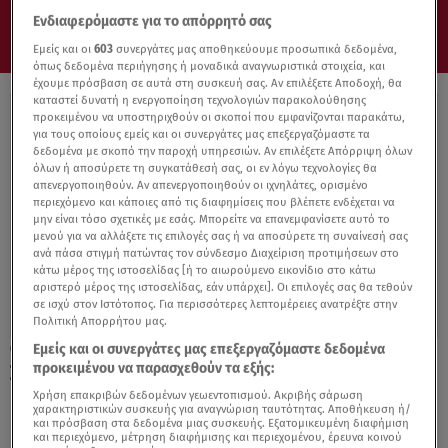
Ενδιαφερόμαστε για το απόρρητό σας
Εμείς και οι
603
συνεργάτες μας αποθηκεύουμε προσωπικά δεδομένα,
όπως δεδομένα περιήγησης ή μοναδικά αναγνωριστικά στοιχεία, και
έχουμε πρόσβαση σε αυτά στη συσκευή σας. Αν επιλέξετε Αποδοχή, θα
καταστεί δυνατή η ενεργοποίηση τεχνολογιών παρακολούθησης
προκειμένου να υποστηριχθούν οι σκοποί που εμφανίζονται παρακάτω,
για τους οποίους εμείς και οι συνεργάτες μας επεξεργαζόμαστε τα
δεδομένα με σκοπό την παροχή υπηρεσιών. Αν επιλέξετε Απόρριψη όλων
όλων ή αποσύρετε τη συγκατάθεσή σας, οι εν λόγω τεχνολογίες θα
απενεργοποιηθούν. Αν απενεργοποιηθούν οι ιχνηλάτες, ορισμένο
περιεχόμενο και κάποιες από τις διαφημίσεις που βλέπετε ενδέχεται να
μην είναι τόσο σχετικές με εσάς. Μπορείτε να επανεμφανίσετε αυτό το
μενού για να αλλάξετε τις επιλογές σας ή να αποσύρετε τη συναίνεσή σας
ανά πάσα στιγμή πατώντας τον σύνδεσμο Διαχείριση προτιμήσεων στο
κάτω μέρος της ιστοσελίδας [ή το αιωρούμενο εικονίδιο στο κάτω
αριστερό μέρος της ιστοσελίδας, εάν υπάρχει]. Οι επιλογές σας θα τεθούν
σε ισχύ στον Ιστότοπος. Για περισσότερες λεπτομέρειες ανατρέξτε στην
Πολιτική Απορρήτου μας.
Εμείς και οι συνεργάτες μας επεξεργαζόμαστε δεδομένα
31.01.22, 14:30
προκειμένου να παρασχεθούν τα εξής:
Συμβούλιο Ευρώπης: Πρόεδρος της
Επιτροπής Μετανάστευσης ο Ρουσόπουλος
Χρήση επακριβών δεδομένων γεωεντοπισμού. Ακριβής σάρωση
χαρακτηριστικών συσκευής για αναγνώριση ταυτότητας. Αποθήκευση ή/
και πρόσβαση στα δεδομένα μιας συσκευής. Εξατομικευμένη διαφήμιση
και περιεχόμενο, μέτρηση διαφήμισης και περιεχομένου, έρευνα κοινού