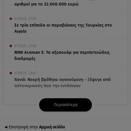
αριθμοί για τα 32.000.000 ευρώ
07.08.26 , 21:03
Σε τρία επίπεδα οι παραβιάσεις της Τουρκίας στο
Αιγαίο
07.08.26 , 21:00
MINI Aceman E: Τα αξεσουάρ για περιπετειώδεις
διαδρομές
07.08.26 , 20:47
Χανιά: Νεκρή βρέθηκε αγνοούμενη - Ξέφυγε από
αστυνομικούς που την εντόπισαν
07.08.26 , 20:18
Περισσότερα
Μυστράς: Κρίσιμος για το κατηγορητήριο ο χρόνος
θανάτου του 90χρονου
Επιστροφή στην
Αρχική σελίδα
07.08.26 , 20:13