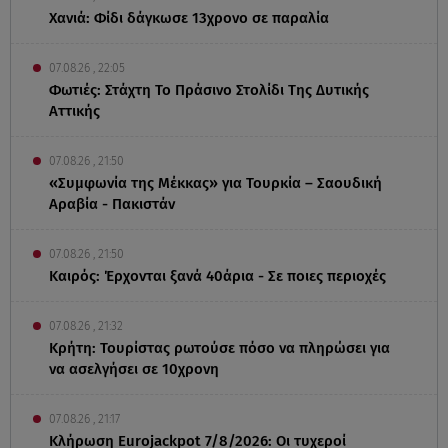
Χανιά: Φίδι δάγκωσε 13χρονο σε παραλία
07.08.26 , 22:05
Φωτιές: Στάχτη Το Πράσινο Στολίδι Της Δυτικής
Αττικής
07.08.26 , 21:50
«Συμφωνία της Μέκκας» για Τουρκία – Σαουδική
Αραβία - Πακιστάν
07.08.26 , 21:50
Καιρός: Έρχονται ξανά 40άρια - Σε ποιες περιοχές
07.08.26 , 21:32
Κρήτη: Τουρίστας ρωτούσε πόσο να πληρώσει για
να ασελγήσει σε 10χρονη
07.08.26 , 21:17
Κλήρωση Eurojackpot 7/8/2026: Οι τυχεροί